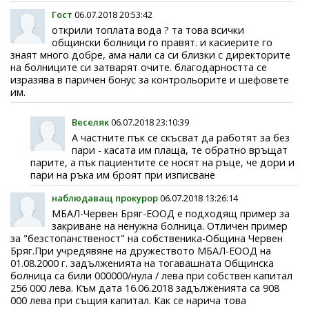
Гост
06.07.2018 20:53:42
открили топлата вода ? та това всички
общински болници го правят. и касиерите го
знаят много добре, ама нали са си близки с директорите
на болниците си затварят очите. благодарността се
изразява в паричен бонус за контрольорите и шефовете
им.
Веселяк
06.07.2018 23:10:39
А частните пък се скъсват да работят за без
пари - касата им плаща, те обратно връщат
парите, а пък пациентите се носят на ръце, че дори и
пари на ръка им броят при изписване
наблюдаващ прокурор
06.07.2018 13:26:14
МБАЛ-Червен Бряг-ЕООД е подходящ пример за
закриване на ненужна болница. Отличен пример
за "безстопанственост" на собственика-Община Червен
Бряг.При учредявяне на дружеството МБАЛ-ЕООД на
01.08.2000 г. задълженията на тогавашната Общинска
болница са били 000000/нула / лева при собствен капитал
256 000 лева. Към дата 16.06.2018 задълженията са 908
000 лева при същия капитал. Как се нарича това