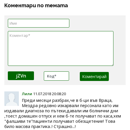
Коментари по темата
jZVn
Лили
11.07.2018 20:08:20
Преди месеци разбрах,че в б-ци във Враца,
Мездра редовно изкарвали персонала като им
издавали диагноза по пътеки,давали им болнични дни
,тоест домашен отпуск и хем б-те получават по каса,хем
"фалшиви те"пациенти получават обезщетение! Това
било масова практика..! Страшно...!