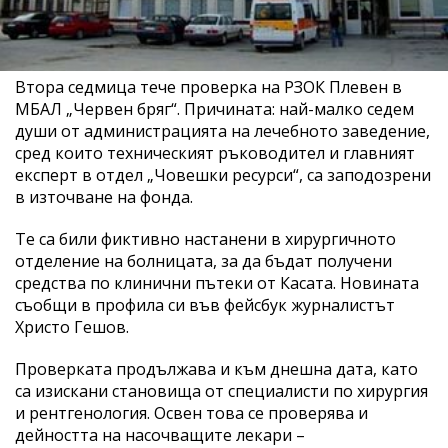
Втора седмица тече проверка на РЗОК Плевен в
МБАЛ „Червен бряг“. Причината: най-малко седем
души от администрацията на лечебното заведение,
сред които техническият ръководител и главният
експерт в отдел „Човешки ресурси“, са заподозрени
в източване на фонда.
Те са били фиктивно настанени в хирургичното
отделение на болницата, за да бъдат получени
средства по клинични пътеки от Касата. Новината
съобщи в профила си във фейсбук журналистът
Христо Гешов.
Проверката продължава и към днешна дата, като
са изискани становища от специалисти по хирургия
и рентгенология. Освен това се проверява и
дейността на насочващите лекари –