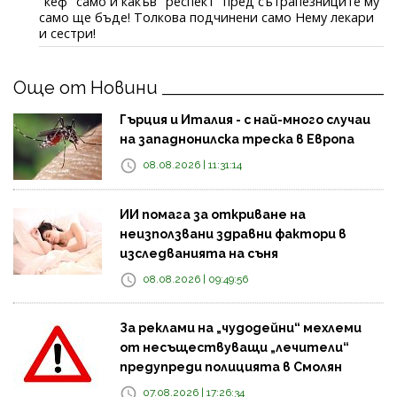
"кеф" само и какъв "респект" пред сътрапезниците му
само ще бъде! Толкова подчинени само Нему лекари
и сестри!
Още от Новини
Гърция и Италия - с най-много случаи
на западнонилска треска в Европа
08.08.2026 | 11:31:14
ИИ помага за откриване на
неизползвани здравни фактори в
изследванията на съня
08.08.2026 | 09:49:56
За реклами на „чудодейни“ мехлеми
от несъществуващи „лечители“
предупреди полицията в Смолян
07.08.2026 | 17:26:34