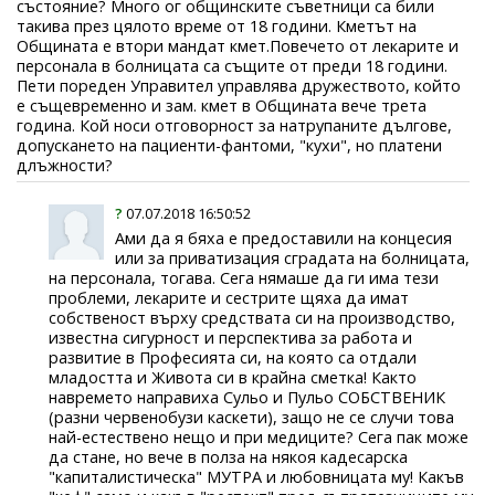
състояние? Много ог общинските съветници са били
такива през цялото време от 18 години. Кметът на
Общината е втори мандат кмет.Повечето от лекарите и
персонала в болницата са същите от преди 18 години.
Пети пореден Управител управлява дружеството, който
е същевременно и зам. кмет в Общината вече трета
година. Кой носи отговорност за натрупаните дългове,
допускането на пациенти-фантоми, "кухи", но платени
длъжности?
?
07.07.2018 16:50:52
Ами да я бяха е предоставили на концесия
или за приватизация сградата на болницата,
на персонала, тогава. Сега нямаше да ги има тези
проблеми, лекарите и сестрите щяха да имат
собственост върху средствата си на производство,
известна сигурност и перспектива за работа и
развитие в Професията си, на която са отдали
младостта и Живота си в крайна сметка! Както
навремето направиха Сульо и Пульо СОБСТВЕНИК
(разни червенобузи каскети), защо не се случи това
най-естествено нещо и при медиците? Сега пак може
да стане, но вече в полза на някоя кадесарска
"капиталистическа" МУТРА и любовницата му! Какъв