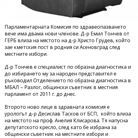
Парламентарната Комисия по здравеопазването
вече има двама нови членове. Д-р Емил Тончев от
ГЕРБ влиза на мястото на д-р Христо Грудев, който
зае кметския пост в родния си Асеновград след
местните избори.
Д-р Тончев е специалист по образна диагностика и
до избирането му за народен представител е
ръководил Отделението по образна диагностика в
МБАЛ – Разлог, общински съветник в местния
парламент от 2011 г. до днес.
Второто ново лице в здравната комисия е
урологът д-р Десислав Тасков от БСП, който влиза
на мястото на проф. Анелия Клисарова. Тя напусна
депутатското кресло, след като бе избрана за
общински съветник на местните избори и