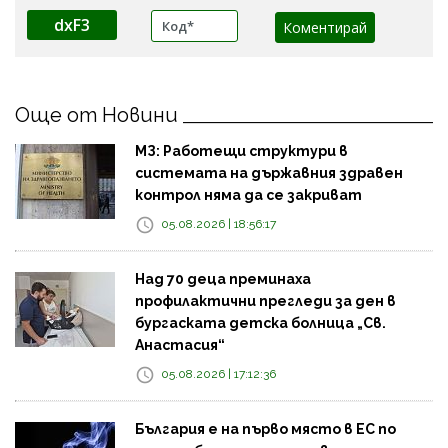
dxF3
Още от Новини
МЗ: Работещи структури в
системата на държавния здравен
контрол няма да се закриват
05.08.2026 | 18:56:17
Над 70 деца преминаха
профилактични прегледи за ден в
бургаската детска болница „Св.
Анастасия“
05.08.2026 | 17:12:36
България е на първо място в ЕС по