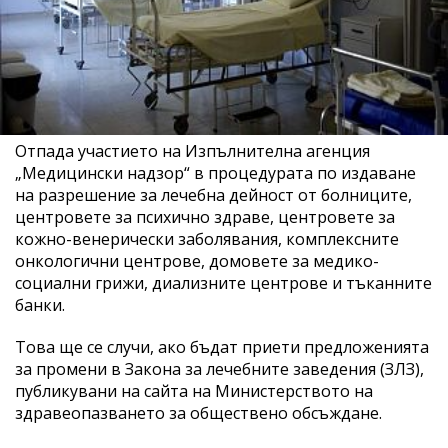
Отпада участието на Изпълнителна агенция
„Медицински надзор“ в процедурата по издаване
на разрешение за лечебна дейност от болниците,
центровете за психично здраве, центровете за
кожно-венерически заболявания, комплексните
онкологични центрове, домовете за медико-
социални грижи, диализните центрове и тъканните
банки.
Това ще се случи, ако бъдат приети предложенията
за промени в Закона за лечебните заведения (ЗЛЗ),
публикувани на сайта на Министерството на
здравеопазването за обществено обсъждане.