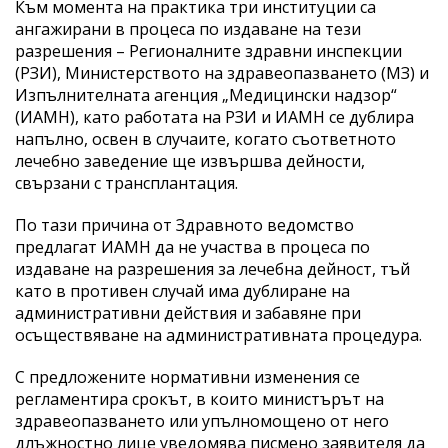
Към момента на практика три институции са
ангажирани в процеса по издаване на тези
разрешения – Регионалните здравни инспекции
(РЗИ), Министерството на здравеопазването (МЗ) и
Изпълнителната агенция „Медицински надзор“
(ИАМН), като работата на РЗИ и ИАМН се дублира
напълно, освен в случаите, когато съответното
лечебно заведение ще извършва дейности,
свързани с трансплантация.
По тази причина от Здравното ведомство
предлагат ИАМН да не участва в процеса по
издаване на разрешения за лечебна дейност, тъй
като в противен случай има дублиране на
административни действия и забавяне при
осъществяване на административната процедура.
С предложените нормативни изменения се
регламентира срокът, в които министърът на
здравеопазването или упълномощено от него
длъжностно лице уведомява писмено заявителя да