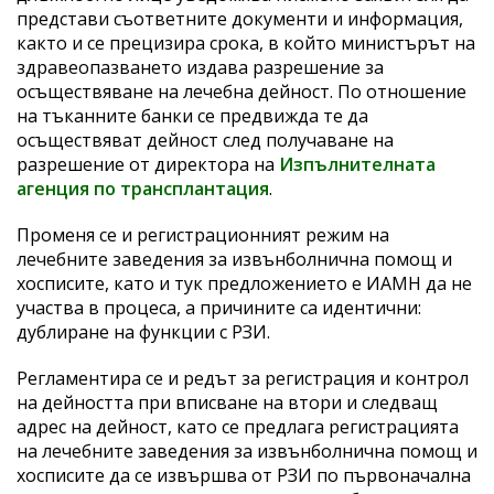
представи съответните документи и информация,
както и се прецизира срока, в който министърът на
здравеопазването издава разрешение за
осъществяване на лечебна дейност. По отношение
на тъканните банки се предвижда те да
осъществяват дейност след получаване на
разрешение от директора на
Изпълнителната
агенция по трансплантация
.
Променя се и регистрационният режим на
лечебните заведения за извънболнична помощ и
хосписите, като и тук предложението е ИАМН да не
участва в процеса, а причините са идентични:
дублиране на функции с РЗИ.
Регламентира се и редът за регистрация и контрол
на дейността при вписване на втори и следващ
адрес на дейност, като се предлага регистрацията
на лечебните заведения за извънболнична помощ и
хосписите да се извършва от РЗИ по първоначална