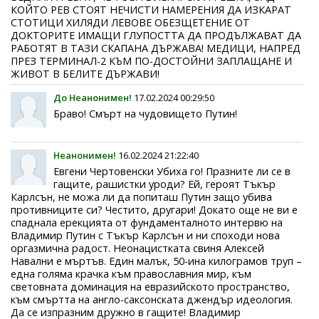
КОЙТО РЕВ СТОЯТ НЕЧИСТИ НАМЕРЕНИЯ ДА ИЗКАРАТ
СТОТИЦИ ХИЛЯДИ ЛЕВОВЕ ОБЕЗЩЕТЕНИЕ ОТ
ДОКТОРИТЕ ИМАЩИ ГЛУПОСТТА ДА ПРОДЪЛЖАВАТ ДА
РАБОТЯТ В ТАЗИ СКАПАНА ДЪРЖАВА! МЕДИЦИ, НАПРЕД
ПРЕЗ ТЕРМИНАЛ-2 КЪМ ПО-ДОСТОЙНИ ЗАПЛАЩАНЕ И
ЖИВОТ В БЕЛИТЕ ДЪРЖАВИ!
До Неанонимен!
17.02.2024 00:29:50
Браво! Смърт на чудовището Путин!
Неанонимен!
16.02.2024 21:22:40
Евгени Чертовенски Убиха го! Празните ли се в
гащите, рашистки уроди? Ей, героят Тъкър
Карлсън, не можа ли да попиташ Путин защо убива
противниците си? Честито, другари! Докато още не ви е
спаднала ерекцията от фундаменталното интервю на
Владимир Путин с Тъкър Карлсън и ни споходи нова
оргазмична радост. Неонацистката свиня Алексей
Навални е мъртъв. Един малък, 50-ина килограмов труп –
една голяма крачка към православния мир, към
световната доминация на евразийското пространство,
към смъртта на англо-саксонската джендър идеология.
Да се изпразним дружно в гащите! Владимир