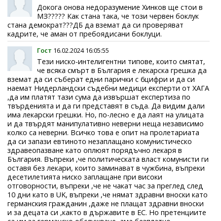
Докога онова недоразумение Хинков ще стои в
МЗ????? Как стана така, че този червен боклук
стана демократ???ДБ да вземат да си проверяват
кадрите, че аман от пребоядисани боклуци.
Гост
16.02.2024 16:05:55
Тези ниско-интелигентни типове, които смятат,
че всяка смърт в България е лекарска грешка да
вземат да си съберат едни парички с 6цифри и да си
наемат Нидерландски съдебни медици експерти от ХАГА
,да им платят тази сума да извършат експертиза по
твърденията и да ги представят в съда. Да видим дали
има лекарски грешки. Но, по-лесно е да лаят на улицата
и да твърдят манипулативно неверни неща независимо
колко са неверни. Всичко това е опит на пролетариата
да си запази евтиното незаплащано комунистическо
здравеопазване като оплюят порядъчно лекаря в
България. Въпреки ,че политическата власт комунисти ги
оставя без лекари, които заминават в чужбина, въпреки
десетилетията ниско заплащане при високи
отговорности, въпреки ,че не чакат час за преглед след
10 дни като в UK, въпреки ,че нямат здравни вноски като
германския гражданин ,даже не плащат здравни вноски
и за децата си ,както в държавите в ЕС. Но претенциите