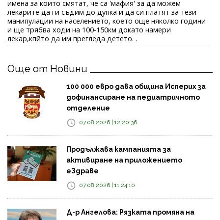
имена за които смятат, че са 'мафия' за да можем
лекарите да ги съдим до дупка и да си платят за тези
манипулации на населението, което още няколко години
и ще трябва ходи на 100-150км докато намери
лекар,кпйто да им прегледа детето. .
Още от Новини
100 000 евро дава община Исперих за
дофинансиране на педиатричното
отделение
07.08.2026 | 12:20:36
Продължава кампанията за
активиране на приложението
еЗдраве
07.08.2026 | 11:24:10
Д-р Ангелова: Рязката промяна на