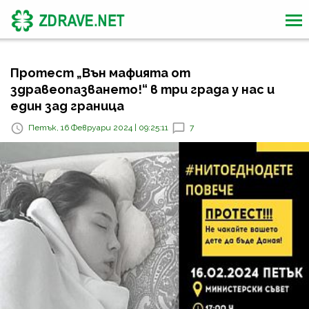
Протест „Вън мафията от
здравеопазването!“ в три града у нас и
един зад граница
Петък, 16 Февруари 2024 | 09:25:11
7