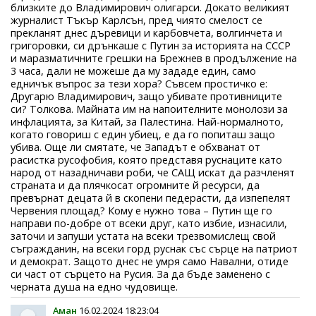
близките до Владимирович олигарси. Докато великият
журналист Тъкър Карлсън, пред чиято смелост се
прекланят днес дъревици и карбовчета, волгинчета и
григоровки, си дрънкаше с Путин за историята на СССР
и маразматичните грешки на Брежнев в продължение на
3 часа, дали не можеше да му зададе един, само
едничък въпрос за тези хора? Съвсем простичко е:
Другарю Владимирович, защо убивате противниците
си? Толкова. Майната им на напоителните монолози за
инфлацията, за Китай, за Палестина. Най-нормалното,
когато говориш с един убиец, е да го попиташ защо
убива. Още ли смятате, че Западът е обхванат от
расистка русофобия, която представя руснаците като
народ от назадничави роби, че САЩ искат да разчленят
страната и да плячкосат огромните й ресурси, да
превърнат децата й в скопени педерасти, да изпепелят
Червения площад? Кому е нужно това – Путин ще го
направи по-добре от всеки друг, като избие, изнасили,
заточи и запуши устата на всеки трезвомислещ свой
съгражданин, на всеки горд руснак със сърце на патриот
и демократ. Защото днес не умря само Навални, отиде
си част от сърцето на Русия. За да бъде заменено с
черната душа на едно чудовище.
Аман
16.02.2024 18:23:04