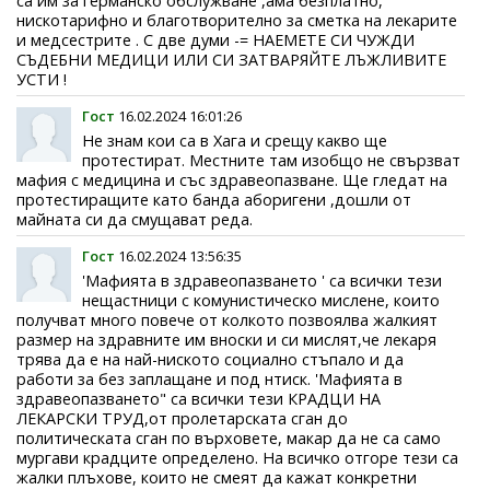
са им за германско обслужване ,ама безплатно,
нискотарифно и благотворително за сметка на лекарите
и медсестрите . С две думи -= НАЕМЕТЕ СИ ЧУЖДИ
СЪДЕБНИ МЕДИЦИ ИЛИ СИ ЗАТВАРЯЙТЕ ЛЪЖЛИВИТЕ
УСТИ !
Гост
16.02.2024 16:01:26
Не знам кои са в Хага и срещу какво ще
протестират. Местните там изобщо не свързват
мафия с медицина и със здравеопазване. Ще гледат на
протестиращите като банда аборигени ,дошли от
майната си да смущават реда.
Гост
16.02.2024 13:56:35
'Мафията в здравеопазването ' са всички тези
нещастници с комунистическо мислене, които
получват много повече от колкото позвоялва жалкият
размер на здравните им вноски и си мислят,че лекаря
трява да е на най-ниското социално стъпало и да
работи за без заплащане и под нтиск. 'Мафията в
здравеопазването" са всички тези КРАДЦИ НА
ЛЕКАРСКИ ТРУД,от пролетарската сган до
политическата сган по върховете, макар да не са само
мургави крадците определено. На всичко отгоре тези са
жалки плъхове, които не смеят да кажат конкретни