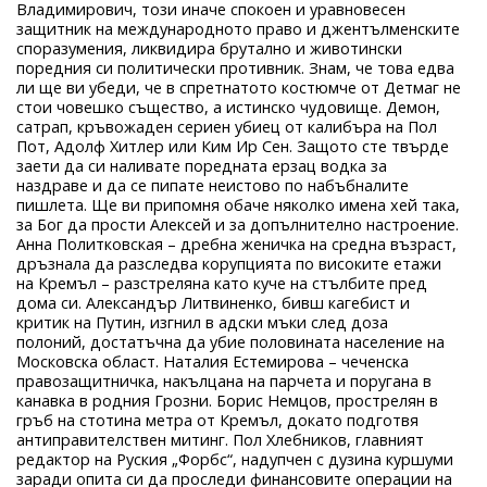
Владимирович, този иначе спокоен и уравновесен
защитник на международното право и джентълменските
споразумения, ликвидира брутално и животински
поредния си политически противник. Знам, че това едва
ли ще ви убеди, че в спретнатото костюмче от Детмаг не
стои човешко същество, а истинско чудовище. Демон,
сатрап, кръвожаден сериен убиец от калибъра на Пол
Пот, Адолф Хитлер или Ким Ир Сен. Защото сте твърде
заети да си наливате поредната ерзац водка за
наздраве и да се пипате неистово по набъбналите
пишлета. Ще ви припомня обаче няколко имена хей така,
за Бог да прости Алексей и за допълнително настроение.
Анна Политковская – дребна женичка на средна възраст,
дръзнала да разследва корупцията по високите етажи
на Кремъл – разстреляна като куче на стълбите пред
дома си. Александър Литвиненко, бивш кагебист и
критик на Путин, изгнил в адски мъки след доза
полоний, достатъчна да убие половината население на
Московска област. Наталия Естемирова – чеченска
правозащитничка, накълцана на парчета и поругана в
канавка в родния Грозни. Борис Немцов, прострелян в
гръб на стотина метра от Кремъл, докато подготвя
антиправителствен митинг. Пол Хлебников, главният
редактор на Руския „Форбс“, надупчен с дузина куршуми
заради опита си да проследи финансовите операции на