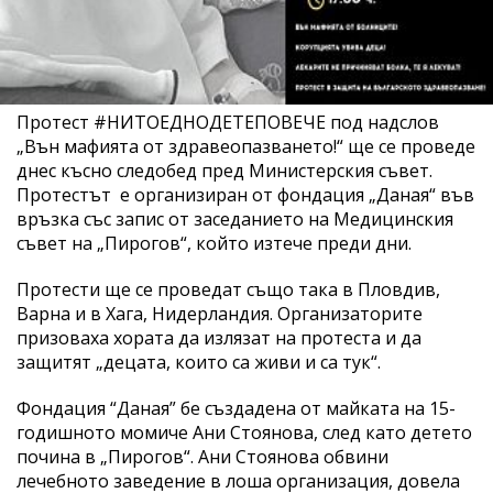
Протест #НИТОЕДНОДЕТЕПОВЕЧЕ под надслов
„Вън мафията от здравеопазването!“ ще се проведе
днес късно следобед пред Министерския съвет.
Протестът е организиран от фондация „Даная“ във
връзка със запис от заседанието на Медицинския
съвет на „Пирогов“, който изтече преди дни.
Протести ще се проведат също така в Пловдив,
Варна и в Хага, Нидерландия. Организаторите
призоваха хората да излязат на протеста и да
защитят „децата, които са живи и са тук“.
Фондация “Даная” бе създадена от майката на 15-
годишното момиче Ани Стоянова, след като детето
почина в „Пирогов“. Ани Стоянова обвини
лечебното заведение в лоша организация, довела