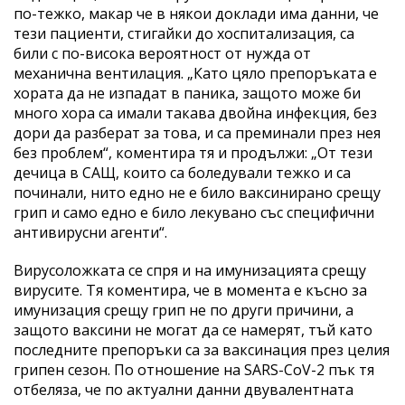
по-тежко, макар че в някои доклади има данни, че
тези пациенти, стигайки до хоспитализация, са
били с по-висока вероятност от нужда от
механична вентилация. „Като цяло препоръката е
хората да не изпадат в паника, защото може би
много хора са имали такава двойна инфекция, без
дори да разберат за това, и са преминали през нея
без проблем“, коментира тя и продължи: „От тези
дечица в САЩ, които са боледували тежко и са
починали, нито едно не е било ваксинирано срещу
грип и само едно е било лекувано със специфични
антивирусни агенти“.
Вирусоложката се спря и на имунизацията срещу
вирусите. Тя коментира, че в момента е късно за
имунизация срещу грип не по други причини, а
защото ваксини не могат да се намерят, тъй като
последните препоръки са за ваксинация през целия
грипен сезон. По отношение на SARS-CoV-2 пък тя
отбеляза, че по актуални данни двувалентната