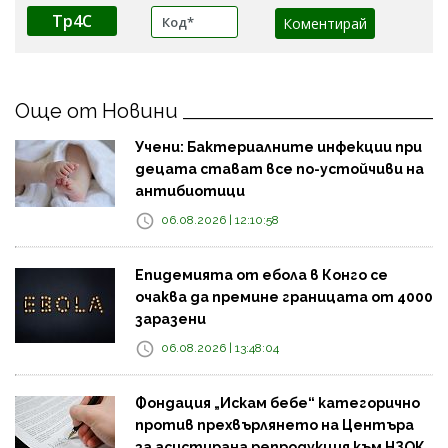
Tp4C
Още от Новини
Учени: Бактериалните инфекции при
децата стават все по-устойчиви на
антибиотици
06.08.2026 | 12:10:58
Епидемията от ебола в Конго се
очаква да премине границата от 4000
заразени
06.08.2026 | 13:48:04
Фондация „Искам бебе“ категорично
против прехвърлянето на Центъра
за асистирана репродукция към НЗОК