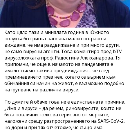
Като цяло тази и миналата година в Южното
полукълбо грипът започна малко по-рано и
виждаме, че има раздвижване и при много други,
не само вирусни агенти. Това коментира пред bTV
вирусоложката проф. Радостина Александрова. Тя
припомни, че още в началото на пандемията е
имало тъкмо такива предвиждания – че след
преминаването през нея, когато се върнем към
обичайния си начин на живот, е възможно подобно
натрупване на различни вируси.
По думите ѝ обаче това не е единствената причина.
„Има и вируси – да речем, риновирусите, които не
бяха повлияни толкова сериозно от мерките,
наложени срещу разпространението на SARS-CoV-2,
но дори и при тях отчетохме, че също има