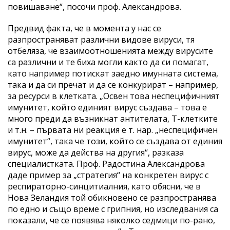
повишаване“, посочи проф. Александрова.
Предвид факта, че в момента у нас се
разпространяват различни видове вируси, тя
отбеляза, че взаимоотношенията между вирусите
са различни и те биха могли както да си помагат,
като например потискат заедно имунната система,
така и да си пречат и да се конкурират – например,
за ресурси в клетката. „Освен това неспецифичният
имунитет, който единият вирус създава – това е
много преди да възникнат антителата, Т-клетките
и т.н. – първата ни реакция е т. нар. „неспецифичен
имунитет“, така че този, който се създава от единия
вирус, може да действа на другия“, разказа
специалистката. Проф. Радостина Александрова
даде пример за „стратегия“ на конкретен вирус с
респираторно-синцитиалния, като обясни, че в
Нова Зеландия той обикновено се разпространява
по едно и също време с грипния, но изследвания са
показали, че се появява няколко седмици по-рано,