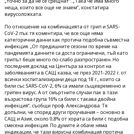
„точно за да не се срещнат“. „Така че има много
неща, които все още не знаем“, констатира
вирусоложката.
По отношение на комбинацията от грип и SARS-
CoV-2 пък тя коментира, че все още няма
категорични данни как протича подобна съвместна
инфекция. „От предишните сезони по време на
пандемията данните са доста ограничени, тъй като
грипът беше много по-слабо разпространен. Но
последния доклад на Центъра за контрол на
заболяванията в САЩ казва, че през 2021-2022 г. от
всички хоспитализирани деца под 18 г., които са
били със SARS-CoV-2, 6% са имали същевременно и
грипен вирус. А от смъртните случаи пак в тази
възрастова група 16% са били с такава двойна
инфекция“, съобщи проф. Александрова. Тя
допълни, че според други проучвания – основно в
САЩ и Азия, около 0,8% от хората са били с подобна
смесена инфекция. По думите ѝ обаче няма
индикации, че тази вирусна комбинация протича