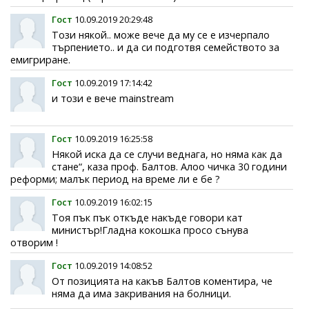
Гост
10.09.2019 20:29:48
Този някой.. може вече да му се е изчерпало
търпението.. и да си подготвя семейството за
емигриране.
Гост
10.09.2019 17:14:42
и този е вече mainstream
Гост
10.09.2019 16:25:58
Някой иска да се случи веднага, но няма как да
стане“, каза проф. Балтов. Алоо чичка 30 години
реформи; малък период на време ли е бе ?
Гост
10.09.2019 16:02:15
Тоя пък пък откъде накъде говори кат
министър!Гладна кокошка просо сънува
отворим !
Гост
10.09.2019 14:08:52
От позицията на какъв Балтов коментира, че
няма да има закривания на болници.