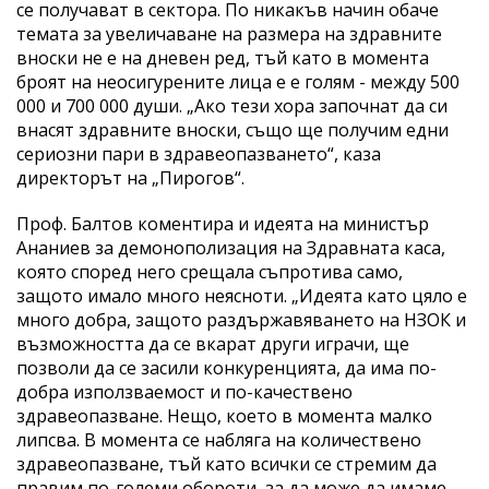
се получават в сектора. По никакъв начин обаче
темата за увеличаване на размера на здравните
вноски не е на дневен ред, тъй като в момента
броят на неосигурените лица е е голям - между 500
000 и 700 000 души. „Ако тези хора започнат да си
внасят здравните вноски, също ще получим едни
сериозни пари в здравеопазването“, каза
директорът на „Пирогов“.
Проф. Балтов коментира и идеята на министър
Ананиев за демонополизация на Здравната каса,
която според него срещала съпротива само,
защото имало много неясноти. „Идеята като цяло е
много добра, защото раздържавяването на НЗОК и
възможността да се вкарат други играчи, ще
позволи да се засили конкуренцията, да има по-
добра използваемост и по-качествено
здравеопазване. Нещо, което в момента малко
липсва. В момента се набляга на количествено
здравеопазване, тъй като всички се стремим да
правим по-големи обороти, за да може да имаме