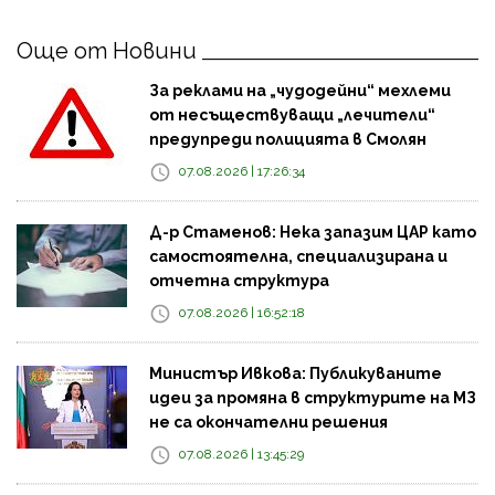
Още от Новини
За реклами на „чудодейни“ мехлеми
от несъществуващи „лечители“
предупреди полицията в Смолян
07.08.2026 | 17:26:34
Д-р Стаменов: Нека запазим ЦАР като
самостоятелна, специализирана и
отчетна структура
07.08.2026 | 16:52:18
Министър Ивкова: Публикуваните
идеи за промяна в структурите на МЗ
не са окончателни решения
07.08.2026 | 13:45:29