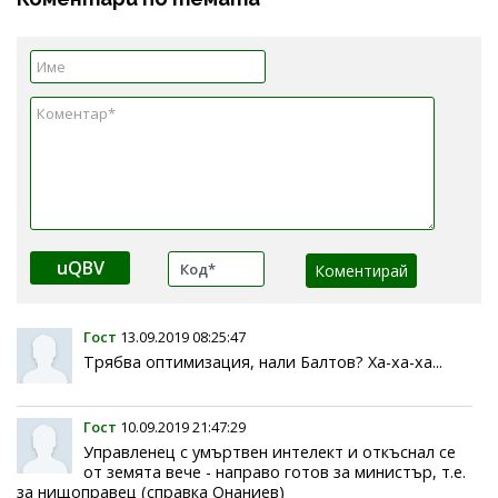
uQBV
Гост
13.09.2019 08:25:47
Трябва оптимизация, нали Балтов? Ха-ха-ха...
Гост
10.09.2019 21:47:29
Управленец с умъртвен интелект и откъснал се
от земята вече - направо готов за министър, т.е.
за нищоправец (справка Онаниев)