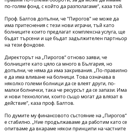
по-голям фонд, с който да разполагаме“, каза той.
Проф. Балтов допълни, че "Пирогов" не може да
има притеснения с тези нови играчи, тъй като
болниците които предлагат комплексна услуга, ще
бъдат търсени и ще бъдат задължителен партньор
на тези фондове.
Директорът на „Пирогов“ отново заяви, че
болниците като цяло са много в България, но
допълни, че няма да има закривания. „По-правилно
е да има вливане на болници. Това означава в
няколко големи болници да се влеят други, по-
малки болнички, така че ресурсът да се запази. Има
и нови технологии, които също могат да влязат в
действие“, каза проф. Балтов.
По думите му финансовото състояние на „Пирогов“
е стабилно. „Ние продължаваме да работим като се
опитваме да вкараме някои принципи на частните