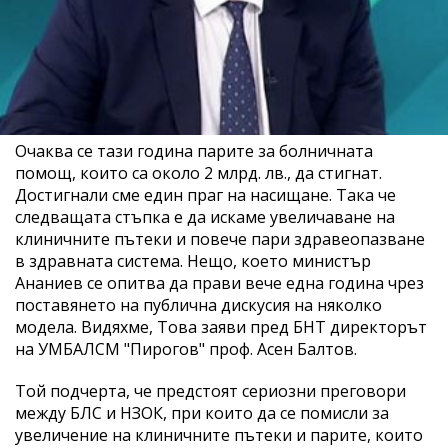
Очаква се тази година парите за болничната
помощ, които са около 2 млрд. лв., да стигнат.
Достигнали сме един праг на насищане. Така че
следващата стъпка е да искаме увеличаване на
клиничните пътеки и повече пари здравеопазване
в здравната система. Нещо, което министър
Ананиев се опитва да прави вече една година чрез
поставянето на публична дискусия на няколко
модела. Видяхме, Това заяви пред БНТ директорът
на УМБАЛСМ "Пирогов" проф. Асен Балтов.
Той подчерта, че предстоят сериозни преговори
между БЛС и НЗОК, при които да се помисли за
увеличение на клиничните пътеки и парите, които