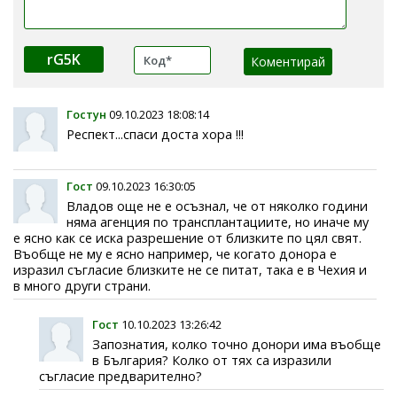
rG5K
Гостун
09.10.2023 18:08:14
Респект...спаси доста хора !!!
Гост
09.10.2023 16:30:05
Владов още не е осъзнал, че от няколко години
няма агенция по трансплантациите, но иначе му
е ясно как се иска разрешение от близките по цял свят.
Въобще не му е ясно например, че когато донора е
изразил съгласие близките не се питат, така е в Чехия и
в много други страни.
Гост
10.10.2023 13:26:42
Запознатия, колко точно донори има въобще
в България? Колко от тях са изразили
съгласие предварително?