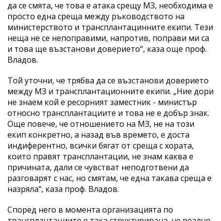
да се смята, че това е атака срещу МЗ, необходима е
просто една среща между ръководството на
министерството и трансплантацинните екипи. Тези
неща не се непоправими, напротив, поправи ми са
и това ще възстанови доверието“, каза още проф.
Владов.
Той уточни, че трябва да се възстанови доверието
между МЗ и трансплантационните екипи. „Ние дори
не знаем кой е ресорният заместник - министър
относно трансплантациите и това не е добър знак.
Още повече, че отношението на МЗ, не на този
екип конкретно, а назад във времето, е доста
индиферентно, всички бягат от среща с хората,
които правят трансплантации, не знам каква е
причината, дали се чувстват неподготвени да
разговарят с нас, но смятам, че една такава среща е
назряла“, каза проф. Владов.
Според него в момента организацията по
трансплантациите е така структурирана, че реално