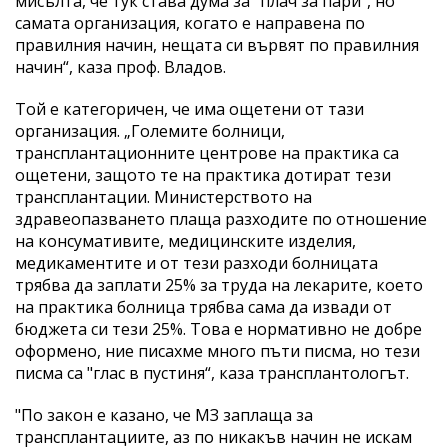
мисълта, че тук става дума за "плач за пари", но
самата организация, когато е направена по
правилния начин, нещата си вървят по правилния
начин“, каза проф. Владов.
Той е категоричен, че има ощетени от тази
организация. „Големите болници,
трансплантационните центрове на практика са
ощетени, защото те на практика дотират тези
трансплантации. Министерството на
здравеопазването плаща разходите по отношение
на консумативите, медицинските изделия,
медикаментите и от тези разходи болницата
трябва да заплати 25% за труда на лекарите, което
на практика болница трябва сама да извади от
бюджета си тези 25%. Това е нормативно не добре
оформено, ние писахме много пъти писма, но тези
писма са "глас в пустиня“, каза трансплантологът.
"По закон е казано, че МЗ заплаща за
трансплантациите, аз по никакъв начин не искам