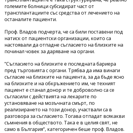
големите болници субсидират част от
трансплантациите със средства от лечението на
останалите пациенти.
Проф. Владов подчерта, че са били поставени под
натиск от пациентски организации, които са
настоявали да отпадне съгласието на близките на
починал човек за даряване на органи.
"Съгласието на близките е последната бариера
пред търговията с органи. Трябва да има винаги
съгласие на близките на пациента, за да бъде ясно
на близките и на обкръжението им, че техният
пациент е станал донор и те доброволно са се
съгласили с действията на лекарите по
установяване на мозъчната смърт, по
реализирането на този донор, участвали са в
разговора за съгласието. Тогава отпадат всякакви
съмнения в обществото. Така е в целия свят, не
само в България“, категоричен беше проф. Владов.