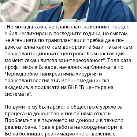
„Не мога да кажа, че трансплантационният процес
е бил неглижиран в последните години, но смятам,
че Агенцията по трансплантации трябва да е по-
взискателна както към донорските бази, така и към
трансплантационните центрове. Към настоящия
момент сякаш липсва заинтересованост“. Това каза
проф. Никола Владов, началник на Клиниката по
Чернодробно-панкреатична хирургия и
трансплантология във Военномедицинска
академия, в подкасата на БНР "В центъра на
системата".
По думите му българското общество е узряло за
процеса на донорство и почти няма откази.
Проблемът е в търсенето на донори и в тяхното
реализиране. Това е работа на координаторите.
Всяка болница с реанимационно отделение е