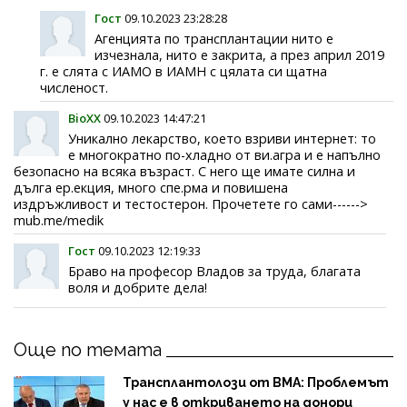
Гост
09.10.2023 23:28:28
Агенцията по трансплантации нито е
изчезнала, нито е закрита, а през април 2019
г. е слята с ИАМО в ИАМН с цялата си щатна
численост.
BioXX
09.10.2023 14:47:21
Уникално лекарство, което взриви интернет: то
е многократно по-хладно от ви.агра и е напълно
безопасно на всяка възраст. С него ще имате силна и
дълга ер.екция, много спе.рма и повишена
издръжливост и тестостерон. Прочетете го сами------>
mub.me/medik
Гост
09.10.2023 12:19:33
Браво на професор Владов за труда, благата
воля и добрите дела!
Още по темата
Трансплантолози от ВМА: Проблемът
у нас е в откриването на донори