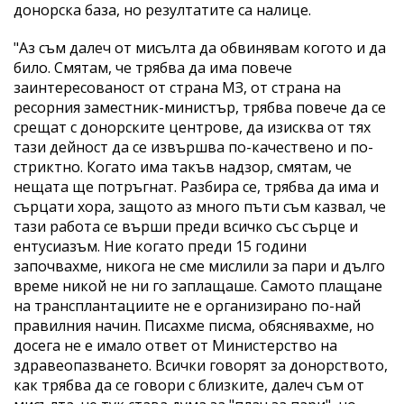
донорска база, но резултатите са налице.
"Аз съм далеч от мисълта да обвинявам когото и да
било. Смятам, че трябва да има повече
заинтересованост от страна МЗ, от страна на
ресорния заместник-министър, трябва повече да се
срещат с донорските центрове, да изисква от тях
тази дейност да се извършва по-качествено и по-
стриктно. Когато има такъв надзор, смятам, че
нещата ще потръгнат. Разбира се, трябва да има и
сърцати хора, защото аз много пъти съм казвал, че
тази работа се върши преди всичко със сърце и
ентусиазъм. Ние когато преди 15 години
започвахме, никога не сме мислили за пари и дълго
време никой не ни го заплащаше. Самото плащане
на трансплантациите не е организирано по-най
правилния начин. Писахме писма, обяснявахме, но
досега не е имало ответ от Министерство на
здравеопазването. Всички говорят за донорството,
как трябва да се говори с близките, далеч съм от