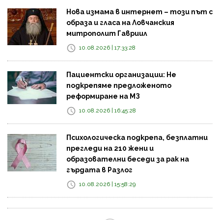
Нова измама в интернет – този път с
образа и гласа на Ловчанския
митрополит Гавриил
10.08.2026 | 17:33:28
Пациентски организации: Не
подкрепяме предложеното
реформиране на МЗ
10.08.2026 | 16:45:28
Психологическа подкрепа, безплатни
прегледи на 210 жени и
образователни беседи за рак на
гърдата в Разлог
10.08.2026 | 15:58:29