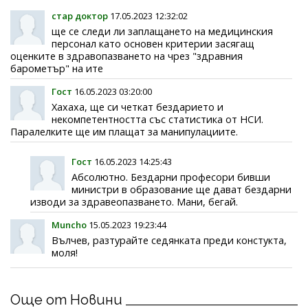
стар доктор
17.05.2023 12:32:02
ще се следи ли заплащането на медицинския
персонал като основен критерии засягащ
оценките в здравопазването на чрез "здравния
барометър" на ите
Гост
16.05.2023 03:20:00
Хахаха, ще си четкат бездарието и
некомпетентността със статистика от НСИ.
Паралелките ще им плащат за манипулациите.
Гост
16.05.2023 14:25:43
Абсолютно. Бездарни професори бивши
министри в образование ще дават бездарни
изводи за здравеопазването. Мани, бегай.
Muncho
15.05.2023 19:23:44
Вълчев, разтурайте седянката преди констукта,
моля!
Още от Новини