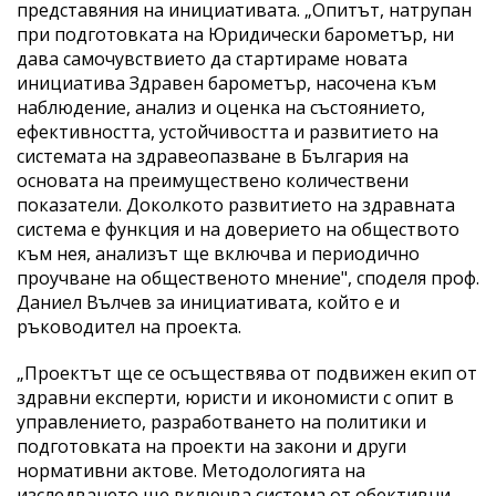
представяния на инициативата. „Опитът, натрупан
при подготовката на Юридически барометър, ни
дава самочувствието да стартираме новата
инициатива Здравен барометър, насочена към
наблюдение, анализ и оценка на състоянието,
ефективността, устойчивостта и развитието на
системата на здравеопазване в България на
основата на преимуществено количествени
показатели. Доколкото развитието на здравната
система е функция и на доверието на обществото
към нея, анализът ще включва и периодично
проучване на общественото мнение", споделя проф.
Даниел Вълчев за инициативата, който е и
ръководител на проекта.
„Проектът ще се осъществява от подвижен екип от
здравни експерти, юристи и икономисти с опит в
управлението, разработването на политики и
подготовката на проекти на закони и други
нормативни актове. Методологията на
изследването ще включва система от обективни