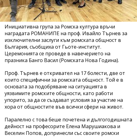
Инициативна група за Ромска култура връчи
наградата РОМАНИПЕ на проф. Ивайло Търнев за
изключителни заслуги към ромската общност в
България, съобщиха от Гьоте-институт.
Церемонията се проведе в навечерието на
празника Банго Васил (Ромската Нова Година).
Проф. Търнев е откривател на 17 болести, две от
които специфични за ромската общност. Той е в
основата за подобряване на ситуацията в
уязвимите ромските общности, като работи
упорито, за да се създават условия за участие на
хора от общностите във всички сфери на живот.
Паралелно с това беше почетена и дългогодишната
дейност на професорите Елена Марушиакова и
Веселин Попов, допринесли със своите ромски