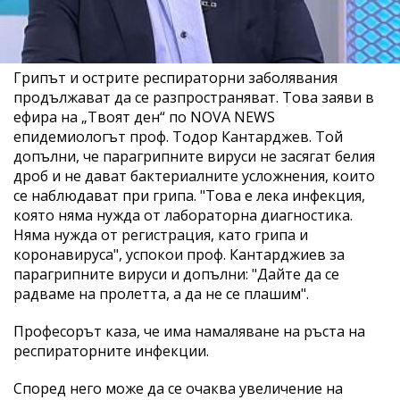
Грипът и острите респираторни заболявания
продължават да се разпространяват. Това заяви в
ефира на „Твоят ден“ по NOVA NEWS
епидемиологът проф. Тодор Кантарджев. Той
допълни, че парагрипните вируси не засягат белия
дроб и не дават бактериалните усложнения, които
се наблюдават при грипа. "Това е лека инфекция,
която няма нужда от лабораторна диагностика.
Няма нужда от регистрация, като грипа и
коронавируса", успокои проф. Кантарджиев за
парагрипните вируси и допълни: "Дайте да се
радваме на пролетта, а да не се плашим".
Професорът каза, че има намаляване на ръста на
респираторните инфекции.
Според него може да се очаква увеличение на