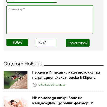
aD6w
Още от Новини
Гърция и Италия - с най-много случаи
на западнонилска треска в Европа
08.08.2026 | 11:31:14
ИИ помага за откриване на
неизползвани здравни фактори в