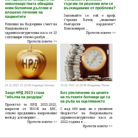
онколекарствата обещава
търсим ли решение или се
нови болнични дългове и
възхищаваме от проблема?
влошено лечение на
Запознайте се: той е проф.
пациентите
Страхил Вачев, „знаменит
Решение на Надзорния съвет на
български кардиолог“.
Националната
Пенсионирал ...
здравноосигурителна каса от 25
Прочети повече >>
септември отново разбун ...
Прочети повече >>
24.11.2022 15:15:08 Надежда Ненова
15.02.2022 13:19:48 Владимир Попов
Защо НРД 2023 стана
Без увеличение на цените
"ябълка на раздора"
на пътеките болници ще са
на ръба на оцеляването
Проектът за НРД 2023-2025,
изпратен от НЗОК на БЛС,
С над 600 млн. лв. е увеличен
отново предизвика напрежение
бюджетът на Националната
между договорнит ...
здравноосигурителна каса за
Прочети повече >>
2022 година в ...
Прочети повече >>