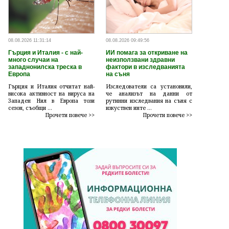
08.08.2026 11:31:14
08.08.2026 09:49:56
Гърция и Италия - с най-
ИИ помага за откриване на
много случаи на
неизползвани здравни
западнонилска треска в
фактори в изследванията
Европа
на съня
Гърция и Италия отчитат най-
Изследователи са установили,
висока активност на вируса на
че анализът на данни от
Западен Нил в Европа този
рутинни изследвания на съня с
сезон, съобщи ...
изкуствен инте ...
Прочети повече >>
Прочети повече >>