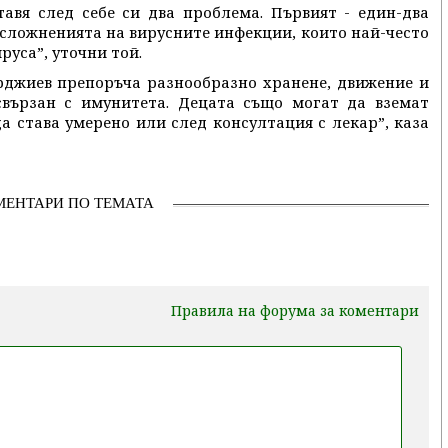
авя след себе си два проблема. Първият - един-два
усложненията на вирусните инфекции, които най-често
руса”, уточни той.
рджиев препоръча разнообразно хранене, движение и
вързан с имунитета. Децата също могат да вземат
а става умерено или след консултация с лекар”, каза
МЕНТАРИ ПО ТЕМАТА
Правила на форума за коментари