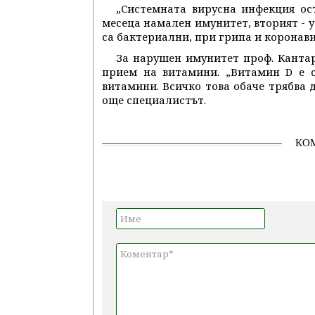
„Системната вирусна инфекция ост
месеца намален имунитет, вторият - 
са бактериални, при грипа и коронави
За нарушен имунитет проф. Канта
прием на витамини. „Витамин D е с
витамини. Всичко това обаче трябва д
още специалистът.
КО