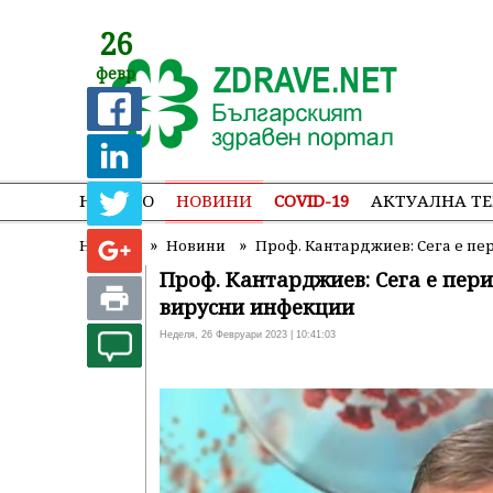
26
февр
НАЧАЛО
НОВИНИ
COVID-19
АКТУАЛНА Т
»
»
Начало
Новини
Проф. Кантарджиев: Сега е п
Проф. Кантарджиев: Сега е пер
вирусни инфекции
Неделя, 26 Февруари 2023 | 10:41:03