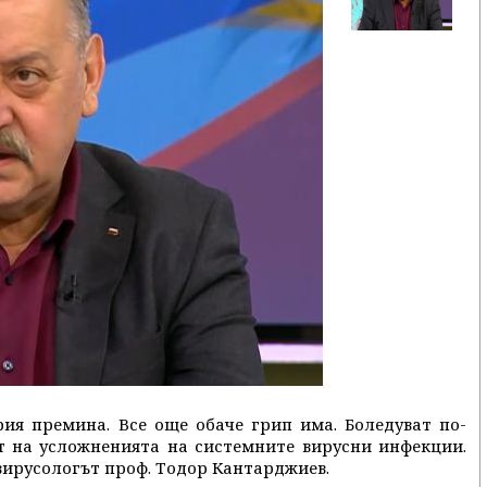
ия премина. Все още обаче грип има. Боледуват по-
т на усложненията на системните вирусни инфекции.
вирусологът проф. Тодор Кантарджиев.