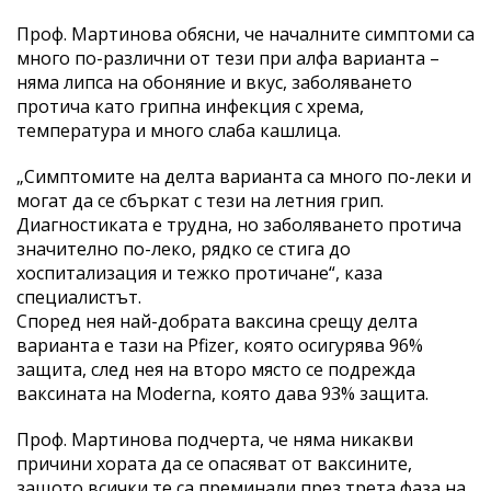
Проф. Мартинова обясни, че началните симптоми са
много по-различни от тези при алфа варианта –
няма липса на обоняние и вкус, заболяването
протича като грипна инфекция с хрема,
температура и много слаба кашлица.
„Симптомите на делта варианта са много по-леки и
могат да се сбъркат с тези на летния грип.
Диагностиката е трудна, но заболяването протича
значително по-леко, рядко се стига до
хоспитализация и тежко протичане“, каза
специалистът.
Според нея най-добрата ваксина срещу делта
варианта е тази на Pfizer, която осигурява 96%
защита, след нея на второ място се подрежда
ваксината на Moderna, която дава 93% защита.
Проф. Мартинова подчерта, че няма никакви
причини хората да се опасяват от ваксините,
защото всички те са преминали през трета фаза на