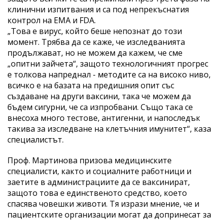
клинични изпитвания и са под непрекъснатия
контрол на EMA и FDA.
„Това е вирус, който беше непознат до този
момент. Трябва да се каже, че изследванията
продължават, но не можем да кажем, че сме
„опитни зайчета“, защото технологичният прогрес
е толкова напреднал - методите са на високо ниво,
всичко е на базата на предишния опит със
създаване на други ваксини, така че можем да
бъдем сигурни, че са изпробвани. Също така се
внесоха много тестове, антигенни, и напоследък
такива за изследване на клетъчния имунитет“, каза
специалистът.
Проф. Мартинова призова медицинските
специалисти, както и социалните работници и
заетите в администрациите да се ваксинират,
защото това е единственото средство, което
спасява човешки животи. Тя изрази мнение, че и
пациентските организации могат да допринесат за