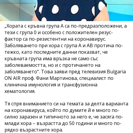
„Хората с кръвна група А са по-предразположени, а
тези с група 0 и особено с положителен резус-
фактор са по-резистентни на коронавирус.
Заболяването при хора с група А и AB протича по-
тежко, като последните данни показват, че
кръвната група има връзка не само със
заболеваемостта, но и с протичането на
заболяването“. Това заяви пред телевизия Bulgaria
ON AIR проф. Фани Мартинова, специалист по
клинична имунология и трансфузионна
хематология.
Тя спря вниманието си на темата за делта варианта
на коронавируса, който по думите й е много по-
силно заразен и типичното за него е, че засяга по-
млади хора – възрастта до 50 години и много по-
рядко възрастните хора.