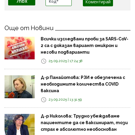
7nbx
Още от Новини
Всички изследвани проби за SARS-CoV-
2 са с доказан вариант омикрон и
негови подварианти
25.09.2025 | 17:24:38
Д-р Панайотова: РЗИ е обезпечена с
необходимите количества COVID
ваксина
23.09.2025 | 13:31:59
Д-р Николова: Трудно убеждаваме
пациентите да се ваксинират, този
страх е абсолютно необоснован