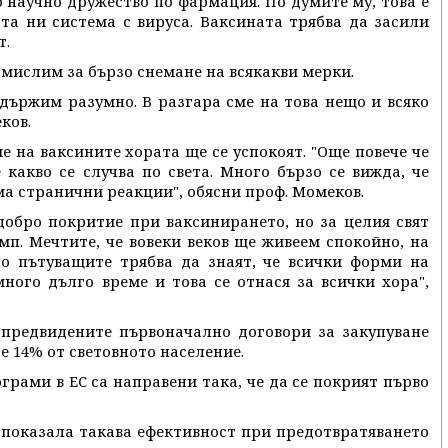
 научно дружество по фармация. По думите му, това е
та ни система с вируса. Ваксината трябва да засили
т.
а мислим за бързо снемане на всякакви мерки.
 държим разумно. В разгара сме на това нещо и всяко
ков.
е на ваксините хората ще се успокоят. "Още повече че
какво се случва по света. Много бързо се вижда, че
ма странични реакции", обясни проф. Момеков.
добро покритие при ваксинирането, но за целия свят
мп. Мечтите, че вовеки веков ще живеем спокойно, на
но пътуващите трябва да знаят, че всички форми на
ного дълго време и това се отнася за всички хора",
 предвидените първоначално договори за закупуване
е 14% от световното население.
рами в ЕС са направени така, че да се покрият първо
е показала такава ефективност при предотвратяването