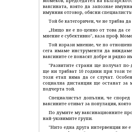
Момеков, председател на Българското
ваксината, която да запознае имунна
имунния отговор, обясни специалистъ
Той бе категоричен, че не трябва д
„Нищо не е по-ценно от това да се
мнение е субективно", каза проф. Моме
Той изрази мнение, че по отношени
сега имаме инструменти да виждаме 
ваксините се понасят добре и рядко и
"Развитите страни ще получат по-
ще ни трябват 10 години при този те
този етап няма да се случат. Особе
социална дистанция ще останат за м
подчерта той.
Специалистът допълни, че според
ваксините отиват за популация, която 
По думите му ваксинационните прог
най-уязвимите групи.
"Нито една друга интервенция не 