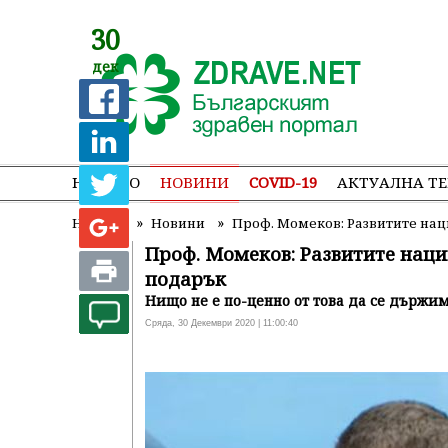
30
дек
НАЧАЛО
НОВИНИ
COVID-19
АКТУАЛНА Т
»
»
Начало
Новини
Проф. Момеков: Развитите нац
Проф. Момеков: Развитите наци
подарък
Нищо не е по-ценно от това да се държи
Сряда, 30 Декември 2020 | 11:00:40