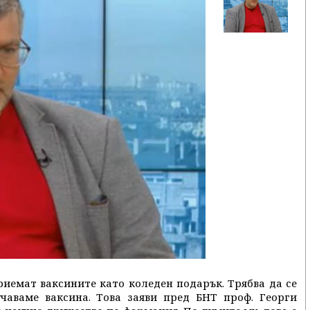
риемат ваксините като коледен подарък. Трябва да се
учаваме ваксина. Това заяви пред БНТ проф. Георги