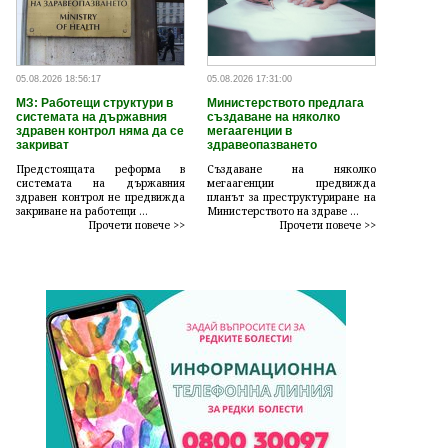
05.08.2026 18:56:17
05.08.2026 17:31:00
МЗ: Работещи структури в
Министерството предлага
системата на държавния
създаване на няколко
здравен контрол няма да се
мегаагенции в
закриват
здравеопазването
Предстоящата реформа в
Създаване на няколко
системата на държавния
мегаагенции предвижда
здравен контрол не предвижда
планът за преструктуриране на
закриване на работещи ...
Министерството на здраве ...
Прочети повече >>
Прочети повече >>