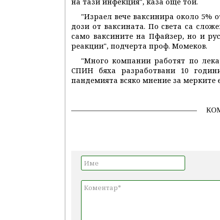
на тази инфекция", каза още той.
"Израел вече ваксинира около 5% о
дози от ваксината. По света са сложе
само ваксините на Пфайзер, но и ру
реакции", подчерта проф. Момеков.
"Много компании работят по лека
СПИН бяха разработвани 10 годин
пандемията всяко мнение за мерките е 
КО