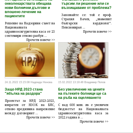
онколекарствата обещава
търсим ли решение или се
нови болнични дългове и
възхищаваме от проблема?
влошено лечение на
Запознайте се: той е проф.
пациентите
Страхил Вачев, „знаменит
Решение на Надзорния съвет на
български кардиолог“.
Националната
Пенсионирал ...
здравноосигурителна каса от 25
Прочети повече >>
септември отново разбун ...
Прочети повече >>
24.11.2022 15:15:08 Надежда Ненова
15.02.2022 13:19:48 Владимир Попов
Защо НРД 2023 стана
Без увеличение на цените
"ябълка на раздора"
на пътеките болници ще са
на ръба на оцеляването
Проектът за НРД 2023-2025,
изпратен от НЗОК на БЛС,
С над 600 млн. лв. е увеличен
отново предизвика напрежение
бюджетът на Националната
между договорнит ...
здравноосигурителна каса за
Прочети повече >>
2022 година в ...
Прочети повече >>