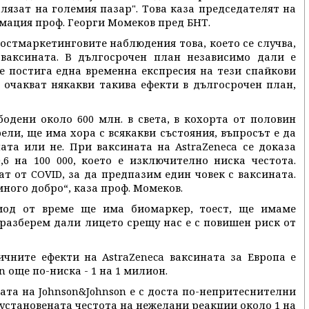
лязат на големия пазар". Това каза председателят на
мация проф. Георги Момеков пред БНТ.
постмаркетинговите наблюдения това, което се случва,
 ваксината. В дългосрочен план независимо дали е
е постига една временна експресия на тези спайкови
е очакват някакви такива ефекти в дългосрочен план,
абодени около 600 млн. в света, в кохорта от половин
и, ще има хора с всякакви състояния, въпросът е да
ата или не. При ваксината на AstraZeneca се доказа
,6 на 100 000, което е изключително ниска честота.
т от COVID, за да предпазим един човек с ваксината.
ного добро“, каза проф. Момеков.
иод от време ще има биомаркер, тоест, ще имаме
разберем дали лицето срещу нас е с повишен риск от
чните ефекти на AstraZeneca ваксината за Европа е
en още по-ниска - 1 на 1 милион.
ата на Johnson&Johnson е с доста по-непритеснителни
установената честота на нежелани реакции около 1 на