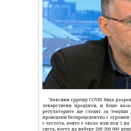
"Ваксини сррещу COVID бяха разреше
лекарствени продукти, и беше каза
регулаторите ще следят за текущи 
проведени безпрецедентно с огромен 
с честота, която е около или под 1 на
света, което да набере 200-300 000 ду