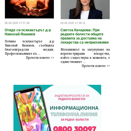
06.08.2026 17:57:46
06.08.2026 17:38:51
Отиде си психиатърът д-р
Светла Качарова: При
Николай Янакиев
редките болести общите
правила за доставка на
Почина психиатърът д-р
лекарства са неприложими
Николай Янакиев, съобщиха
благоевградски медии.
Механизмът за закупуване на
Професионалният пъ ...
нерегистрирани лекарства,
Прочети повече >>
който съществува в момента, е
единственият ...
Прочети повече >>