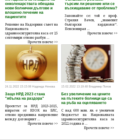
онколекарствата обещава
търсим ли решение или се
нови болнични дългове и
възхищаваме от проблема?
влошено лечение на
Запознайте се: той е проф.
пациентите
Страхил Вачев, „знаменит
Решение на Надзорния съвет на
български кардиолог“.
Националната
Пенсионирал ...
здравноосигурителна каса от 25
Прочети повече >>
септември отново разбун ...
Прочети повече >>
24.11.2022 15:15:08 Надежда Ненова
15.02.2022 13:19:48 Владимир Попов
Защо НРД 2023 стана
Без увеличение на цените
"ябълка на раздора"
на пътеките болници ще са
на ръба на оцеляването
Проектът за НРД 2023-2025,
изпратен от НЗОК на БЛС,
С над 600 млн. лв. е увеличен
отново предизвика напрежение
бюджетът на Националната
между договорнит ...
здравноосигурителна каса за
Прочети повече >>
2022 година в ...
Прочети повече >>