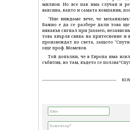
милион. Но все пак има случаи и ре
ваксина, както и самата компания, по
"Ние виждаме вече, че механизмъ
Важно е да се разбере дали това ще
някакъв сигнал при Janssen, независим
това хвърля сянка на притеснение и в
произвеждат по света, защото "Спутн
още проф. Момеков.
Той допълни, че в Европа има изк
събития, но там, където се ползва“Спу
КО