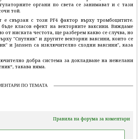
гулаторните органи по света се занимават и с тази
сочи той.
т е свързан с този PF4 фактор върху тромбоцитите.
 бъде класов ефект на векторните ваксини. Виждаме
о от ниската честота, ще разберем какво се случва, но
ърху "Спутник" и другите векторни ваксини, които се
ик" и Janssen са изключително сходни ваксини", каза
лючително добра система за докладване на нежелани
тник“, такава няма.
МЕНТАРИ ПО ТЕМАТА
Правила на форума за коментари