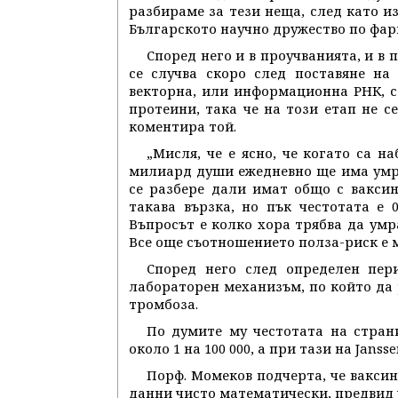
разбираме за тези неща, след като из
Българското научно дружество по фар
Според него и в проучванията, и в 
се случва скоро след поставяне на
векторна, или информационна РНК, с
протеини, така че на този етап не с
коментира той.
„Мисля, че е ясно, че когато са н
милиард души ежедневно ще има умрел
се разбере дали имат общо с ваксин
такава вързка, но пък честотата е 0
Въпросът е колко хора трябва да умра
Все още съотношението полза-риск е м
Според него след определен пер
лабораторен механизъм, по който да 
тромбоза.
По думите му честотата на страни
около 1 на 100 000, а при тази на Janss
Порф. Момеков подчерта, че ваксин
данни чисто математически, предвид 