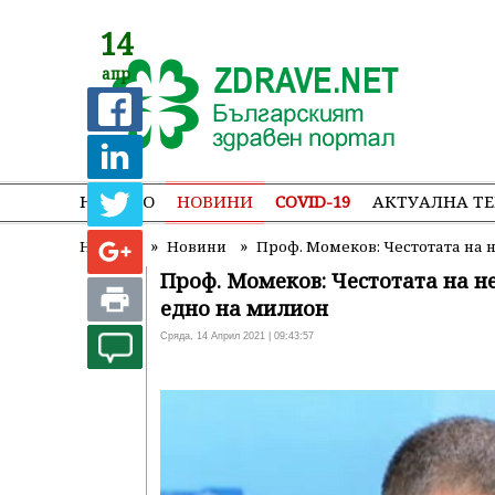
14
апр
НАЧАЛО
НОВИНИ
COVID-19
АКТУАЛНА Т
»
»
Начало
Новини
Проф. Момеков: Честотата на 
Проф. Момеков: Честотата на н
едно на милион
Сряда, 14 Април 2021 | 09:43:57