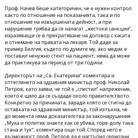
Проф. Начев беше категоричен, че е нужен контрол
както по отношение на показанията, така и по
отношение на извършената дейност, а при
нарушение трябва да се налагат „жестоки санкции“,
изразяващи се в прекратяване на договор с касата
и отнемане на правата на лекаря. Той даде за
пример Белгия, където по думите му, ако медик е
поставил ненужно стент на пациент, няма да може
да практикува за период от три години.
Директорът на „Св. Екатерина“ коментира и
оттеглянето на здравния министър проф. Николай
Петров, като заяви, че той е „спестил“ напрежение,
което е щяло да се създаде около правителството.
Конкретно за причината, заради която се стигна до
оставката на здравния министър, той изтъкна, че
до момента няма доказателства за законарушения.
„Муха и политик знаете как се убива, горе-долу така
стана и тук“, коментира още той. Според него е
възможност проф. Петров да е настъпил сериозни