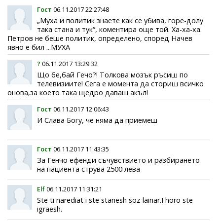
Гост
06.11.2017 22:27:48
„Муха и политик знаете как се убива, горе-долу
така стана и тук“, коментира още той. Ха-ха-ха.
Петров не беше политик, определено, според Начев
явно е бил ...МУХА
?
06.11.2017 13:29:32
Що бе,бай Гечо?! Толкова мозък ръсиш по
телевизиите! Сега е момента да сториш всичко
онова,за което така щедро даваш акъл!
Гост
06.11.2017 12:06:43
И Слава Богу, че няма да приемеш
Гост
06.11.2017 11:43:35
За Генчо ефенди съчувствието и разбирането
на пациента струва 2500 лева
Elf
06.11.2017 11:31:21
Ste ti narediat i ste stanesh soz-lainar.I horo ste
igraesh.