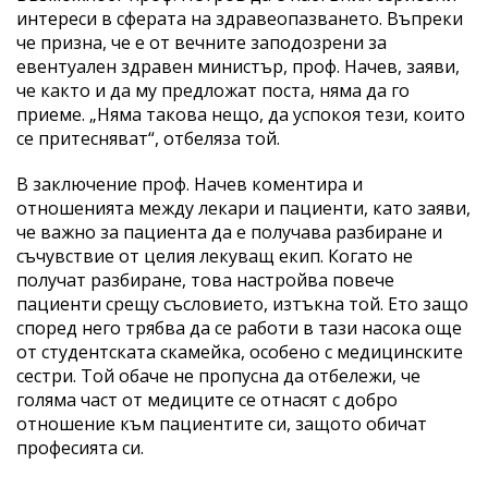
интереси в сферата на здравеопазването. Въпреки
че призна, че е от вечните заподозрени за
евентуален здравен министър, проф. Начев, заяви,
че както и да му предложат поста, няма да го
приеме. „Няма такова нещо, да успокоя тези, които
се притесняват“, отбеляза той.
В заключение проф. Начев коментира и
отношенията между лекари и пациенти, като заяви,
че важно за пациента да е получава разбиране и
съчувствие от целия лекуващ екип. Когато не
получат разбиране, това настройва повече
пациенти срещу съсловието, изтъкна той. Ето защо
според него трябва да се работи в тази насока още
от студентската скамейка, особено с медицинските
сестри. Той обаче не пропусна да отбележи, че
голяма част от медиците се отнасят с добро
отношение към пациентите си, защото обичат
професията си.