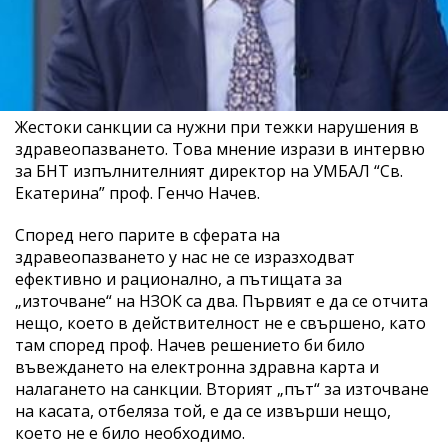
Жестоки санкции са нужни при тежки нарушения в
здравеопазването. Това мнение изрази в интервю
за БНТ изпълнителният директор на УМБАЛ “Св.
Екатерина” проф. Генчо Начев.
Според него парите в сферата на
здравеопазването у нас не се изразходват
ефективно и рационално, а пътищата за
„източване“ на НЗОК са два. Първият е да се отчита
нещо, което в действителност не е свършено, като
там според проф. Начев решението би било
въвеждането на електронна здравна карта и
налагането на санкции. Вторият „път“ за източване
на касата, отбеляза той, е да се извърши нещо,
което не е било необходимо.