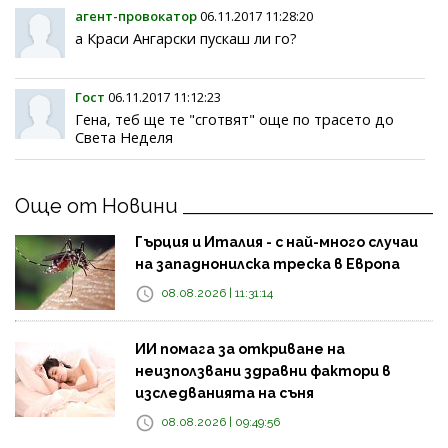
агент-провокатор
06.11.2017 11:28:20
а Краси Ангарски пускаш ли го?
Гост
06.11.2017 11:12:23
Гена, теб ще те "сготвят" още по трасето до
Света Неделя
Още от Новини
Гърция и Италия - с най-много случаи
на западнонилска треска в Европа
08.08.2026 | 11:31:14
ИИ помага за откриване на
неизползвани здравни фактори в
изследванията на съня
08.08.2026 | 09:49:56