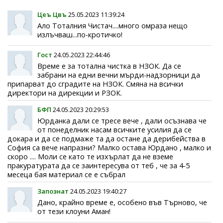
Цеъ Цвъ
25.05.2023 11:39:24
Ало Тоталния Чистач....много омраза нещо
излъчваш...по-кротичко!
Гост
24.05.2023 22:44:46
Време е за тотална чистка в НЗОК. Да се
забрани на едни вечни мърди-надзорници да
припарват до сградите на НЗОК. Смяна на всички
директори на дирекции и РЗОК.
БФП
24.05.2023 20:29:53
Юрданка дали се тресе вече , дали осъзнава че
от понеделник насам всичките усилия да се
докара и да се подмаже та да остане да дерибейства в
София са вече напразни? Малко остава Юрдано , малко и
скоро .... Моли се като те изхърлат да не вземе
пракуратурата да се заинтересува от теб , че за 4-5
месеца бая материал се е събрал
Запознат
24.05.2023 19:40:27
Дано, крайно време е, особено във Търново, че
от тези клоуни Аман!