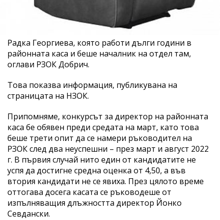
Радка Георгиева, която работи дълги години в
районната каса и беше началник на отдел там,
оглави РЗОК Добрич.
Това показва информация, публикувана на
страницата на НЗОК.
Припомняме, конкурсът за директор на районната
каса бе обявен преди средата на март, като това
беше трети опит да се намери ръководител на
РЗОК след два неуспешни – през март и август 2022
г. В първия случай нито един от кандидатите не
успя да достигне средна оценка от 4,50, а във
втория кандидати не се явиха. През цялото време
оттогава досега касата се ръководеше от
изпълняващия длъжността директор Йонко
Севдански.