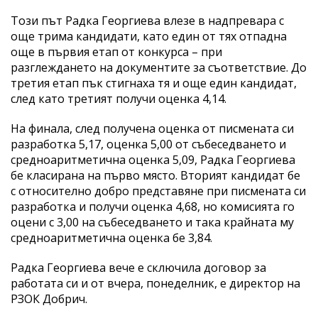
Този път Радка Георгиева влезе в надпревара с
още трима кандидати, като един от тях отпадна
още в първия етап от конкурса – при
разглеждането на документите за съответствие. До
третия етап пък стигнаха тя и още един кандидат,
след като третият получи оценка 4,14.
На финала, след получена оценка от писмената си
разработка 5,17, оценка 5,00 от събеседването и
средноаритметична оценка 5,09, Радка Георгиева
бе класирана на първо място. Вторият кандидат бе
с относително добро представяне при писмената си
разработка и получи оценка 4,68, но комисията го
оцени с 3,00 на събеседването и така крайната му
средноаритметична оценка бе 3,84.
Радка Георгиева вече е сключила договор за
работата си и от вчера, понеделник, е директор на
РЗОК Добрич.