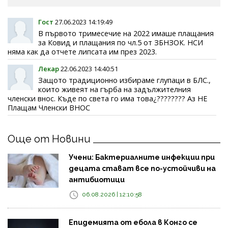
Гост
27.06.2023 14:19:49
В първото тримесечие на 2022 имаше плащания
за Ковид и плащания по чл.5 от ЗБНЗОК. НСИ
няма как да отчете липсата им през 2023.
Лекар
22.06.2023 14:40:51
Защото традиционно избираме глупаци в БЛС.,
които живеят на гърба на задължителния
членски внос. Къде по света го има това¿???????? Аз НЕ
Плащам Членски ВНОС
Още от Новини
Учени: Бактериалните инфекции при
децата стават все по-устойчиви на
антибиотици
06.08.2026 | 12:10:58
Епидемията от ебола в Конго се