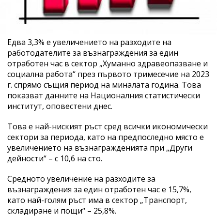
Едва 3,3% е увеличението на разходите на
работодателите за възнаграждения за един
отработен час в сектор „Хуманно здравеопазване и
социална работа“ през първото тримесечие на 2023
г. спрямо същия период на миналата година. Това
показват данните на Националния статистически
институт, оповестени днес.
Това е най-ниският ръст сред всички икономически
сектори за периода, като на предпоследно място е
увеличението на възнагражденията при „Други
дейности“ – с 10,6 на сто.
Средното увеличение на разходите за
възнаграждения за един отработен час е 15,7%,
като най-голям ръст има в сектор „Транспорт,
складиране и пощи“ – 25,8%.