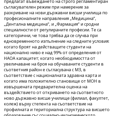
предлагат въвеждането на строго регламентиран
съгласувателен режим при намерение за
разкриване на нови държавни висши училища по
професионалните направления „Медицина‎“‎,
„Дентална медицина‎“‎, и „Фармация‎“‎ и сродни
специалности от регулираните професии. Те са
категорични, че това трябва да се случва при
едновременното изпълнение на следните условия:
когато броят на действащите студенти на
национално ниво е над 99% от определения от
НАОА капацитет; когато необходимостта от
увеличаване на броя на обучаваните студенти в
съответния район е съгласувана с МЗ, в
съответствие с националната здравна карта и
когато има положително становище от МОН в
извършената предварителна оценка на
въздействието от откриването на съответното
ново държавно висше училище (филиал, факултет,
колеж) върху степента на съответствие на
профилната и териториална структура на висшето
образование със социално-икономическото