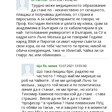
Трудно може медицинското образование
да стане по - некачествено от сегашното,
плащаш и получаваш диплома, от страна в
евросъюза. А за хабилитираните не говори, че
Проф. Костадин Ангелов и цялата му клика, срам за
академизма в България са се хабилитирали в уж
най- титолования университет в България, за СУ и
кадри като Лъчо Мозъка да не говорим! Години
наред ВМА и Пирогов си имат научни съвети за
свои хора, но на тебе частното ти пречи, никой не
обича конкуренция, така че Излитай, Чайка ли си
гларус ли, или обикновен ….
Що бе, миме
13.07.2021 13:55:00
Що така пищиш бре, раделю на
частното ? Нещо май ми мирише на
роб на Чайките . И не ми цитирай Лъчо ти
мозъка , защото той може и по политическа
линия да е станал , не ми пречи , но когато
Тихомир Каменов посочва кой да стане - става
страшно . Веков да не би е да е станал
“професор “ в чужбина ? Нали плевенския ПУЦ
го обяви за такъв , че и зам.ректор е в момента!
Да ама МУ е държавен и се налага да лавират