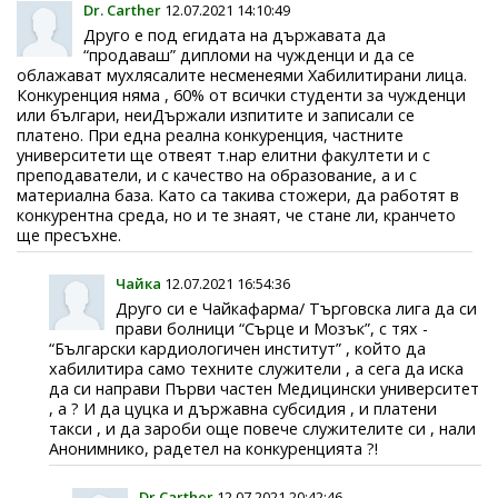
Dr. Carther
12.07.2021 14:10:49
Друго е под егидата на държавата да
“продаваш” дипломи на чужденци и да се
облажават мухлясалите несменеями Хабилитирани лица.
Конкуренция няма , 60% от всички студенти за чужденци
или българи, неиДържали изпитите и записали се
платено. При една реална конкуренция, частните
университети ще отвеят т.нар елитни факултети и с
преподаватели, и с качество на образование, а и с
материална база. Като са такива стожери, да работят в
конкурентна среда, но и те знаят, че стане ли, кранчето
ще пресъхне.
Чайка
12.07.2021 16:54:36
Друго си е Чайкафарма/ Търговска лига да си
прави болници “Сърце и Мозък”, с тях -
“Български кардиологичен институт” , който да
хабилитира само техните служители , а сега да иска
да си направи Първи частен Медицински университет
, а ? И да цуцка и държавна субсидия , и платени
такси , и да зароби още повече служителите си , нали
Анонимнико, радетел на конкуренцията ?!
Dr.Carther
12.07.2021 20:42:46