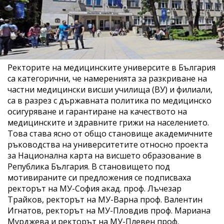
Ректорите на медицинските университе в България
са категорични, че намеренията за разкриване на
частни медицински висши училища (ВУ) и филиали,
са в разрез с държавната политика по медицинско
осигуряване и гарантиране на качеството на
медицинските и здравните грижи на населението.
Това става ясно от общо становище академичните
ръководства на университетите относно проекта
за Национална карта на висшето образование в
Република България. В становището под
мотивираните си предложения се подписваха
ректорът на МУ-София акад. проф. Лъчезар
Трайков, ректорът на МУ-Варна проф. Валентин
Игнатов, ректорът на МУ-Пловдив проф. Мариана
Мурджева и ректорът на МУ-Плевен проф.