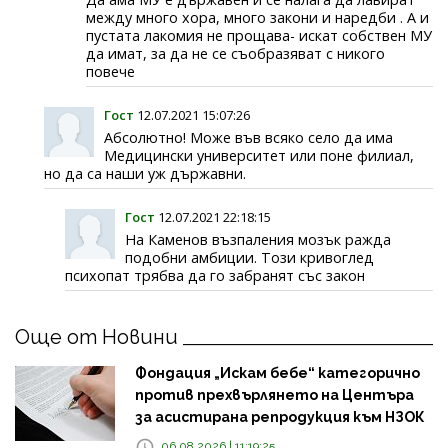
между много хора, много закони и наредби . А и
пустата лакомия не прощава- искат собствен МУ
да имат, за да не се съобразяват с никого
повече
Гост
12.07.2021 15:07:26
Абсолютно! Може във всяко село да има
Медицински университет или поне филиал,
но да са наши уж държавни.
Гост
12.07.2021 22:18:15
На Каменов възпаления мозък ражда
подобни амбиции. Този кривоглед
психопат трябва да го забранят със закон
Още от Новини
Фондация „Искам бебе“ категорично
против прехвърлянето на Центъра
за асистирана репродукция към НЗОК
06.08.2026 | 11:19:25