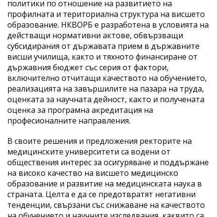
политики по отношение на развитието на
профилната и териториална структура на висшето
образование. НКВОРБ е разработена в условията на
действащи нормативни актове, обвързващи
субсидирания от държавата прием в държавните
висши училища, както и тяхното финансиране от
държавния бюджет със серия от фактори,
включително отчитащи качеството на обучението,
реализацията на завършилите на пазара на труда,
оценката за научната дейност, както и получената
оценка за програмна акредитация на
професионалните направления.
В своите решения и предложения ректорите на
медицинските университети са водени от
обществения интерес за осигуряване и поддържане
на високо качество на висшето медицинско
образование и развитие на медицинската наука в
страната. Целта е да се предотвратят негативни
тенденции, свързани със снижаване на качеството
на обучението и научните изследвания, каквито са