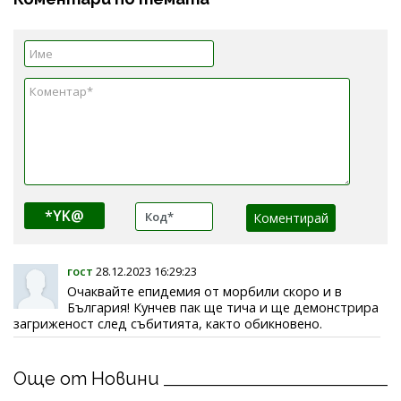
*YK@
гост
28.12.2023 16:29:23
Очаквайте епидемия от морбили скоро и в
България! Кунчев пак ще тича и ще демонстрира
загриженост след събитията, както обикновено.
Още от Новини