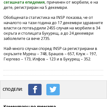
сегашната епидемия
, причинен от морбили, е на
дете, регистриран на 5 декември.
Обобщената статистика на INSP показва, че от
началото на тази година до 17 декември здравните
власти са потвърдили 2455 случая на морбили в 34
окръга и столицата Букурещ, а до 24 декември
заболелите са вече 2735.
Най-много случаи според INSP са регистрирани в
окръзите Муреш – 748, Брашов – 657, Клуж – 197,
Гюргево – 173, Илфов – 123 и в Букурещ – 352.
СПОДЕЛИ:
Коментари по темата