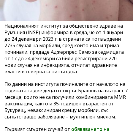
Националният институт за обществено здраве на
Румъния (INSP) информира в сряда, че от 1 януари
до 24 декември 2023 г. в страната са потвърдени
2735 случая на морбили, сред които има и трима
починали, предаде Аджерпрес. Само за седмицата
от 17 до 24 декември са били регистрирани 270
нови случая на инфекцията, отчитат здравните
власти в северната ни съседка.
По данни на института починалите от началото на
годината са две деца от окръг Брашов на възраст 7
месеца, които не са получили комбинираната MMR
ваксинация, както и 35-годишен възрастен от
Букурещ, неваксиниран срещу морбили, със
съпътстващо заболяване – мултиплен миелом.
Първият смъртен случай от
обявяването на