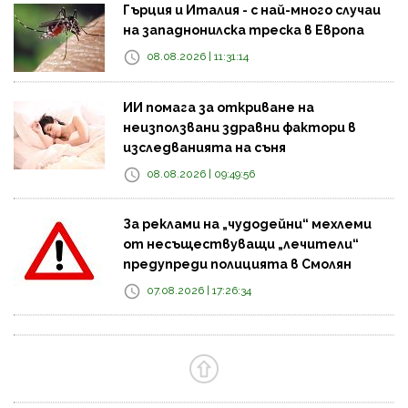
Гърция и Италия - с най-много случаи
на западнонилска треска в Европа
08.08.2026 | 11:31:14
ИИ помага за откриване на
неизползвани здравни фактори в
изследванията на съня
08.08.2026 | 09:49:56
За реклами на „чудодейни“ мехлеми
от несъществуващи „лечители“
предупреди полицията в Смолян
07.08.2026 | 17:26:34