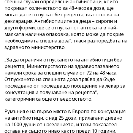
спешни случаи определени антибиотици, които
покриват количеството за 48-часова доза, ще
могат да се отпускат без рецепта, въз основа на
декларация. Антибиотиците за деца – сиропи и
други форми, ще се отпускат от аптеката в най-
малката налична опаковка, която може да покрие
необходимата спешна доза“, гласи разпоредбата на
здравното министерство.
„За да ограничи отпускането на антибиотици без
рецепта, Министерството на здравеопазването
намали срока за спешни случаи от 72 на 48 часа.
Отпускането на спешната доза трябва да бъде
последвано от последващо посещение на лекар за
консултация и получаване на рецепта“,
категорични са още от ведомството.
Румъния е на първо място в Европа по консумация
на антибиотици, с над 25 дози, прилагани дневно
на 1000 души от населението, и този показател
остава на същото ниво както преди 10 години,