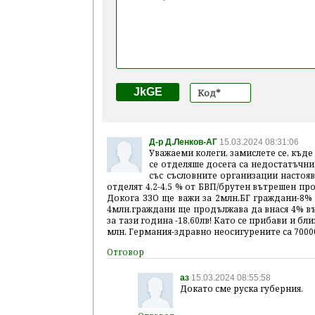
JkGE
Д-р Д.Ленков-АГ
15.03.2024 08:31:06
Уважаеми колеги, замислете се, къде 
се отделяше досега са недостатъчни
със съсловните организации настояв
отделят 4,2-4,5 % от БВП/брутен вътрешен пр
Докога ЗЗО ще важи за 2млн.БГ граждани-8% 
4млн.граждани ще продължава да внася 4% въ
за тази година -18,60лв! Като се прибави и б
млн. Германия-здравно неосигурените са 7
аз
15.03.2024 08:55:58
Докато сме руска губерния.