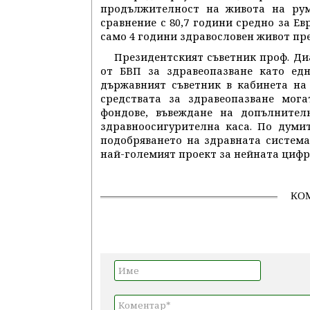
продължителност на живота на румъ
сравнение с 80,7 години средно за Ев
само 4 години здравословен живот пред
Президентският съветник проф. Ди
от БВП за здравеопазване като ед
държавният съветник в кабинета на
средствата за здравеопазване мог
фондове, въвеждане на допълнител
здравноосигурителна каса. По думи
подобряването на здравната система
най-големият проект за нейната циф
КО