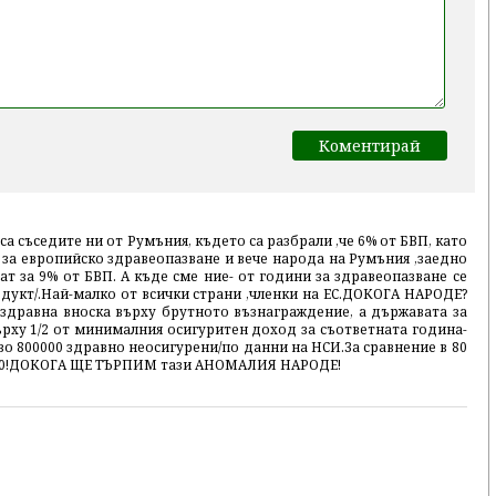
са съседите ни от Румъния, където са разбрали ,че 6% от БВП, като
 за европийско здравеопазване и вече народа на Румъния ,заедно
ат за 9% от БВП. А къде сме ние- от години за здравеопазване се
одукт/.Най-малко от всички страни ,членки на ЕС.ДОКОГА НАРОДЕ?
здравна вноска върху брутното възнаграждение, а държавата за
рху 1/2 от минималния осигуритен доход за съответната година-
лизо 800000 здравно неосигурени/по данни на НСИ.За сравнение в 80
0000!ДОКОГА ЩЕ ТЪРПИМ тази АНОМАЛИЯ НАРОДЕ!