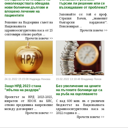
онколекарствата обещава
търсим ли решение или се
нови болнични дългове и
възхищаваме от проблема?
влошено лечение на
Запознайте се: той е проф.
пациентите
Страхил Вачев, „знаменит
Решение на Надзорния съвет на
български кардиолог“.
Националната
Пенсионирал ...
здравноосигурителна каса от 25
Прочети повече >>
септември отново разбун ...
Прочети повече >>
24.11.2022 15:15:08 Надежда Ненова
15.02.2022 13:19:48 Владимир Попов
Защо НРД 2023 стана
Без увеличение на цените
"ябълка на раздора"
на пътеките болници ще са
на ръба на оцеляването
Проектът за НРД 2023-2025,
изпратен от НЗОК на БЛС,
С над 600 млн. лв. е увеличен
отново предизвика напрежение
бюджетът на Националната
между договорнит ...
здравноосигурителна каса за
Прочети повече >>
2022 година в ...
Прочети повече >>