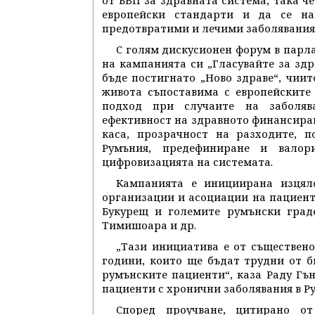
от БВП за здравната система, така 
европейски стандарти и да се на
предотвратими и лечими заболявания
С голям дискусионен форум в парл
на кампанията си „Гласувайте за здр
бъде постигнато „Ново здраве“, чии
живота съпоставима с европейските 
подход при случаите на заболява
ефективност на здравното финансира
каса, прозрачност на разходите, 
Румъния, предефиниране и валор
цифровизацията на системата.
Кампанията е инициирана изцял
организации и асоциации на пациенти
Букурещ и големите румънски градо
Тимишоара и др.
„Тази инициатива е от съществено
години, които ще бъдат трудни от б
румънските пациенти“, каза Раду Гъ
пациенти с хронични заболявания в Ру
Според проучване, цитирано от