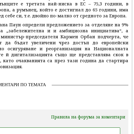
нците е третата най-ниска в ЕС – 75,3 години, в
ропа, а румънец, който е достигнал до 65 години, има
 себе си, т.е. двойно по-малко от средното за Европа.
ана Паун определи предложението за отделяне на 9%
на „забележителна и и амбициозна инициатива“, а
 министър-председателя Кармен Орбан подчерта, че
ат да бъдат увеличени чрез достъп до европейски
но осигуряване и реорганизация на Националната
те й дигитализацията също ще представлява скок в
, като очакванията са през тази година да стартира
ровизация.
МЕНТАРИ ПО ТЕМАТА
Правила на форума за коментари