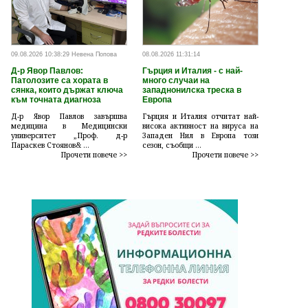
09.08.2026 10:38:29 Невена Попова
08.08.2026 11:31:14
Д-р Явор Павлов:
Гърция и Италия - с най-
Патолозите са хората в
много случаи на
сянка, които държат ключа
западнонилска треска в
към точната диагноза
Европа
Д-р Явор Павлов завършва
Гърция и Италия отчитат най-
медицина в Медицински
висока активност на вируса на
университет „Проф. д-р
Западен Нил в Европа този
Параскев Стоянов& ...
сезон, съобщи ...
Прочети повече >>
Прочети повече >>