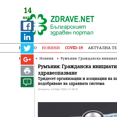
14
март
НАЧАЛО
НОВИНИ
COVID-19
АКТУАЛНА Т
»
»
Начало
Новини
Румъния: Гражданска инициати
Румъния: Гражданска инициатив
здравеопазване
Тридесет организации и асоциации на па
3
подобряване на здравната система
Четвъртък, 14 Март 2024 | 17:29:20