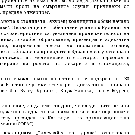
че румънците да имат достъп до медицински грижи по
мали броят на смъртните случаи, причинени от
, предаде Аджерпрес.
амента в столицата Букурещ коалицията обяви начало
аве“. Нейната цел е с обединени усилия в Румъния да
то характеристики са: увеличена продължителност на
нива, по-добро образование, превенция и адекватен
не, навременен достъп до иновативно лечение,
не и събиране на приходите в Здравноосигурителната
поддръжка на медицински и санитарен персонал в
изиране на ролята на лекарите и фармацевти,
о от гражданското общество и се подкрепя от 30
. В нейните рамки вече вървят дискусии в столицата
ве Яш, Бузеу, Крайова, Клуж-Напока, Търгу Муреш,
 значение, за да сме сигурни, че следващите четири
юджетна гледна точка, няма да засегнат още повече
неску, президент на Коалицията на организациите на
мъния (COPAC).
 коалицията „Гласувайте за здраве“, очакваната