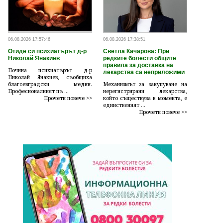
06.08.2026 17:57:46
06.08.2026 17:38:51
Отиде си психиатърът д-р
Светла Качарова: При
Николай Янакиев
редките болести общите
правила за доставка на
Почина психиатърът д-р
лекарства са неприложими
Николай Янакиев, съобщиха
благоевградски медии.
Механизмът за закупуване на
Професионалният пъ ...
нерегистрирани лекарства,
Прочети повече >>
който съществува в момента, е
единственият ...
Прочети повече >>