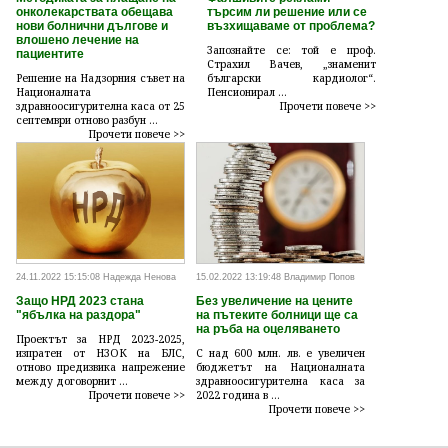
онколекарствата обещава
търсим ли решение или се
нови болнични дългове и
възхищаваме от проблема?
влошено лечение на
Запознайте се: той е проф.
пациентите
Страхил Вачев, „знаменит
Решение на Надзорния съвет на
български кардиолог“.
Националната
Пенсионирал ...
здравноосигурителна каса от 25
Прочети повече >>
септември отново разбун ...
Прочети повече >>
24.11.2022 15:15:08 Надежда Ненова
15.02.2022 13:19:48 Владимир Попов
Защо НРД 2023 стана
Без увеличение на цените
"ябълка на раздора"
на пътеките болници ще са
на ръба на оцеляването
Проектът за НРД 2023-2025,
изпратен от НЗОК на БЛС,
С над 600 млн. лв. е увеличен
отново предизвика напрежение
бюджетът на Националната
между договорнит ...
здравноосигурителна каса за
Прочети повече >>
2022 година в ...
Прочети повече >>