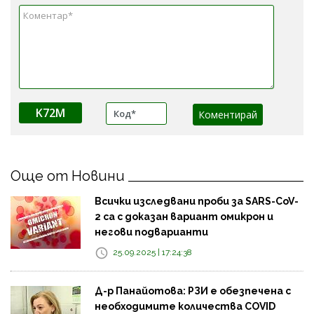
K72M
Още от Новини
Всички изследвани проби за SARS-CoV-
2 са с доказан вариант омикрон и
негови подварианти
25.09.2025 | 17:24:38
Д-р Панайотова: РЗИ е обезпечена с
необходимите количества COVID