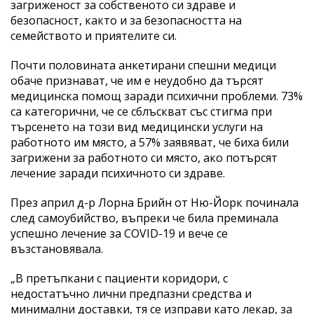
загриженост за собственото си здраве и
безопасност, както и за безопасността на
семейството и приятелите си.
Почти половината анкетирани спешни медици
обаче признават, че им е неудобно да търсят
медицинска помощ заради психични проблеми. 73%
са категорични, че се сблъскват със стигма при
търсенето на този вид медицински услуги на
работното им място, а 57% заявяват, че биха били
загрижени за работното си място, ако потърсят
лечение заради психичното си здраве.
През април д-р Лорна Брийн от Ню-Йорк починала
след самоубийство, въпреки че била преминала
успешно лечение за COVID-19 и вече се
възстановявала.
„В претъпкани с пациенти коридори, с
недостатъчно лични предпазни средства и
минимални доставки, тя се изправи като лекар, за