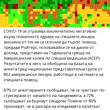
COVID-19 се отразява изключително негативно
върху психичното здраве на спешните лекари,
мнозина от тях не са склонни да търсят помощ,
предаде Ройтерс, позовавайки се на данни от
доклад, представен на Годишната среща на
Американския колеж по спешна медицина (ACEP).
Резултатите в него са обобщени на базата на
анкета сред национално представителна група от
862 американски лекари, работещи в системата на
спешната помощ.
87% от анкетираните съобщават, че се чувстват по-
стресирани от началото на пандемията, а 72%
съобщават за бърнаут синдром. Повече от 80%
признават, че в разгара на епидемията изпитват