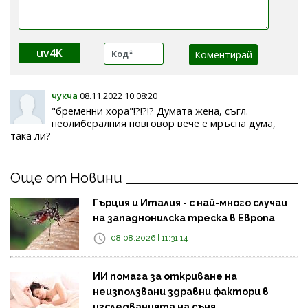
uv4K
чукча
08.11.2022 10:08:20
"бременни хора"!?!?!? Думата жена, съгл.
неолибералния новговор вече е мръсна дума,
така ли?
Още от Новини
Гърция и Италия - с най-много случаи
на западнонилска треска в Европа
08.08.2026 | 11:31:14
ИИ помага за откриване на
неизползвани здравни фактори в
изследванията на съня