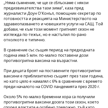
„Няма съмнение, че ще се сблъскаме с някои
предизвикателства тази зима“, каза пред
журналисти Доун О'Конъл, помощник-секретар по
готовността и реакцията на Министерството на
здравеопазването и човешките услуги на САЩ. Той
добави, че към този момент грипният сезон не
изглежда по-тежък, но е настъпил по-рано
отколкото е типично.
В сравнение със същия период на предходната
година има 5 млн. по-малко поставени дози
противогрипна ваксина на възрастни.
При децата броят на поставените противогрипни
ваксини е приблизително същият през тази година,
но като цяло е намалял с 6% в сравнение с врeмето
преди началото на COVID пандемията през 2020 г.
Около 5% по-малко бременни хора са получили
противогрипни ваксини досега този сезон, което
според властите е особено тревожно, тъй като