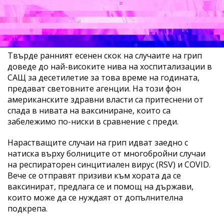
Твърде ранният есенен скок на случаите на грип
доведе до най-високите нива на хоспитализации в
САЩ за десетилетие за това време на годината,
предават световните агенции. На този фон
американските здравни власти са притеснени от
спада в нивата на ваксиниране, които са
забележимо по-ниски в сравнение с преди.
Нарастващите случаи на грип идват заедно с
натиска върху болниците от многобройни случаи
на респираторен синцитиален вирус (RSV) и COVID.
Вече се отправят призиви към хората да се
ваксинират, предлага се и помощ на държави,
които може да се нуждаят от допълнителна
подкрепа.