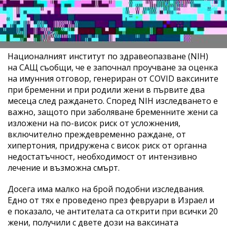
Националният институт по здравеопазване (NIH)
на САЩ съобщи, че е започнал проучване за оценка
на имунния отговор, генериран от COVID ваксините
при бременни и при родили жени в първите два
месеца след раждането. Според NIH изследването е
важно, защото при заболяване бременните жени са
изложени на по-висок риск от усложнения,
включително преждевременно раждане, от
хипертония, придружена с висок риск от органна
недостатъчност, необходимост от интензивно
лечение и възможна смърт.
Досега има малко на брой подобни изследвания.
Едно от тях е проведено през февруари в Израел и
е показало, че антителата са открити при всички 20
жени, получили с двете дози на ваксината