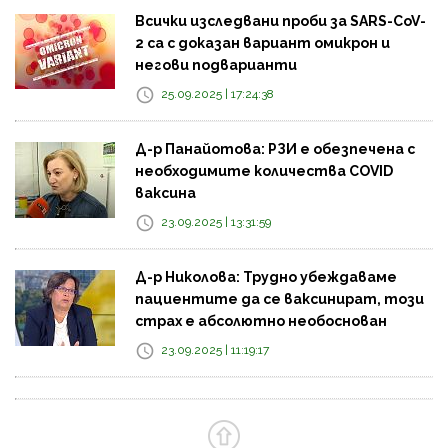
Всички изследвани проби за SARS-CoV-
2 са с доказан вариант омикрон и
негови подварианти
25.09.2025 | 17:24:38
Д-р Панайотова: РЗИ е обезпечена с
необходимите количества COVID
ваксина
23.09.2025 | 13:31:59
Д-р Николова: Трудно убеждаваме
пациентите да се ваксинират, този
страх е абсолютно необоснован
23.09.2025 | 11:19:17