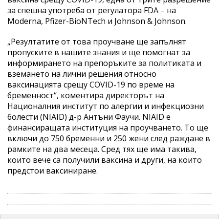
за спешна употреба от регулатора FDA – на
Moderna, Pfizer-BioNTech и Johnson & Johnson.
„Резултатите от това проучване ще запълнят
пропуските в нашите знания и ще помогнат за
информирането на препоръките за политиката и
вземането на лични решения относно
ваксинацията срещу COVID-19 по време на
бременност“, коментира директорът на
Националния институт по алергии и инфекциозни
болести (NIAID) д-р Антъни Фаучи. NIAID е
финансиращата институция на проучването. То ще
включи до 750 бременни и 250 жени след раждане в
рамките на два месеца. Сред тях ще има такива,
които вече са получили ваксина и други, на които
предстои ваксиниране.