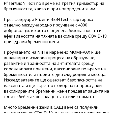
Pfizer/BioNTech по време на третия триместър на
бременността, както и при новородените им.
През февруари Pfizer и BioNTech стартираха
отделно международно проучване с 4000
доброволци, в което е оценена безопасността и
ефективността на тяхната ваксина срещу COVID-19
при здрави бременни жени.
Проучването на NIH е наречено MOMI-VAX и ще
анализира и измерва процеса на образуване,
развитие и трайността на антителата срещу
коронавируса при жени, ваксинирани по време на
бременност или първите два следродилни месеца.
Изследователите ще оценяват безопасността на
ваксината и ще търсят отговор на въпроса дали
ваксинираните бременни жени предават защита на
своите бебета чрез плацентата или кърмата.
Много бременни жени в САЩ вече са получили
ваксина срещу COVID-19, една от трите разрешение