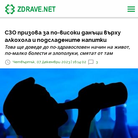
СЗО призова за по-високи данъци върху
алкохола и подсладените напитки
Това ще доведе до по-здравословен начин на живот,
по-малко болести и злополуки, смятат от там
Четвъртък, 07 Декември 2023 | 16:14:02
3