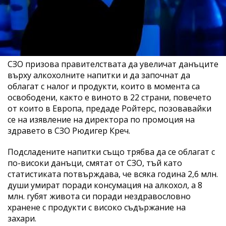
СЗО призова правителствата да увеличат данъците
върху алкохолните напитки и да започнат да
облагат с налог и продукти, които в момента са
освободени, както е виното в 22 страни, повечето
от които в Европа, предаде Ройтерс, позовавайки
се на изявление на директора по промоция на
здравето в СЗО Рюдигер Креч.
Подсладените напитки също трябва да се облагат с
по-високи данъци, смятат от СЗО, тъй като
статистиката потвърждава, че всяка година 2,6 млн.
души умират поради консумация на алкохол, а 8
млн. губят живота си поради нездравословно
хранене с продукти с високо съдържание на
захари.