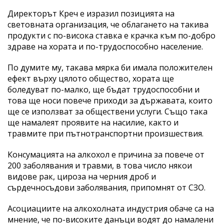
Директорът Креч е изразил позицията на
световната организация, че облагането на такива
продукти с по-висока ставка е крачка към по-добро
здраве на хората и по-трудоспособно население.
По думите му, такава мярка би имала положителен
ефект върху цялото общество, хората ще
боледуват по-малко, ще бъдат трудоспособни и
това ще носи повече приходи за държавата, които
ще се използват за обществени услуги. Също така
ще намалеят проявите на насилие, както и
травмите при пътнотранспортни произшествия.
Консумацията на алкохол е причина за повече от
200 заболявания и травми, в това число някои
видове рак, цироза на черния дроб и
сърдечносъдови заболявания, припомнят от СЗО.
Асоциациите на алкохолната индустрия обаче са на
мнение, че по-високите данъци водят до намалени