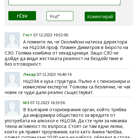
rCsv
Гост
07.12.2023 19:52:00
А помните ли, че Околийски натиска директора
на НЦОЗА проф. Пламен Димитров в Бюрото на
СЗО. Голяма комбина от некадърници. Защо СЗО не
дойде да види жестоката реалност на бездействие и
без отговорност.
Лекар
07.12.2023 16:46:14
НЦОЗА е куха структура. Пълно е с пенсионери и
измислени експерти. Толкова са безлични, че чак
човек се чуди дали реално съществуват.
МЗ
07.12.2023 16:33:56
В България оторизирания орган, който трябва
да информира обществото за вредите от
употребата на алкохол е НЦОЗА. Да сте чули за някаква
тяхна активност по въпроса. Стоят си там едни лелки,
които уж правят проучвания, като като Анина ЧилЕва,
отиват сутрин към 10.00 часа на работа, обядват в стола