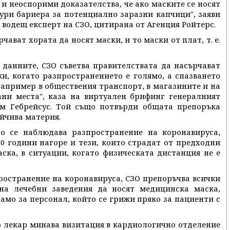
 и неоспорими доказателства, че ако маските се носят
ури бариера за потенциално заразни капчици", заяви
 водещ експерт на СЗО, цитирана от Агенция Ройтерс.
чават хората да носят маски, и то маски от плат, т. е.
 данните, СЗО съветва правителствата да насърчават
и, когато разпространението е голямо, а спазването
например в обществения транспорт, в магазините и на
ани места", каза на виртуален брифинг генералният
м Гебрейсус. Той също потвърди общата препоръка
ойчива материя.
то се наблюдава разпространение на коронавируса,
0 години нагоре и тези, които страдат от предходни
ска, в ситуации, когато физическата дистанция не е
пространение на коронавируса, СЗО препоръчва всички
на лечебни заведения да носят медицинска маска,
амо за персонал, който се грижи пряко за пациенти с
то лекар минава визитация в кардиологично отделение