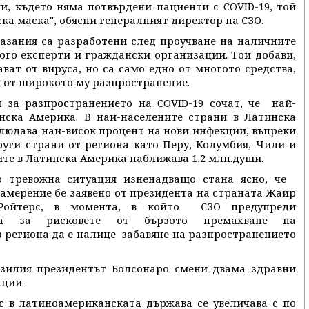
и, където няма потвърдени пациенти с COVID-19, той
ка маска", обясни генералният директор на СЗО.
указания са разработени след проучване на наличните
ого експерти и граждански организации. Той добави,
ват от вируса, но са само едно от многото средства,
к от широкото му разпространение.
за разпространението на COVID-19 сочат, че най-
инска Америка. В най-населените страни в Латинска
блюдава най-висок процент на нови инфекции, въпреки
руги страни от региона като Перу, Колумбия, Чили и
те в Латинска Америка наближава 1,2 млн.души.
о тревожна ситуация изненадващо стана ясно, че
намерение бе заявено от президента на страната Жаир
 Ройтерс, в момента, в който СЗО предупреди
ства за рисковете от бързото премахване на
 региона да е налице забавяне на разпространението
зилия президентът Болсонаро смени двама здравни
нции.
с в латиноамериканската държава се увеличава с по