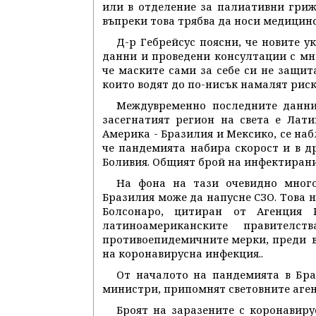
или в отделение за палиативни гриж
въпреки това трябва да носи медицинс
Д-р Гебрейсус поясни, че новите 
данни и проведени консултации с мн
че маските сами за себе си не защита
които водят до по-нисък намалят рис
Междувременно последните данни 
засегнатият регион на света е Лат
Америка - Бразилия и Мексико, се на
че пандемията набира скорост и в д
Боливия. Общият брой на инфектирани
На фона на тази очевидно мног
Бразилия може да напусне СЗО. Това 
Болсонаро, цитиран от Агенция
латиноамериканските правител
противоепидемичните мерки, преди в
на коронавирусна инфекция..
От началото на пандемията в Бра
министри, припомнят световните аге
Броят на заразените с коронавиру