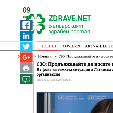
09
юни
НАЧАЛО
НОВИНИ
COVID-19
АКТУАЛНА Т
»
»
Начало
Новини
СЗО: Продължавайте да носит
СЗО: Продължавайте да носите 
На фона на тежката ситуация в Латниска
организация
2
Вторник, 09 Юни 2020 | 08:40:54