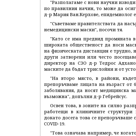
"Разполагаме с нови научни изводи
по правилния начин, то може да осиг
д-р Мария Ван.Керхове, епидемиолог е
"Съветваме правителствата да насър
немедицински маски", посочи тя.
"Като се има предвид промяната в
широката общественост да носи маск
на физическата дистанция е трудно, 
други затворени или често посещав
директор на СЗО д-р Тедрос Адхано
маските да бъдат трислойни и от уст
"На второ място, в райони, къде
препоръчваме лицата на възраст от 6
заболявания, да носят медицинска ма
възможна", допълни д-р Гебрейсус.
Освен това, в зоните на силно раз
работещи в клиничните структури 
докато досега това се препоръчваше с
COVID-19.
"Това означава например, че кога