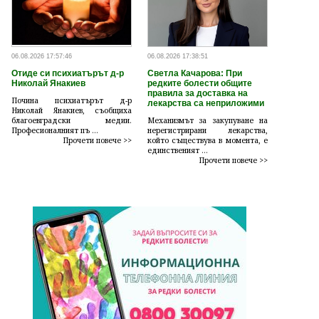
06.08.2026 17:57:46
06.08.2026 17:38:51
Отиде си психиатърът д-р
Светла Качарова: При
Николай Янакиев
редките болести общите
правила за доставка на
Почина психиатърът д-р
лекарства са неприложими
Николай Янакиев, съобщиха
благоевградски медии.
Механизмът за закупуване на
Професионалният пъ ...
нерегистрирани лекарства,
Прочети повече >>
който съществува в момента, е
единственият ...
Прочети повече >>