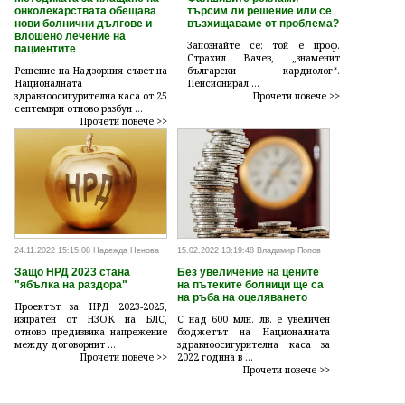
онколекарствата обещава
търсим ли решение или се
нови болнични дългове и
възхищаваме от проблема?
влошено лечение на
Запознайте се: той е проф.
пациентите
Страхил Вачев, „знаменит
Решение на Надзорния съвет на
български кардиолог“.
Националната
Пенсионирал ...
здравноосигурителна каса от 25
Прочети повече >>
септември отново разбун ...
Прочети повече >>
24.11.2022 15:15:08 Надежда Ненова
15.02.2022 13:19:48 Владимир Попов
Защо НРД 2023 стана
Без увеличение на цените
"ябълка на раздора"
на пътеките болници ще са
на ръба на оцеляването
Проектът за НРД 2023-2025,
изпратен от НЗОК на БЛС,
С над 600 млн. лв. е увеличен
отново предизвика напрежение
бюджетът на Националната
между договорнит ...
здравноосигурителна каса за
Прочети повече >>
2022 година в ...
Прочети повече >>