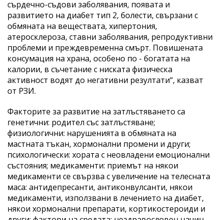
сърдечно-съдови заболявания, появата и
развитието на диабет тип 2, болести, свързани с
обмяната на веществата, хипертония,
атеросклероза, ставни заболявания, репродуктивни
проблеми и преждевременна смърт. Повишената
консумация на храна, особено по - богатата на
калории, в съчетание с ниската физическа
активност водят до негативни резултати“, казват
от РЗИ.
Факторите за развитие на затлъстяването са
генетични: родител със затлъстяване;
физиологични: нарушенията в обмяната на
мастната тъкан, хормонални промени и други;
психологически: хората с неовладени емоционални
състояния; медикаменти: приемът на някои
медикаменти се свързва с увеличение на телесната
маса: антидепресанти, антиконвулсанти, някои
медикаменти, използвани в лечението на диабет,
някои хормонални препарати, кортикостероиди и
други; фактори на средата: нездравословен начин