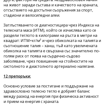
на живот заради състава и качеството на храната,
отсъствието на достъпни съоръжения за спорт,
стадиони и велосипедни алеи.
Затлъстяването се диагностицира чрез Индекса на
телесната маса (ИТМ), който се изчислява като се
раздели теглото в килограми на ръста в метри на
квадрат: ИТМ=кг/м² и чрез обиколката на талията и
съотношение талия – ханш, тъй като увеличената
обиколка на талията е свързана със значително по-
голям риск от поява на сърдечно-съдово
заболяване, чрез повишение на стойностите на
систолното и диастолното артериално налягане.
12 препоръки:
Основно условие за постигане и поддържане на
здравословно телесно тегло е добрият баланс
между разход на енергия при физическа активност
и прием на енергия с храната.