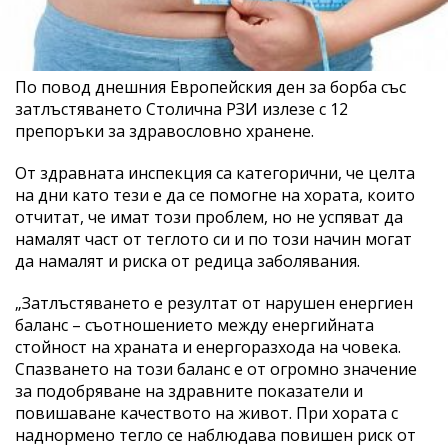
По повод днешния Европейския ден за борба със
затлъстяването Столична РЗИ излезе с 12
препоръки за здравословно хранене.
От здравната инспекция са категорични, че целта
на дни като тези е да се помогне на хората, които
отчитат, че имат този проблем, но не успяват да
намалят част от теглото си и по този начин могат
да намалят и риска от редица заболявания.
„Затлъстяването е резултат от нарушен енергиен
баланс – съотношението между енергийната
стойност на храната и енергоразхода на човека.
Спазването на този баланс е от огромно значение
за подобряване на здравните показатели и
повишаване качеството на живот. При хората с
наднормено тегло се наблюдава повишен риск от