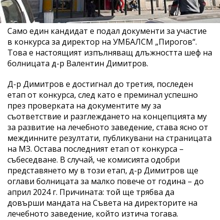
Само един кандидат е подал документи за участие
в конкурса за директор на УМБАЛСМ „Пирогов“.
Това е настоящият изпълняващ длъжността шеф на
болницата д-р Валентин Димитров.
Д-р Димитров е достигнал до третия, последен
етап от конкурса, след като е преминал успешно
през проверката на документите му за
съответствие и разглеждането на концепцията му
за развитие на лечебното заведение, става ясно от
междинните резултати, публикувани на страницата
на МЗ. Остава последният етап от конкурса –
събеседване. В случай, че комисията одобри
представянето му в този етап, д-р Димитров ще
оглави болницата за малко повече от година – до
април 2024 г. Причината: той ще трябва да
довърши мандата на Съвета на директорите на
лечебното заведение, който изтича тогава.