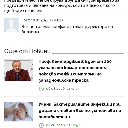
предварително. Не си струва друг да си губи времето за
подготовка и явяване на конкурс, който е ясно от кого
ще бъде спечелен.
Гост
10.01.2023 17:41:27
Все по-големи профани стават директори на
болници.
Още от Новини
Проф. Кантарджиев: Един от 200
ухапани от комар-преносител
показва тежки симптоми на
западнонилска треска
06.08.2026 | 14:37:27
Учени: Бактериалните инфекции при
децата стават все по-устойчиви на
антибиотици
06.08.2026 | 12:10:58