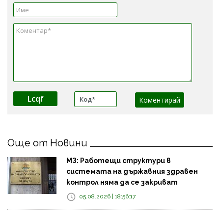
Lcqf
Още от Новини
МЗ: Работещи структури в
системата на държавния здравен
контрол няма да се закриват
05.08.2026 | 18:56:17