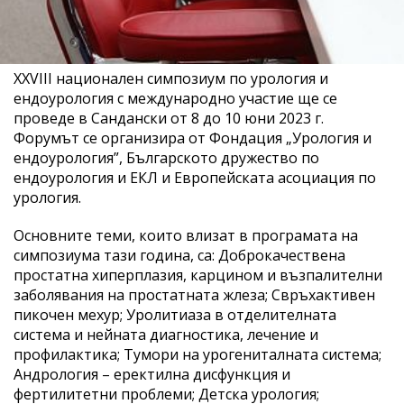
XXVIII национален симпозиум по урология и
ендоурология с международно участие ще се
проведе в Сандански от 8 до 10 юни 2023 г.
Форумът се организира от Фондация „Урология и
ендоурология”, Българското дружество по
ендоурология и ЕКЛ и Европейската асоциация по
урология.
Основните теми, които влизат в програмата на
симпозиума тази година, са: Доброкачествена
простатна хиперплазия, карцином и възпалителни
заболявания на простатната жлеза; Свръхактивен
пикочен мехур; Уролитиаза в отделителната
система и нейната диагностика, лечение и
профилактика; Тумори на урогениталната система;
Андрология – еректилна дисфункция и
фертилитетни проблеми; Детска урология;