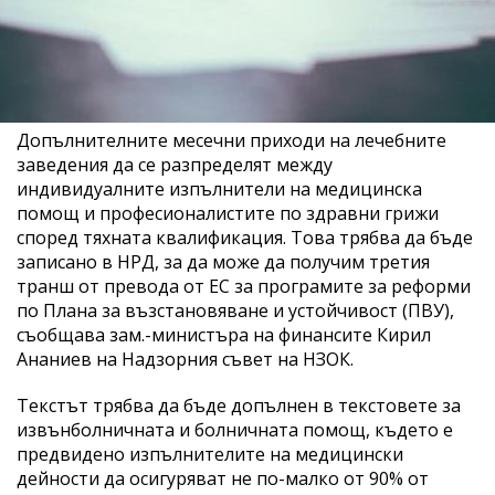
Допълнителните месечни приходи на лечебните
заведения да се разпределят между
индивидуалните изпълнители на медицинска
помощ и професионалистите по здравни грижи
според тяхната квалификация. Това трябва да бъде
записано в НРД, за да може да получим третия
транш от превода от ЕС за програмите за реформи
по Плана за възстановяване и устойчивост (ПВУ),
съобщава зам.-министъра на финансите Кирил
Ананиев на Надзорния съвет на НЗОК.
Текстът трябва да бъде допълнен в текстовете за
извънболничната и болничната помощ, където е
предвидено изпълнителите на медицински
дейности да осигуряват не по-малко от 90% от