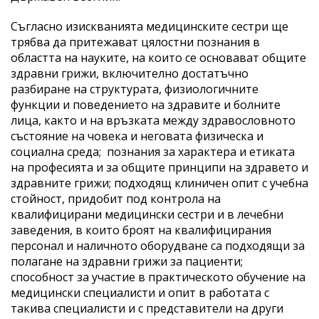
Съгласно изискванията медицинските сестри ще
трябва да притежават цялостни познания в
областта на науките, на които се основават общите
здравни грижи, включително достатъчно
разбиране на структурата, физиологичните
функции и поведението на здравите и болните
лица, както и на връзката между здравословното
състояние на човека и неговата физическа и
социална среда; познания за характера и етиката
на професията и за общите принципи на здравето и
здравните грижи; подходящ клиничен опит с учебна
стойност, придобит под контрола на
квалифицирани медицински сестри и в лечебни
заведения, в които броят на квалифицирания
персонал и наличното оборудване са подходящи за
полагане на здравни грижи за пациенти;
способност за участие в практическото обучение на
медицински специалисти и опит в работата с
такива специалисти и с представители на други