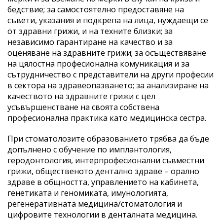
бедствие; за самостоятелно предоставяне на
съвети, указания и подкрепа на лица, нуждаещи се
от здравни грижи, и на техните близки; за
независимо гарантиране на качество и за
оценяване на здравните грижи; за осъществяване
на цялостна професионална комуникация и за
сътрудничество с представители на други професии
в сектора на здравеопазването; за анализиране на
качеството на здравните грижи с цел
усъвършенстване на своята собствена
професионална практика като медицинска сестра.
При стоматолозите образованието трябва да бъде
допълнено с обучение по имплантология,
геродонтология, интерпрофесионални съвместни
грижи, общественото дентално здраве – орално
здраве в общността, управлението на кабинета,
генетиката и геномиката, имунологията,
регенеративната медицина/стоматология и
цифровите технологии в денталната медицина.