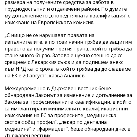
размера на получените средства за работа в
труднодостъпни и отдалечени райони. По думите
му допълнението „според тяхната квалификация“ е
изискване на Европейската комисия.
„С нищо не се нарушават правата на
изпълнителите, а по този начин трябва да защитим
правото да получим третия транш, който трябва да
стане много бързо. Затова е нужно спешно да се
срещнем с Лекарския съюз и да подпишем анекс
към НРД като срока, в който трябва да докладваме
на ЕК е 20 август“, казва Ананиев.
Междувременно в Държавен вестник беше
обнародван Законът за изменение и допълнение за
Закона за професионалните квалификации, в който
са имплантирани минималните квалификационни
изисквания на ЕС за професиите „медицинска
сестра с общ профил“, „лекар по дентална
медицина“ и „фармацевт“, беше обнародван днес в
Държавен вестник.