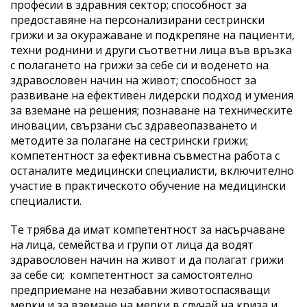
професии в здравния сектор; способност за
предоставяне на персонализирани сестрински
грижи и за окуражаване и подкрепяне на пациенти,
техни роднини и други съответни лица във връзка
с полагането на грижи за себе си и воденето на
здравословен начин на живот; способност за
развиване на ефективен лидерски подход и умения
за вземане на решения; познаване на техническите
иновации, свързани със здравеопазването и
методите за полагане на сестрински грижи;
компетентност за ефективна съвместна работа с
останалите медицински специалисти, включително
участие в практическото обучение на медицински
специалисти.
Те трябва да имат компетентност за насърчаване
на лица, семейства и групи от лица да водят
здравословен начин на живот и да полагат грижи
за себе си; компетентност за самостоятелно
предприемане на незабавни животоспасяващи
мерки и за вземане на мерки в случай на криза и