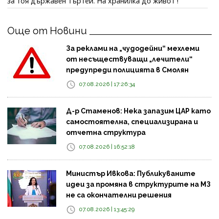
за тоя държавен търтей. На хранилка до живот !
Още от Новини
За реклами на „чудодейни“ мехлеми
от несъществуващи „лечители“
предупреди полицията в Смолян
07.08.2026 | 17:26:34
Д-р Стаменов: Нека запазим ЦАР като
самостоятелна, специализирана и
отчетна структура
07.08.2026 | 16:52:18
Министър Ивкова: Публикуваните
идеи за промяна в структурите на МЗ
не са окончателни решения
07.08.2026 | 13:45:29