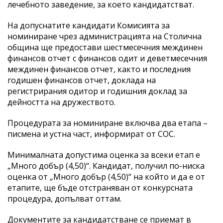
лечебното заведение, за което кандидатстват.
На допуснатите кандидати Комисията за
номиниране чрез администрацията на Столична
община ще предостави шестмесечния междинен
финансов отчет с финансов одит и деветмесечния
междинен финансов отчет, както и последния
годишен финансов отчет, доклада на
регистрирания одитор и годишния доклад за
дейността на дружеството.
Процедурата за номиниране включва два етапа –
писмена и устна част, информират от СОС.
Минималната допустима оценка за всеки етап е
„Много добър (4,50)“. Кандидат, получил по-ниска
оценка от „Много добър (4,50)“ на който и да е от
етапите, ще бъде отстраняван от конкурсната
процедура, допълват оттам.
Документите за кандидатстване се приемат в