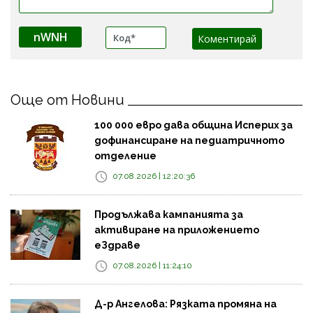
nWNH
Още от Новини
100 000 евро дава община Исперих за
дофинансиране на педиатричното
отделение
07.08.2026 | 12:20:36
Продължава кампанията за
активиране на приложението
еЗдраве
07.08.2026 | 11:24:10
Д-р Ангелова: Рязката промяна на