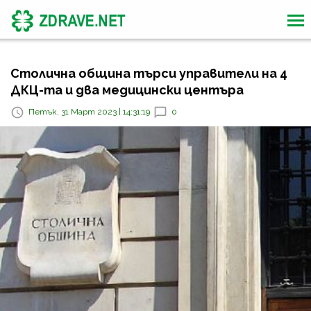
Столична община търси управители на 4
ДКЦ-та и два медицински центъра
Петък, 31 Март 2023 | 14:31:19
0