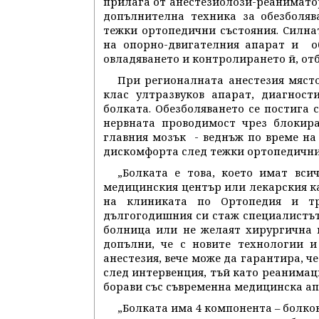
прилага от анестезиолози-реаниматор
допълнителна техника за обезболяв
тежки ортопедични състояния. Силна
на опорно-двигателния апарат и о
овладяването и контролирането й, отб
При регионалната анестезия място
клас ултразвуков апарат, диагност
болката. Обезболяването се постига 
нервната проводимост чрез блокир
главния мозък - веднъж по време на 
дискомфорта след тежки ортопедични
„Болката е това, което имат вси
медицинския център или лекарския к
на клиниката по Ортопедия и тр
дългогодишния си стаж специалистът
болница или не желаят хирургична 
допълни, че с новите технологии и
анестезия, вече може да гарантира, ч
след интервенция, тъй като реанимаци
борави със съвременна медицинска ап
„Болката има 4 компонента – болко