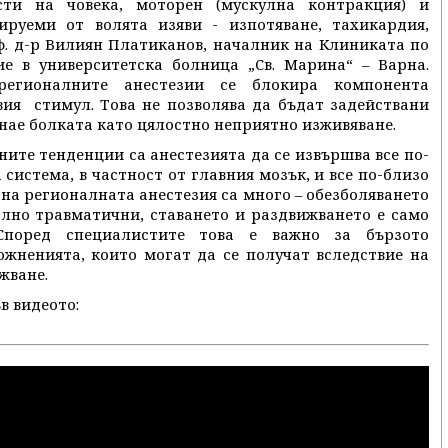
сти на човека, моторен (мускулна контракция) и
руеми от волята изяви - изпотяване, тахикардия,
оф. д-р Вилиян Платиканов, началник на Клиниката по
ие в университетска болница „Св. Марина“ – Варна.
регионалните анестезии се блокира компонента
вия стимул. Това не позволява да бъдат задействани
знае болката като цялостно неприятно изживяване.
ите тенденции са анестезията да се извършва все по-
истема, в частност от главния мозък, и все по-близо
на регионалната анестезия са много – обезболяването
лно травматични, ставането и раздвижването е само
Според специалистите това е важно за бързото
ложненията, които могат да се получат вследствие на
жване.
в видеото: