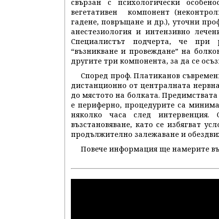
свързан с психологически особено
вегетативен компонент (неконтроли
гадене, повръщане и др.), уточни пр
анестезиология и интензивно лечен
Специалистът подчерта, че при 
“възникване и провеждане” на болко
другите три компонента, за да се осъ
Според проф. Платиканов съвременн
дистанционно от централната нервна с
до мястото на болката. Предимствата 
е периферно, процедурите са минима
няколко часа след интервенция. 
възстановяване, като се избягват ус
продължително залежаване и обездви
Повече информация ще намерите въ