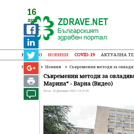
16
дек
НАЧАЛО
НОВИНИ
COVID-19
АКТУАЛНА Т
»
»
Начало
Новини
Съвременни методи за овладяв
Съвременни методи за овладява
Марина“ - Варна (Видео)
Петък, 16 Декември 2022 | 13:37:00