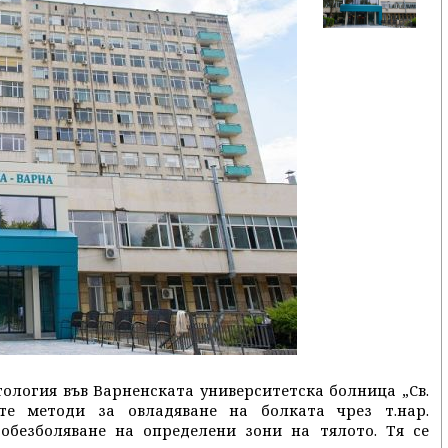
ология във Варненската университетска болница „Св.
е методи за овладяване на болката чрез т.нар.
 обезболяване на определени зони на тялото. Тя се