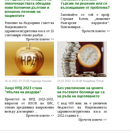
онколекарствата обещава
търсим ли решение или се
нови болнични дългове и
възхищаваме от проблема?
влошено лечение на
Запознайте се: той е проф.
пациентите
Страхил Вачев, „знаменит
Решение на Надзорния съвет на
български кардиолог“.
Националната
Пенсионирал ...
здравноосигурителна каса от 25
Прочети повече >>
септември отново разбун ...
Прочети повече >>
24.11.2022 15:15:08 Надежда Ненова
15.02.2022 13:19:48 Владимир Попов
Защо НРД 2023 стана
Без увеличение на цените
"ябълка на раздора"
на пътеките болници ще са
на ръба на оцеляването
Проектът за НРД 2023-2025,
изпратен от НЗОК на БЛС,
С над 600 млн. лв. е увеличен
отново предизвика напрежение
бюджетът на Националната
между договорнит ...
здравноосигурителна каса за
Прочети повече >>
2022 година в ...
Прочети повече >>