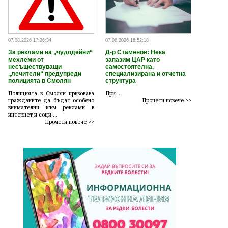
07.08.2026 17:26:34
07.08.2026 16:52:18
За реклами на „чудодейни“
Д-р Стаменов: Нека
мехлеми от
запазим ЦАР като
несъществуващи
самостоятелна,
„лечители“ предупреди
специализирана и отчетна
полицията в Смолян
структура
Полицията в Смолян призовава
При ...
гражданите да бъдат особено
Прочети повече >>
внимателни към реклами в
интернет и соци ...
Прочети повече >>