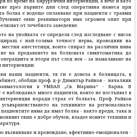
и по време на хирургични интервенции, а вече и като
ане през първите дни след оперативна намеса при
та болка е водещо оплакване при пациенти с травми
бученият екип реаниматори има огромен опит при
елязват от лечебното заведение.
то на упойката се определя след изследване с висок
ициращ с най-голяма точност нерва, проводник на
с местни анестетици, които спират на различни нива
ане на предаването на болковата симптоматика до
операцията и втори път след нея – за намаляване на
 интервенции.
чки наши пациенти, тя ги е довела в болницата, в
абинет, обобщи проф. д-р Димитър Райков - началник
авматология в УМБАЛ „Св. Марина“ - Варна. В
 е наблюдавал много пациенти, които не постъпват в
интервенция поради страх от болката. Проф. Райков
 усъвършенстването на техниките на регионалната
е пациентите няма да имат болка - както преди, така и
онният екип е добре обучен, владее новите техники и
аратура.
во възникване и провеждане, афективно-емоционален -