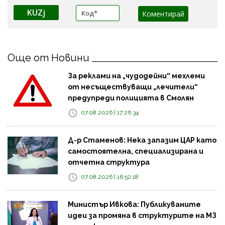
KUZj
Още от Новини
За реклами на „чудодейни“ мехлеми
от несъществуващи „лечители“
предупреди полицията в Смолян
07.08.2026 | 17:26:34
Д-р Стаменов: Нека запазим ЦАР като
самостоятелна, специализирана и
отчетна структура
07.08.2026 | 16:52:18
Министър Ивкова: Публикуваните
идеи за промяна в структурите на МЗ