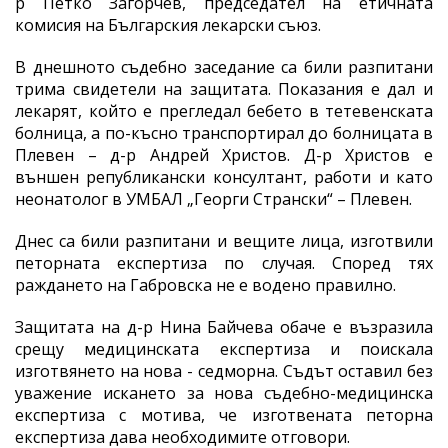
р Петко Загорчев, председател на етичната
комисия на Българския лекарски съюз.
В днешното съдебно заседание са били разпитани
трима свидетели на защитата. Показания е дал и
лекарят, който е прегледал бебето в тетевенската
болница, а по-късно транспортирал до болницата в
Плевен – д-р Андрей Христов. Д-р Христов е
външен републикански консултант, работи и като
неонатолог в УМБАЛ „Георги Странски“ – Плевен.
Днес са били разпитани и вещите лица, изготвили
петорната експертиза по случая. Според тях
раждането на Габровска не е водено правилно.
Защитата на д-р Нина Байчева обаче е възразила
срещу медицинската експертиза и поискала
изготвянето на нова - седморна. Съдът оставил без
уважение искането за нова съдебно-медицинска
експертиза с мотива, че изготвената петорна
експертиза дава необходимите отговори.