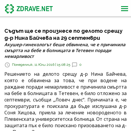
Съдът ще се произнесе по делото срещу
д-р Нина Байчева на 29 септември
Акушер-гинекологът беше обвинена, че е причинила
смъртта на бебе в болницата в Тетевен поради
немарливост
Понеделник, 11 Юли 2016 | 15:08:25
0
Решението на делото срещу д-р Нина Байчева,
която е обвинена за това, че при водене на
раждане поради немарливост е причинила смъртта
на бебе в болницата в Тетевен, е било отложено за
септември, съобщи „Ловеч днес“. Причината е, че
прокуратурата е поискала да бъде изслушана д-р
Соня Хицова, приела за лечение новороденото в
Плевенската университетска болница. От страна на
защитата пък е било поискано призоваването на д-