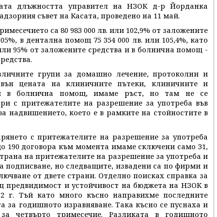
щата длъжността управител на НЗОК д-р Йорданка
адзорния съвет на Касата, проведено на 11 май.
имесечието са 80 983 000 лв. или 102,9% от заложените
105%, в дентална помощ 75 354 000 лв. или 105,4%, като
 или 95% от заложените средства и в болнична помощ -
средства.
зличните групи за домашно лечение, протоколни и
звън цената на клиничните пътеки, клиничните и
и в болнична помощ, имаме ръст, но там не се
ори с притежателите на разрешение за употреба във
ва надвишението, което е в рамките на стойностите в
арянето с притежателите на разрешение за употреба
що 190 договора към момента имаме сключени само 31,
 страна на притежателите на разрешение за употреба и
а подписване, но следващите, извадени са по фирми и
ключване от двете страни. Отделно поисках справка за
щ предвидимост и устойчивост на бюджета на НЗОК в
22 г. Тъй като много късно направихме последните
а за годишното изравняване. Така късно се пуснаха и
за четвърто тримесечие. Разликата в годишното