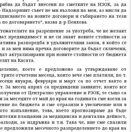
 трябва да бъдат внесени по сметките на НЗОК, за да
 Надзорният съвет не ми възложи на мен, аз мисля да
дписването на новите договори и събирането на тези
а по договарянето“, казва д-р Пенкова.
тежателите на разрешение за употреба, че не желаят
ат предвидимост и не си знаят новите стойности за
ативна разпоредба в удължителния закон, в който се
г. и за мен няма пречка договорите да бъдат сключени,
ъдат актуализирани при новите стойности от бюджета
елят на Касата.
деление, което е предложено за утвърждаване от
 трите отчетени месеца, които вече сме платили, по т.
месеци януари, февруари и март са по отчет както в
т. За месец април са предвидени заявките, които все
 получени от Централно управление и РЗОК, те също са
и за месеците от май до края на годината сме взели за
ение по бюджета и сме отразили в увеличение или в
ото изпълнение, това, което прогнозираме да бъде
рителни плащания за медицинска и дентална дейност,
зходи, за издръжка и т.н. Така че, ние сме спазили
сме предложили месечното разпределението до края на