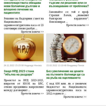
онколекарствата обещава
търсим ли решение или се
нови болнични дългове и
възхищаваме от проблема?
влошено лечение на
Запознайте се: той е проф.
пациентите
Страхил Вачев, „знаменит
Решение на Надзорния съвет на
български кардиолог“.
Националната
Пенсионирал ...
здравноосигурителна каса от 25
Прочети повече >>
септември отново разбун ...
Прочети повече >>
24.11.2022 15:15:08 Надежда Ненова
15.02.2022 13:19:48 Владимир Попов
Защо НРД 2023 стана
Без увеличение на цените
"ябълка на раздора"
на пътеките болници ще са
на ръба на оцеляването
Проектът за НРД 2023-2025,
изпратен от НЗОК на БЛС,
С над 600 млн. лв. е увеличен
отново предизвика напрежение
бюджетът на Националната
между договорнит ...
здравноосигурителна каса за
Прочети повече >>
2022 година в ...
Прочети повече >>