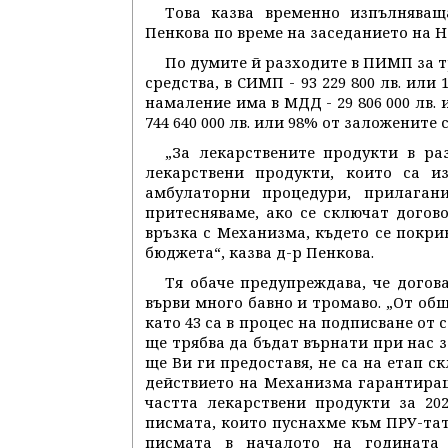
Това казва временно изпълнява
Пенкова по време на заседанието на Н
По думите й разходите в ПИМП за тр
средства, в СИМП - 93 229 800 лв. или 
намаление има в МДД - 29 806 000 лв.
744 640 000 лв. или 98% от заложените 
„За лекарствените продукти в ра
лекарствени продукти, които са и
амбулаторни процедури, прилаган
притесняваме, ако се сключат догов
връзка с Механизма, където се покри
бюджета“, казва д-р Пенкова.
Тя обаче предупреждава, че догов
върви много бавно и тромаво. „От об
като 43 са в процес на подписване от
ще трябва да бъдат върнати при нас з
ще Ви ги предоставя, не са на етап с
действието на Механизма гарантира
частта лекарствени продукти за 20
писмата, които пуснахме към ПРУ-тат
писмата в началото на годината 