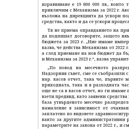
изравняване е 19 800 000 лв., които
приключим с Механизма за 2022 г. Ако
възложа на дирекцията да ускори по
средства, както и да се ускори процес
Тя не приема оправданието на при
да подпишат договорите, защото ням
бюджета за 2023 г. „Ние имаме импер
казва, че действа Механизма от 2022 
а след приемане на нов бюджет да б
и Механизма за 2023 г.“, казва управит
„По повод на месечното разпре
Надзорния съвет, сме се съобразили с
нар. касов отчет, така че, първите 
приходната, така и в разходната час
още не са в касов отчет, но ги имаме
взети предвид, като заявени средства 
база утвърденото месечно разпредел
намаление в зависимост от очакван
заплатено по видовете здравноосигу
както за другите административни ра
параметрите на закона от 2022 г., и 