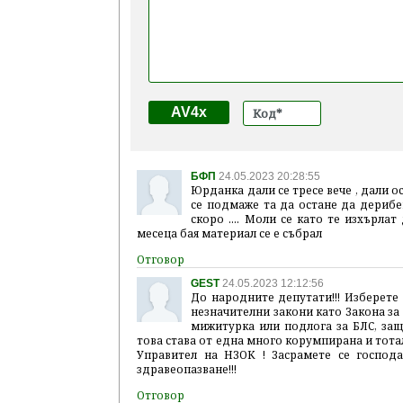
AV4x
БФП
24.05.2023 20:28:55
Юрданка дали се тресе вече , дали о
се подмаже та да остане да дерибе
скоро .... Моли се като те изхърлат
месеца бая материал се е събрал
GEST
24.05.2023 12:12:56
До народните депутати!!! Изберете 
незначителни закони като Закона за 
мижитурка или подлога за БЛС, за
това става от една много корумпирана и тота
Управител на НЗОК ! Засрамете се господ
здравеопазване!!!