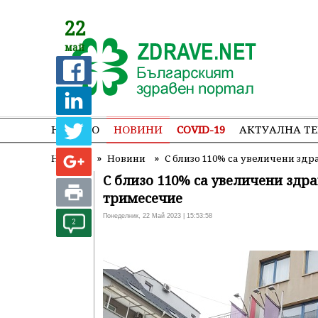
22
май
НАЧАЛО
НОВИНИ
COVID-19
АКТУАЛНА Т
»
»
Начало
Новини
С близо 110% са увеличени зд
С близо 110% са увеличени здр
тримесечие
Понеделник, 22 Май 2023 | 15:53:58
2