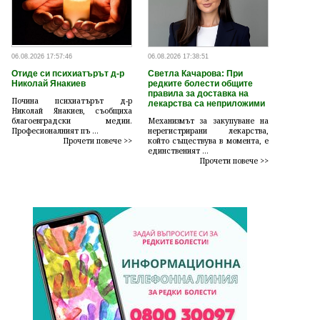
06.08.2026 17:57:46
06.08.2026 17:38:51
Отиде си психиатърът д-р
Светла Качарова: При
Николай Янакиев
редките болести общите
правила за доставка на
Почина психиатърът д-р
лекарства са неприложими
Николай Янакиев, съобщиха
благоевградски медии.
Механизмът за закупуване на
Професионалният пъ ...
нерегистрирани лекарства,
Прочети повече >>
който съществува в момента, е
единственият ...
Прочети повече >>