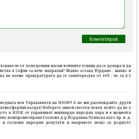
съзнава че от понеделник насам всичките усилия да се докара и да
йства в София са вече напразни? Малко остава Юрдано , малко и
 да не вземе пракуратурата да се заинтересува от теб , че за 4-5
веднага нов Упрааавител на НЗОК!!! А не ми разглеждайте други
атмосферния въздух! Изберете някой свестен човек, който да не е
щото в НЗОК се управляват милиарди народна пара и в момента
лно компрометирана Госпожа д-р Йорданка Пенкова като вр. и. д.
а и госпожи народни депутати и направете нещо за родното