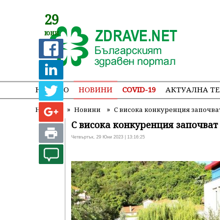
29
юни
НАЧАЛО
НОВИНИ
COVID-19
АКТУАЛНА Т
»
»
Начало
Новини
С висока конкуренция започва
С висока конкуренция започват
Четвъртък, 29 Юни 2023 | 13:16:25