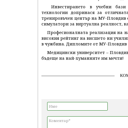
Инвестирането в учебни бази 
технологии допринася за отличнат
тренировъчен център на МУ-Пловдив е
симулатори за виртуална реалност, ка
Професионалната реали­зация на н
високия рейтинг на висшето ни училищ
в чужбина. Дипломите от МУ-Пловдив с
Медицински университет – Пловдив
бъдеще на най-хуманните им мечти!
КО