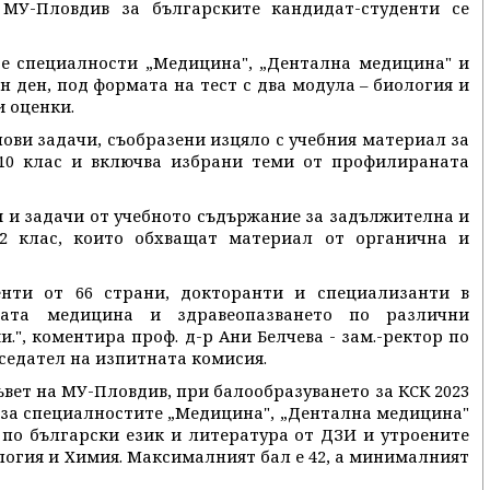
МУ-Пловдив за българските кандидат-студенти се
е специалности „Медицина", „Дентална медицина" и
 ден, под формата на тест с два модула – биология и
и оценки.
ови задачи, съобразени изцяло с учебния материал за
 10 клас и включва избрани теми от профилираната
 и задачи от учебното съдържание за задължителна и
2 клас, които обхващат материал от органична и
енти от 66 страни, докторанти и специализанти в
ната медицина и здравеопазването по различни
", коментира проф. д-р Ани Белчева - зам.-ректор по
седател на изпитната комисия.
вет на МУ-Пловдив, при балообразуването за КСК 2023
: за специалностите „Медицина", „Дентална медицина"
 по български език и литература от ДЗИ и утроените
логия и Химия. Максималният бал е 42, а минималният