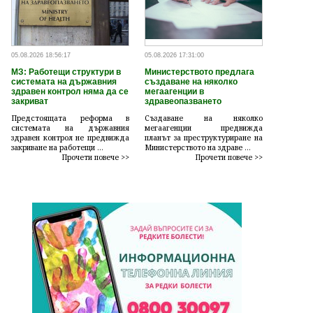
05.08.2026 18:56:17
05.08.2026 17:31:00
МЗ: Работещи структури в
Министерството предлага
системата на държавния
създаване на няколко
здравен контрол няма да се
мегаагенции в
закриват
здравеопазването
Предстоящата реформа в
Създаване на няколко
системата на държавния
мегаагенции предвижда
здравен контрол не предвижда
планът за преструктуриране на
закриване на работещи ...
Министерството на здраве ...
Прочети повече >>
Прочети повече >>