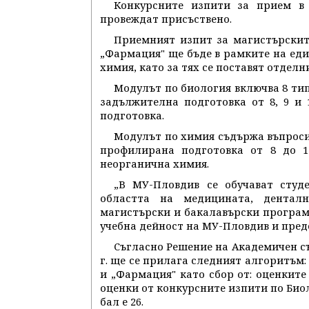
Конкурсните изпити за прием в 
провеждат присъствено.
Приемният изпит за магистърскит
„Фармация" ще бъде в рамките на един
химия, като за тях се поставят отделн
Модулът по биология включва 8 тип
задължителна подготовка от 8, 9 и
подготовка.
Модулът по химия съдържа въпроси
профилирана подготовка от 8 до 1
неорганична химия.
„В МУ-Пловдив се обучават студ
областта на медицината, дентал
магистърски и бакалавърски програми.
учебна дейност на МУ-Пловдив и пред
Съгласно Решение на Академичен съ
г. ще се прилага следният алгоритъм
и „Фармация" като сбор от: оценките
оценки от конкурсните изпити по Био
бал е 26.