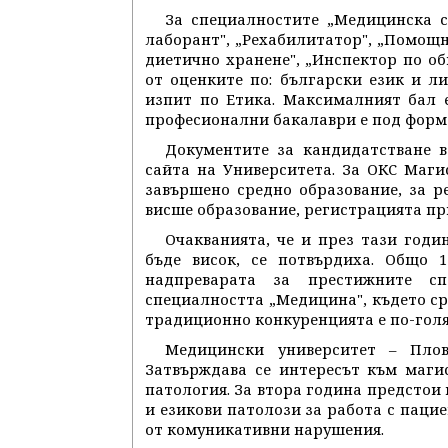
За специалностите „Медицинска се
лаборант", „Рехабилитатор", „Помощ
диетично хранене", „Инспектор по об
от оценките по: български език и л
изпит по Етика. Максималният бал 
професионални бакалаври е под форма
Документите за кандидатстване в
сайта на Университета. За ОКС Маги
завършено средно образование, за р
висше образование, регистрацията при
Очакванията, че и през тази год
бъде висок, се потвърдиха. Общо 
надпреварата за престижните сп
специалността „Медицина", където ср
традиционно конкуренцията е по-гол
Медицински университет – Плов
Затвърждава се интересът към маги
патология. За втора година предстои
и езикови патолози за работа с паци
от комуникативни нарушения.