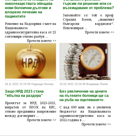
онколекарствата обещава
търсим ли решение или се
нови болнични дългове и
възхищаваме от проблема?
влошено лечение на
Запознайте се: той е проф.
пациентите
Страхил Вачев, „знаменит
Решение на Надзорния съвет на
български кардиолог“.
Националната
Пенсионирал ...
здравноосигурителна каса от 25
Прочети повече >>
септември отново разбун ...
Прочети повече >>
24.11.2022 15:15:08 Надежда Ненова
15.02.2022 13:19:48 Владимир Попов
Защо НРД 2023 стана
Без увеличение на цените
"ябълка на раздора"
на пътеките болници ще са
на ръба на оцеляването
Проектът за НРД 2023-2025,
изпратен от НЗОК на БЛС,
С над 600 млн. лв. е увеличен
отново предизвика напрежение
бюджетът на Националната
между договорнит ...
здравноосигурителна каса за
Прочети повече >>
2022 година в ...
Прочети повече >>