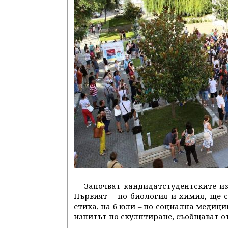
Започват кандидатстудентските из
Първият – по биология и химия, ще с
етика, на 6 юли – по социална медици
изпитът по скулптиране, съобщават от