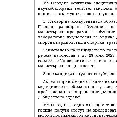
МУ-Пловдив осигурява специфичн
научнобазирани тестове, закупени 
пациенти с комуникативни нарушения
В отговор на конкурентната образ
Пловдив разширява обучението по
магистърски програми за обучение 
лабораторна имунология за медико-
спортна кардиология и спортна трав
Записването на кандидати по посл
речева патология е до 28 юли 2023
гордее, че Университетът е пионер в
магистърски специалности.
Защо кандидат-студентите убедено
Акредитиран с една от най-високи
медицинското образование у нас, 
професионално направление „Медици
„Обществено здраве".
МУ-Пловдив е едно от седемте вис
година получи статут на изследоват
високи постижения от научноизследов