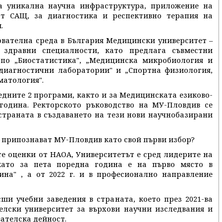
а уникална научна инфраструктура, приложение на
от САЩ, за диагностика и респективно терапия на
.
ователна среда в България Медицински университет –
 здравни специалности, като предлага съвместни
по „Биостатистика", „Медицинска микробиология и
диагностични лаборатории" и „Спортна физиология,
матология".
едните 2 програми, както и за Медицинската езиково-
 година. Ректорското ръководство на МУ-Пловдив се
 страната в създаването на тези нови научнобазирани
 припознават МУ-Пловдив като свой първи избор?
те оценки от НАОА, Университетът е сред лидерите на
като за пета поредна година е на първо място в
на" , а от 2022 г. и в професионално направление
ши учебни заведения в страната, което през 2021-ва
елски университет за върхови научни изследвания и
ателска дейност.