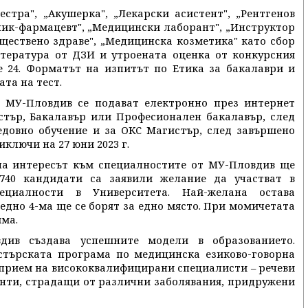
стра", „Акушерка", „Лекарски асистент", „Рентгенов
ник-фармацевт", „Медицински лаборант", „Инструктор
ществено здраве", „Медицинска козметика" като сбор
итература от ДЗИ и утроената оценка от конкурсния
е 24. Форматът на изпитът по Етика за бакалаври и
та на тест.
 МУ-Пловдив се подават електронно през интернет
стър, Бакалавър или Професионален бакалавър, след
едовно обучение и за ОКС Магистър, след завършено
ключи на 27 юни 2023 г.
ина интересът към специалностите от МУ-Пловдив ще
1740 кандидати са заявили желание да участват в
ециалности в Университета. Най-желана остава
едно 4-ма ще се борят за едно място. При момичетата
яма.
див създава успешните модели в образованието.
стърската програма по медицинска езиково-говорна
 прием на висококвалифицирани специалисти – речеви
енти, страдащи от различни заболявания, придружени