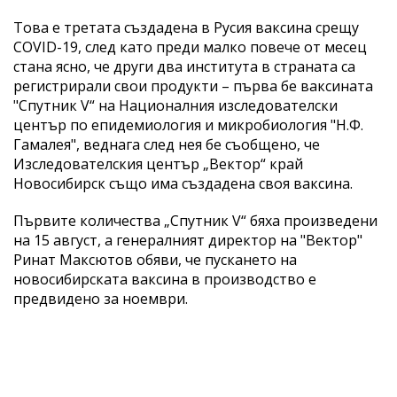
Това е третата създадена в Русия ваксина срещу
COVID-19, след като преди малко повече от месец
стана ясно, че други два института в страната са
регистрирали свои продукти – първа бе ваксината
"Спутник V“ на Националния изследователски
център по епидемиология и микробиология "Н.Ф.
Гамалея", веднага след нея бе съобщено, че
Изследователския център „Вектор“ край
Новосибирск също има създадена своя ваксина.
Първите количества „Спутник V“ бяха произведени
на 15 август, а генералният директор на "Вектор"
Ринат Максютов обяви, че пускането на
новосибирската ваксина в производство е
предвидено за ноември.