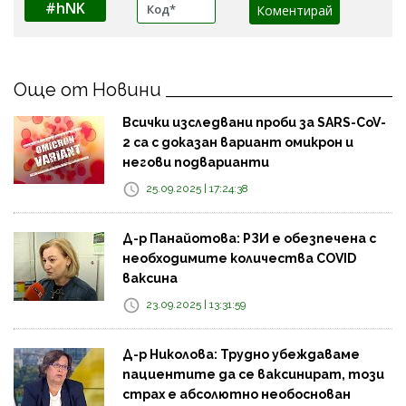
#hNK
Още от Новини
Всички изследвани проби за SARS-CoV-
2 са с доказан вариант омикрон и
негови подварианти
25.09.2025 | 17:24:38
Д-р Панайотова: РЗИ е обезпечена с
необходимите количества COVID
ваксина
23.09.2025 | 13:31:59
Д-р Николова: Трудно убеждаваме
пациентите да се ваксинират, този
страх е абсолютно необоснован