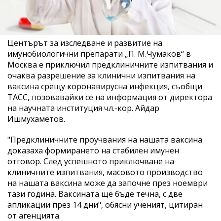
Центърът за изследване и развитие на
имунобиологични препарати „П. М.Чумаков“ в
Москва е приключил предклиничните изпитвания и
очаква разрешение за клинични изпитвания на
ваксина срещу коронавирусна инфекция, съобщи
ТАСС, позовавайки се на информация от директора
на научната институция чл.-кор. Айдар
Ишмухаметов.
"Предклиничните проучвания на нашата ваксина
доказаха формирането на стабилен имунен
отговор. След успешното приключване на
клиничните изпитвания, масовото производство
на нашата ваксина може да започне през ноември
тази година. Ваксината ще бъде течна, с две
апликации през 14 дни", обясни ученият, цитиран
от агенцията.