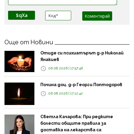
$qXa
Още от Новини
Отиде си психиатърът д-р Николай
Янакиев
06.08.2026 | 17:57:46
Почина доц. д-р Георги Поптодоров
06.08.2026 | 17:12:42
Светла Качарова: При редките
болести общите правила за
доставка на лекарства са