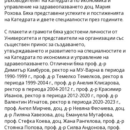
ръководителят на Катедрата по икономика и
управление на здравеопазването доц. Мария
Рохова. Бяха представени успехите и постиженията
на Катедрата и двете специалности през годините.
С плакети и грамоти бяха удостоени личности от
Университета и представители на организации със
съществен принос за създаването,
утвърждаването и развитието на специалностите и
на Катедрата по икономика и управление на
здравеопазването. Отличени бяха проф. д-р
Димитър Камбуров, ректор на МУ-Варна в периода
1990-1999 г., проф. д-р Темелко Темелков, ректор в
периода 1999-2004 г., проф. д-р Анелия Клисарова,
ректор в периода 2004-2012 г., проф. д-р Красимир
Иванов, ректор в периода 2012-2020 г., проф. д-р
Валентин Игнатов, ректор в периода 2020-2023 г.,
проф. Ангел Мирчев, доц. д-р Невяна Фесчиева, доц.
д-р Лиляна Хавезова, доц. Емануела Мутафова,
проф. Стефка Коева, доц. Жана Рангелова, проф. д-р
Стоянка Попова, проф. д-р Силва Андонова, проф.