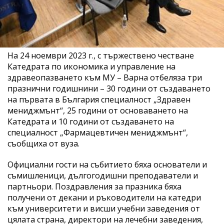
На 24 ноември 2023 г., с тържествено честване
Катедрата по икономика и управление на
здравеопазването към МУ – Варна отбеляза три
празнични годишнини – 30 години от създаването
на първата в България специалност „Здравен
мениджмънт“, 25 години от основаването на
Катедрата и 10 години от създаването на
специалност „Фармацевтичен мениджмънт“,
съобщиха от вуза.
Официални гости на събитието бяха основатели и
съмишленици, дългогодишни преподаватели и
партньори. Поздравления за празника бяха
получени от декани и ръководители на катедри
към университети и висши учебни заведения от
цялата страна, директори на лечебни заведения,