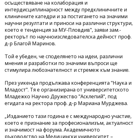
осъществяване на колаборация и
интердисциплинарност между предклиничните и
клиничните катедри и за постигането на значими
научни резултати и приноси на различни структури,
което е тенденция за МУ-Пловдив", заяви зам.-
ректорът по научноизследователска дейност проф.
д-р Благой Маринов.
Той е убеден, че споделянето на идеи, различни
мнения и разработки по значими въпроси ще
стимулира любознателност и стремеж към знание.
През уикенда продължава конференцията "Наука и
Младост". Тя е организирана от университетското
Младежко Научно Дружество "Асклепий", под
егидата на ректора проф. д-р Мариана Мурджева.
„Изданието тази година е с международно участие,
което е признание за професионализъм, актуалност
и значимост на форума. Академичното
ръководство на Медицински университет –