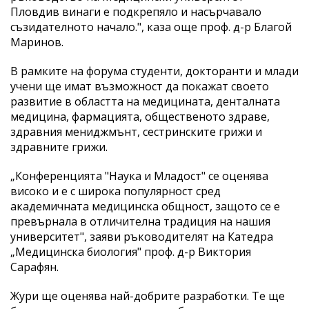
Пловдив винаги е подкрепяло и насърчавало
съзидателното начало.", каза още проф. д-р Благой
Маринов.
В рамките на форума студенти, докторанти и млади
учени ще имат възможност да покажат своето
развитие в областта на медицината, денталната
медицина, фармацията, общественото здраве,
здравния мениджмънт, сестринските грижи и
здравните грижи.
„Конференцията "Наука и Младост" се оценява
високо и е с широка популярност сред
академичната медицинска общност, защото се е
превърнала в отличителна традиция на нашия
университет", заяви ръководителят на Катедра
„Медицинска биология" проф. д-р Виктория
Сарафян.
Жури ще оценява най-добрите разработки. Те ще