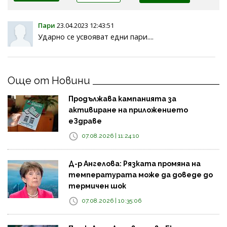
Пари
23.04.2023 12:43:51
Ударно се усвояват едни пари....
Още от Новини
Продължава кампанията за
активиране на приложението
еЗдраве
07.08.2026 | 11:24:10
Д-р Ангелова: Рязката промяна на
температурата може да доведе до
термичен шок
07.08.2026 | 10:35:06