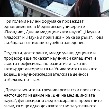
Три големи научни форума се провеждат
едновременно в Медицински университет
-Пловдив: „Дни на медицинската наука“, „Наука и
младост“ и „Наука и практика – ръка за ръка“. Това
съобщават от висшето учебно заведение.
Студенти, докторанти, млади учени, доценти и
професори ще покажат научния си капацитет и
своето професионално развитие и така ще
затвърдят авторитета на Университета ни като
водещ в научноизследователската дейност,
отбелязват от там.
„Представените вътреуниверситетски проекти в
настоящото издание на „Дни на медицинската
наука", финансирани след класиране в проектните
сесии, са още едно доказателство за успешното