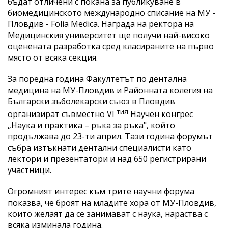
бъдат отличени с покана за публикуване в
биомедицинското международно списание на МУ -
Пловдив - Folia Medica. Награда на ректора на
Медицинския университет ще получи най-високо
оценената разработка сред класираните на първо
място от всяка секция.
За поредна година Факултетът по дентална
медицина на МУ-Пловдив и Районната колегия на
Български зъболекарски съюз в Пловдив
-
тия
организират съвместно VI
Научен конгрес
„Наука и практика – ръка за ръка", който
продължава до 23-ти април. Тази година форумът
събра изтъкнати дентални специалисти като
лектори и презентатори и над 650 регистрирани
участници.
Огромният интерес към трите научни форума
показва, че броят на младите хора от МУ-Пловдив,
които желаят да се занимават с наука, нараства с
всяка изминала година.