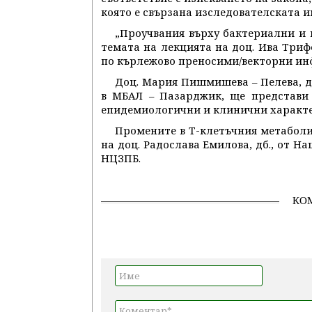
която е свързана изследователската и
„Проучвания върху бактериални и 
темата на лекцията на доц. Ива Три
по кърлежово преносими/векторни ин
Доц. Мария Пишмишева – Пелева, д
в МБАЛ – Пазарджик, ще представи 
епидемиологични и клинични характе
Промените в Т-клетъчния метаболи
на доц. Радослава Емилова, дб., от 
НЦЗПБ.
КО