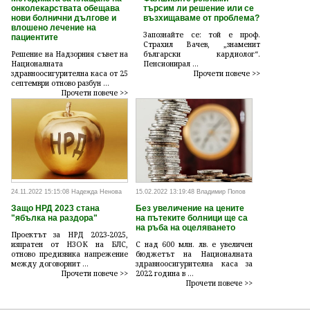
онколекарствата обещава
търсим ли решение или се
нови болнични дългове и
възхищаваме от проблема?
влошено лечение на
Запознайте се: той е проф.
пациентите
Страхил Вачев, „знаменит
Решение на Надзорния съвет на
български кардиолог“.
Националната
Пенсионирал ...
здравноосигурителна каса от 25
Прочети повече >>
септември отново разбун ...
Прочети повече >>
24.11.2022 15:15:08 Надежда Ненова
15.02.2022 13:19:48 Владимир Попов
Защо НРД 2023 стана
Без увеличение на цените
"ябълка на раздора"
на пътеките болници ще са
на ръба на оцеляването
Проектът за НРД 2023-2025,
изпратен от НЗОК на БЛС,
С над 600 млн. лв. е увеличен
отново предизвика напрежение
бюджетът на Националната
между договорнит ...
здравноосигурителна каса за
Прочети повече >>
2022 година в ...
Прочети повече >>