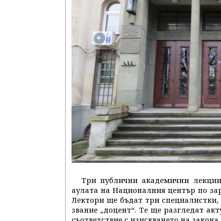
Три публични академични лекции 
аулата на Националния център по зар
Лектори ще бъдат три специалистки,
звание „доцент“. Те ще разгледат акт
съответствие с изискването на закона