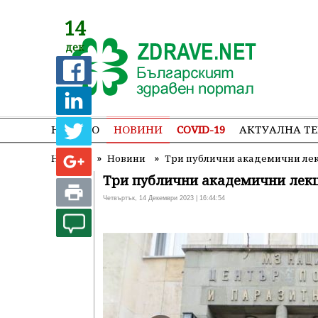
14
дек
НАЧАЛО
НОВИНИ
COVID-19
АКТУАЛНА Т
»
»
Начало
Новини
Три публични академични лек
Три публични академични лекц
Четвъртък, 14 Декември 2023 | 16:44:54