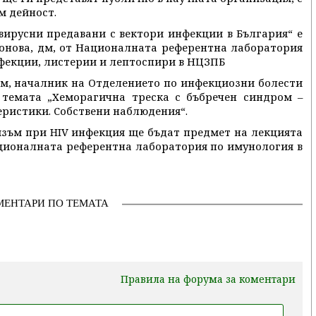
м дейност.
вирусни предавани с вектори инфекции в България“ е
фонова, дм, от Националната референтна лаборатория
фекции, листерии и лептоспири в НЦЗПБ
м, началник на Отделението по инфекциозни болести
темата „Хеморагична треска с бъбречен синдром –
ристики. Собствени наблюдения“.
зъм при HIV инфекция ще бъдат предмет на лекцията
Националната референтна лаборатория по имунология в
МЕНТАРИ ПО ТЕМАТА
Правила на форума за коментари