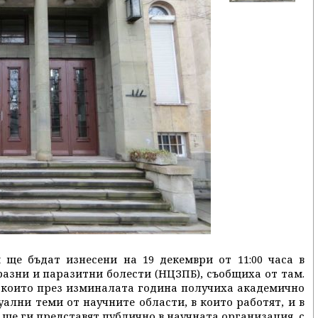
ще бъдат изнесени на 19 декември от 11:00 часа в
азни и паразитни болести (НЦЗПБ), съобщиха от там.
 които през изминалата година получиха академично
уални теми от научните области, в които работят, и в
, ще ги представят публично в научната организация, с