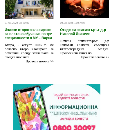
07.08.2026 08:20:57
06.08.2026 17:57:46
Излезе второто класиране
Отиде си психиатърът д-р
за платено обучение по три
Николай Янакиев
специалности в МУ – Варна
Почина психиатърът д-р
Вчера, 6 август 2026 г., бе
Николай Янакиев, съобщиха
обявено второ класиране за
благоевградски медии.
обучение срещу заплащане за
Професионалният пъ ...
специалностите ...
Прочети повече >>
Прочети повече >>