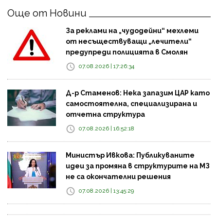
Още от Новини
За реклами на „чудодейни“ мехлеми
от несъществуващи „лечители“
предупреди полицията в Смолян
07.08.2026 | 17:26:34
Д-р Стаменов: Нека запазим ЦАР като
самостоятелна, специализирана и
отчетна структура
07.08.2026 | 16:52:18
Министър Ивкова: Публикуваните
идеи за промяна в структурите на МЗ
не са окончателни решения
07.08.2026 | 13:45:29