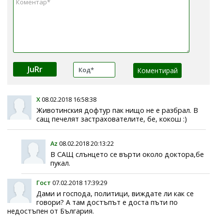
JuRr
Х
08.02.2018 16:58:38
Животинския дофтур пак нищо не е разбрал. В
сащ печелят застрахователите, бе, кокош :)
Az
08.02.2018 20:13:22
В САЩ слънцето се върти около доктора,бе
пукал.
Гост
07.02.2018 17:39:29
Дами и господа, политици, виждате ли как се
говори? А там достъпът е доста пъти по
недостъпен от България.