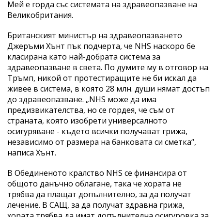
Мей е горда със системата на здравеопазване на
Великобритания.
Британският министър на здравеопазването
Джеръми Хънт пък подчерта, че NHS наскоро бе
класирана като най-добрата система за
здравеопазване в света. По думите му в отговор на
Тръмп, никой от протестиращите не би искал да
живее в система, в която 28 млн. души нямат достъп
до здравеопазване. „NHS може да има
предизвикателства, но се гордея, че съм от
страната, която изобрети универсалното
осигуряване - където всички получават грижа,
независимо от размера на банковата си сметка“,
написа Хънт.
В Обединеното кралство NHS се финансира от
общото данъчно облагане, така че хората не
трябва да плащат допълнително, за да получат
лечение. В САЩ, за да получат здравна грижа,
хората трябва да имат допълнителна осигуровка за