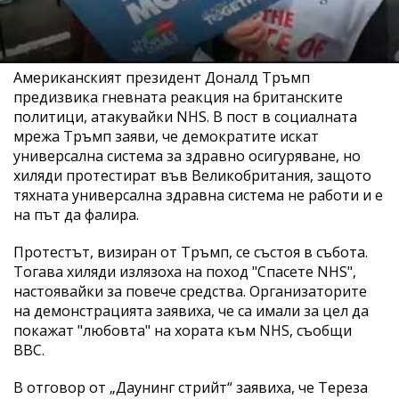
Американският президент Доналд Тръмп
предизвика гневната реакция на британските
политици, атакувайки NHS. В пост в социалната
мрежа Тръмп заяви, че демократите искат
универсална система за здравно осигуряване, но
хиляди протестират във Великобритания, защото
тяхната универсална здравна система не работи и е
на път да фалира.
Протестът, визиран от Тръмп, се състоя в събота.
Тогава хиляди излязоха на поход "Спасете NHS",
настоявайки за повече средства. Организаторите
на демонстрацията заявиха, че са имали за цел да
покажат "любовта" на хората към NHS, съобщи
ВВС.
В отговор от „Даунинг стрийт“ заявиха, че Тереза