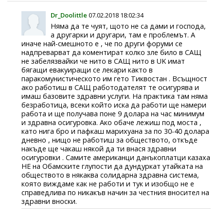
Dr_Doolittle
07.02.2018 18:02:34
Няма да те чуят, щото не са дами и господа,
а другарки и другари, там е проблемът. А
иначе най-смешното е , че по други форуми се
надпреварват да коментират колко зле било в САЩ
не забелязвайки че нито в САЩ нито в UK имат
бягащи евакуиращи се лекари както в
паракомунистическото им гето Тиквостан . Всъщност
ако работиш в САЩ работодателят те осигурява и
имаш базовите здравни услуги. На практика там няма
безработица, всеки който иска да работи ще намери
работа и ще получава поне 9 долара на час минимум
и здравна осигуровка. Ако обаче лежиш под моста ,
като нига бро и пафкаш марихуана за по 30-40 долара
дневно , нищо не работиш за обществото, откъде
накъде ще чакаш някой да ти внася здравни
осигуровки . Самите американци данъкоплатци казаха
НЕ на Обамските глупости да дундуркат утайката на
обществото в някаква солидарна здравна система,
която виждаме как не работи и тук и изобщо не е
справедлива по никакъв начин за честния вносител на
здравни вноски.