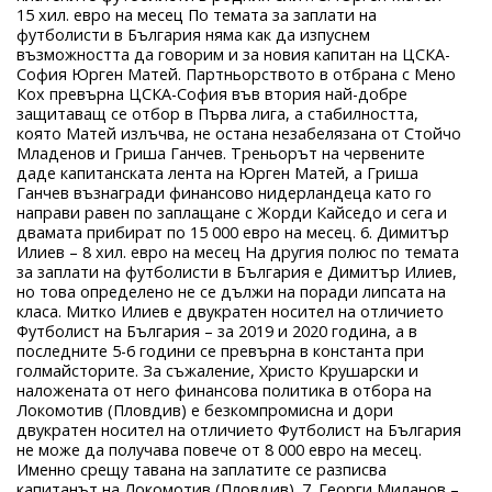
15 хил. евро на месец По темата за заплати на
футболисти в България няма как да изпуснем
възможността да говорим и за новия капитан на ЦСКА-
София Юрген Матей. Партньорството в отбрана с Мено
Кох превърна ЦСКА-София във втория най-добре
защитаващ се отбор в Първа лига, а стабилността,
която Матей излъчва, не остана незабелязана от Стойчо
Младенов и Гриша Ганчев. Треньорът на червените
даде капитанската лента на Юрген Матей, а Гриша
Ганчев възнагради финансово нидерландеца като го
направи равен по заплащане с Жорди Кайседо и сега и
двамата прибират по 15 000 евро на месец. 6. Димитър
Илиев – 8 хил. евро на месец На другия полюс по темата
за заплати на футболисти в България е Димитър Илиев,
но това определено не се дължи на поради липсата на
класа. Митко Илиев е двукратен носител на отличието
Футболист на България – за 2019 и 2020 година, а в
последните 5-6 години се превърна в константа при
голмайсторите. За съжаление, Христо Крушарски и
наложената от него финансова политика в отбора на
Локомотив (Пловдив) е безкомпромисна и дори
двукратен носител на отличието Футболист на България
не може да получава повече от 8 000 евро на месец.
Именно срещу тавана на заплатите се разписва
капитанът на Локомотив (Пловдив). 7. Георги Миланов –