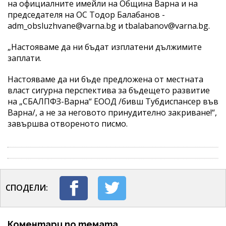
на официалните имейли на Община Варна и на
председателя на ОС Тодор Балабанов -
adm_obsluzhvane@varna.bg и tbalabanov@varna.bg.
„Настояваме да ни бъдат изплатени дължимите
заплати.
Настояваме да ни бъде предложена от местната
власт сигурна перспектива за бъдещето развитие
на „СБАЛПФЗ-Варна“ ЕООД /бивш Тубдиспансер във
Варна/, а не за неговото принудително закриване!“,
завършва отвореното писмо.
СПОДЕЛИ:
Коментари по темата