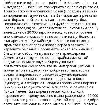
любопитните оферти от страна на ЦСКА-София, Левски
и Лудогорец. Носещ жълто-черната любов в сърцето си,
Тошко наскоро преподписа с Ботев (Пловдив) и защити
за пореден път думите си, че в България ще играе само
за отбора, от който е тръгнал за големия футбол.
Предполага се, че креативният футболист и капитан на
Ботев (Пловдив) защитава цветовете на своя тим срещу
заплащане от 20 000 евро на месец, което го поставя
много високо в класацията по заплати на футболисти в
България. 4. Жорди Кайседо – 15 хил. евро на месец
Драмата с трансфера на новата перла в атаката на
червените бе пълна. Проблемите, които той имаше с
бившия си отбор, не му позволиха трансфера на
Армията да се случи лесно, но в крайна сметка той
подписа с новия си клуб и бързо успя да се
аклиматизира към условията на българския футбол. В
момента той е един от най-добрите голмайстори в
родното първенство и съвсем заслужено прикова
интереса на някои световни грандове като Бока
(Хуниорс), а и отбори от Западна Европа като Спортинг
(Хихон), чиято оферта от 4.5 млн. евро бе отказана от
Гриша Ганчев! Еквадорецът ниже гол след гол с
червения екип срещу месечно възнаграждение от 15 000
евро на месец, а това означава, че той е сред най-добре
платените футболисти в родния елит. 5. Юрген Матей –