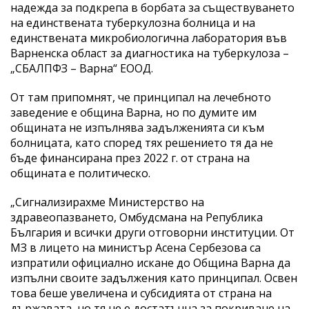
надежда за подкрепа в борбата за съществуването
на единствената туберкулозна болница и на
единствената микробиологична лаборатория във
Варненска област за диагностика на туберкулоза –
„СБАЛПФЗ – Варна“ ЕООД.
От там припомнят, че принципал на лечебното
заведение е община Варна, но по думите им
общината не изпълнява задълженията си към
болницата, като според тях решението тя да не
бъде финансирана през 2022 г. от страна на
общината е политическо.
„Сигнализирахме Министерство на
здравеопазването, Омбудсмана на Република
България и всички други отговорни институции. От
МЗ в лицето на министър Асена Сербезова са
изпратили официално искане до Община Варна да
изпълни своите задължения като принципал. Освен
това беше увеличена и субсидията от страна на
държавата, но тя не е достатъчна за покриване на