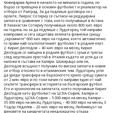
Хювефарма Арена в началото на миналата година, но
бързо се превърна в основен футболист и реализатор на
отбора от Разград. За да подпише договора си с
орлите, Пиерос Сотириу се съгласи на редуцирана
заплата в сравнение с това, което получаваше в Астана.
В Казахастан Сотириу получаваше около 800 хил. евро
на година, но за да подпише с Лудогорец той направи
компромис и сега защитава зелената фланелка срещу
„скромните“ 600 хил. евро на година, което автоматично
го прави най-скъпоплатеният футболист в родния елит.
2. Кирил Десподов – 40 хил. евро на месец Кирил
Десподов се завърна в родния футбол с гръм и трясък
след неуспешен престой в Италия където не успя да се
наложи в състава на Каляри. Шокиращо или не,
Десподов всъщност получава по-висока заплата в новия
си отбор отколкото в италианския тим. Лудогорец успя
да уреди трансфера на бързоногото крило срещу сумата
от 2 млн. евро и по този начин го направи един от най-
скъпите трансфери в историята на българския футбол.
Ето и хронология на заплатата, която получаваше Кирил
Десподов като футболист на ЦСКА-София, Каляри и
Лудогорец: ЦСКА-София – 5 000 евро на месец Каляри –
35 000 евро на месец Лудогорец – 40 000 евро на месец 3.
Тодор Неделев – 20 хил. евро на месец Любимецът на
феновете на канарчетата нееднократно отказа