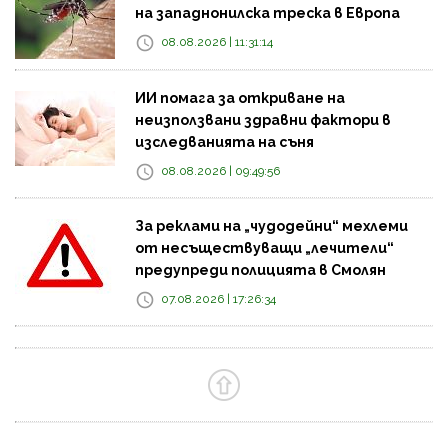
на западнонилска треска в Европа
08.08.2026 | 11:31:14
ИИ помага за откриване на
неизползвани здравни фактори в
изследванията на съня
08.08.2026 | 09:49:56
За реклами на „чудодейни“ мехлеми
от несъществуващи „лечители“
предупреди полицията в Смолян
07.08.2026 | 17:26:34