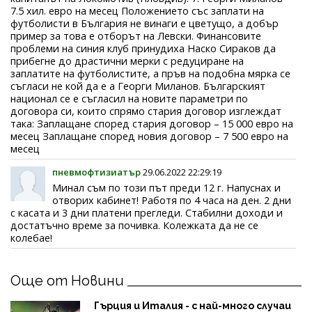
7.5 хил. евро на месец Положението със заплати на
футболисти в България не винаги е цветущо, а добър
пример за това е отборът на Левски. Финансовите
проблеми на синия клуб принудиха Наско Сираков да
прибегне до драстични мерки с редуциране на
заплатите на футболистите, а пръв на подобна мярка се
съгласи не кой да е а Георги Миланов. Българският
национал се е съгласил на новите параметри по
договора си, които спрямо стария договор изглеждат
така: Заплащане според стария договор – 15 000 евро на
месец Заплащане според новия договор – 7 500 евро на
месец
пневмофтизиатър
29.06.2022 22:29:19
Минал съм по този път преди 12 г. Напуснах и
отворих кабинет! Работя по 4 часа на ден. 2 дни
с касата и 3 дни платени прегледи. Стабилни доходи и
достатъчно време за почивка. Колежката да не се
колебае!
Още от Новини
Гърция и Италия - с най-много случаи