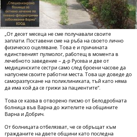
„От десет месеца не сме получавали своите
заплати. Поставени сме на ръба на своето лично
физическо оцеляване. Това е и причината
единственият пулмолог, работещ в момента в
лечебното заведение – д-р Русева и две от
медицинските сестри само след броени часове да
напуснем своите работни места. Това ще доведе до
саморазпускане на поликлиниката, тъй като няма
да има кой да се грижи за пациентите“.
Това се казва в отворено писмо от Белодробната
болница във Варна до жителите на общините
Варна и Добрич.
От болницата отбелязват, че се обръщат към
гражданите на двете общини като последна