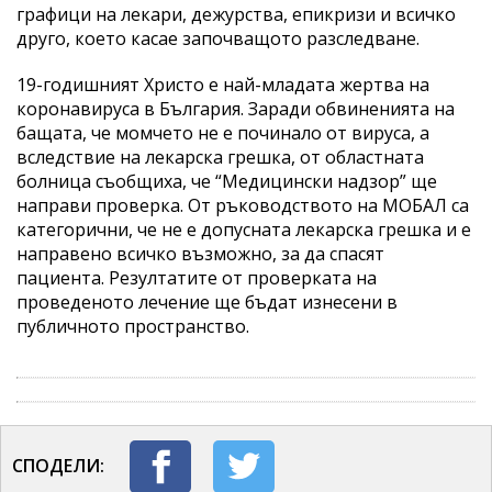
графици на лекари, дежурства, епикризи и всичко
друго, което касае започващото разследване.
19-годишният Христо е най-младата жертва на
коронавируса в България. Заради обвиненията на
бащата, че момчето не е починало от вируса, а
вследствие на лекарска грешка, от областната
болница съобщиха, че “Медицински надзор” ще
направи проверка. От ръководството на МОБАЛ са
категорични, че не е допусната лекарска грешка и е
направено всичко възможно, за да спасят
пациента. Резултатите от проверката на
проведеното лечение ще бъдат изнесени в
публичното пространство.
СПОДЕЛИ: