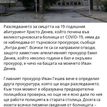
Разследването за смъртта на 19-годишния
абитуриент Христо Денев, който почина във
великотърновската болница от COVID-19, няма да
се наблюдава от търновски прокурори, съобщи
„Янтра днес“. Всички те са си направили отводи,
защото заместник-апелативният прокурор Емил
Денев, който няколко години е бил и окръжен
прокурор, е чичо на бащата на момчето Иван
Денев.
Главният прокурор Иван Гешев вече е определил
друга прокуратура, която ще води разследването.
Към този момент е образувана предварителна
полицейска проверка, но още не е ясно дали по нея
ще работи полицията в старата столица. Досега са
иззети всички писмени сведения от болницата –