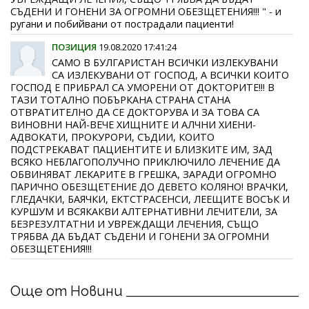
СЪДЕНИ И ГОНЕНИ ЗА ОГРОМНИ ОБЕЗЩЕТЕНИЯ!!! " - и
ругани и побийвани от пострадали пациенти!
ПОЗИЦИЯ
19.08.2020 17:41:24
САМО В БУЛГАРИСТАН ВСИЧКИ ИЗЛЕКУВАНИ
СА ИЗЛЕКУВАНИ ОТ ГОСПОД, А ВСИЧКИ КОИТО
ГОСПОД Е ПРИБРАЛ СА УМОРЕНИ ОТ ДОКТОРИТЕ!!! В
ТАЗИ ТОТАЛНО ПОБЪРКАНА СТРАНА СТАНА
ОТВРАТИТЕЛНО ДА СЕ ДОКТОРУВА И ЗА ТОВА СА
ВИНОВНИ НАЙ-ВЕЧЕ ХИЩНИТЕ И АЛЧНИ ХИЕНИ-
АДВОКАТИ, ПРОКУРОРИ, СЪДИИ, КОИТО
ПОДСТРЕКАВАТ ПАЦИЕНТИТЕ И БЛИЗКИТЕ ИМ, ЗАД
ВСЯКО НЕБЛАГОПОЛУЧНО ПРИКЛЮЧИЛО ЛЕЧЕНИЕ ДА
ОБВИНЯВАТ ЛЕКАРИТЕ В ГРЕШКА, ЗАРАДИ ОГРОМНО
ПАРИЧНО ОБЕЗЩЕТЕНИЕ ДО ДЕВЕТО КОЛЯНО! ВРАЧКИ,
ГЛЕДАЧКИ, БАЯЧКИ, ЕКТСТРАСЕНСИ, ЛЕЕЩИТЕ ВОСЪК И
КУРШУМ И ВСЯКАКВИ АЛТЕРНАТИВНИ ЛЕЧИТЕЛИ, ЗА
БЕЗРЕЗУЛТАТНИ И УВРЕЖДАЩИ ЛЕЧЕНИЯ, СЪЩО
ТРЯБВА ДА БЪДАТ СЪДЕНИ И ГОНЕНИ ЗА ОГРОМНИ
ОБЕЗЩЕТЕНИЯ!!!
Още от Новини