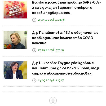
Всички изследвани проби за SARS-CoV-
2 са с доказан вариант омикрон и
негови подварианти
25.09.2025 | 17:24:38
Д-р Панайотова: РЗИ е обезпечена с
необходимите количества COVID
ваксина
23.09.2025 | 13:31:59
Д-р Николова: Трудно убеждаваме
пациентите да се ваксинират, този
страх е абсолютно необоснован
23.09.2025 | 11:19:17