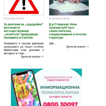
07.08.2026 17:26:34
07.08.2026 16:52:18
За реклами на „чудодейни“
Д-р Стаменов: Нека
мехлеми от
запазим ЦАР като
несъществуващи
самостоятелна,
„лечители“ предупреди
специализирана и отчетна
полицията в Смолян
структура
Полицията в Смолян призовава
При ...
гражданите да бъдат особено
Прочети повече >>
внимателни към реклами в
интернет и соци ...
Прочети повече >>