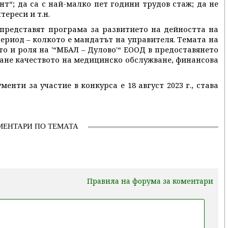
“; да са с най-малко пет години трудов стаж; да не
ереси и т.н.
представят програма за развитието на дейността на
ериод – колкото е мандатът на управителя. Темата на
то и роля на '“МБАЛ – Дулово'“ ЕООД в предоставянето
ване качеството на медицинско обслужване, финансова
енти за участие в конкурса е 18 август 2023 г., става
МЕНТАРИ ПО ТЕМАТА
Правила на форума за коментари