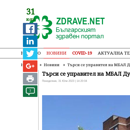
31
юли
НАЧАЛО
НОВИНИ
COVID-19
АКТУАЛНА Т
»
»
Начало
Новини
Търси се управител на МБАЛ 
Търси се управител на МБАЛ Д
Понеделник, 31 Юли 2023 | 14:20:04
3