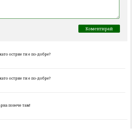
като острие ти е по-добре?
като острие ти е по-добре?
ърна повече там!