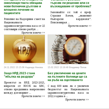
онколекарствата обещава
търсим ли решение или се
нови болнични дългове и
възхищаваме от проблема?
влошено лечение на
Запознайте се: той е проф.
пациентите
Страхил Вачев, „знаменит
Решение на Надзорния съвет на
български кардиолог“.
Националната
Пенсионирал ...
здравноосигурителна каса от 25
Прочети повече >>
септември отново разбун ...
Прочети повече >>
24.11.2022 15:15:08 Надежда Ненова
15.02.2022 13:19:48 Владимир Попов
Защо НРД 2023 стана
Без увеличение на цените
"ябълка на раздора"
на пътеките болници ще са
на ръба на оцеляването
Проектът за НРД 2023-2025,
изпратен от НЗОК на БЛС,
С над 600 млн. лв. е увеличен
отново предизвика напрежение
бюджетът на Националната
между договорнит ...
здравноосигурителна каса за
Прочети повече >>
2022 година в ...
Прочети повече >>