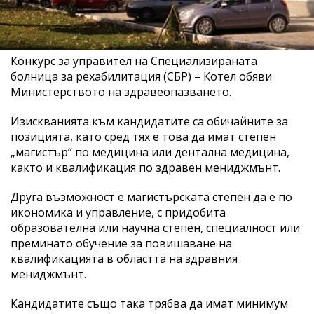
Конкурс за управител на Специализираната
болница за рехабилитация (СБР) – Котел обяви
Министерството на здравеопазването.
Изискванията към кандидатите са обичайните за
позицията, като сред тях е това да имат степен
„магистър“ по медицина или дентална медицина,
както и квалификация по здравен мениджмънт.
Друга възможност е магистърската степен да е по
икономика и управление, с придобита
образователна или научна степен, специалност или
преминато обучение за повишаване на
квалификацията в областта на здравния
мениджмънт.
Кандидатите също така трябва да имат минимум