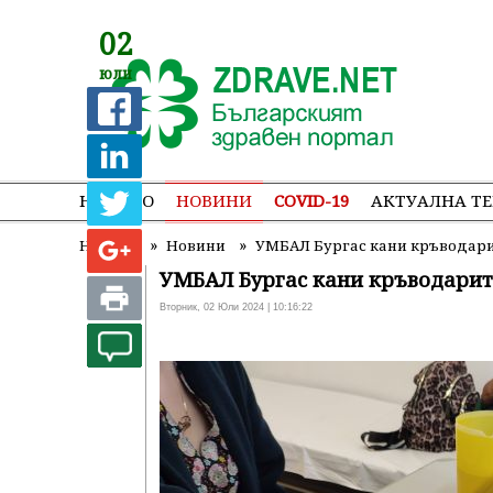
02
юли
НАЧАЛО
НОВИНИ
COVID-19
АКТУАЛНА Т
»
»
Начало
Новини
УМБАЛ Бургас кани кръводари
УМБАЛ Бургас кани кръводарит
Вторник, 02 Юли 2024 | 10:16:22