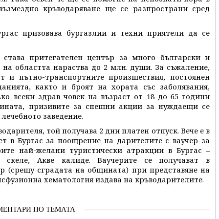
възмездно кръводаряване ще се разпространи сред
ргас призовава бургазлии и техни приятели да се
с става притегателен център за много български и
на областта нараства до 2 млн. души. За съжаление,
ат и пътно-транспортните произшествия, постоянен
анията, както и броят на хората със заболявания,
ко всеки здрав човек на възраст от 18 до 65 години
дината, призивите за спешни акции за нуждаещи се
 лечебното заведение.
одарителя, той получава 2 дни платен отпуск. Вече е в
т в Бургас за поощрение на дарителите с ваучер за
ите най-желани туристически атракции в Бургас –
е скеле, Акве калиде. Ваучерите се получават в
р (срещу сградата на общината) при представяне на
нсфузионна хематология издава на кръводарителите.
МЕНТАРИ ПО ТЕМАТА