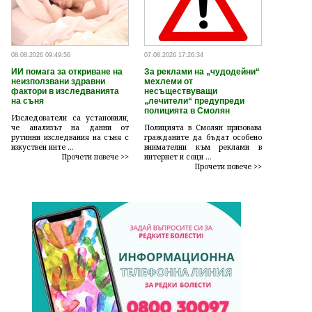
08.08.2026 09:49:56
07.08.2026 17:26:34
ИИ помага за откриване на
За реклами на „чудодейни“
неизползвани здравни
мехлеми от
фактори в изследванията
несъществуващи
на съня
„лечители“ предупреди
полицията в Смолян
Изследователи са установили,
че анализът на данни от
Полицията в Смолян призовава
рутинни изследвания на съня с
гражданите да бъдат особено
изкуствен инте ...
внимателни към реклами в
Прочети повече >>
интернет и соци ...
Прочети повече >>