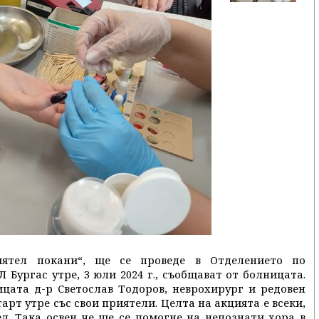
ятел покани“, ще се проведе в Отделението по
Бургас утре, 3 юли 2024 г., съобщават от болницата.
ицата д-р Светослав Тодоров, неврохирург и редовен
арт утре със свои приятели. Целта на акцията е всеки,
л. Така освен че ще се помогне на непознати хора в