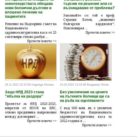
онколекарствата обещава
търсим ли решение или се
нови болнични дългове и
възхищаваме от проблема?
влошено лечение на
Запознайте се: той е проф.
пациентите
Страхил Вачев, „знаменит
Решение на Надзорния съвет на
български кардиолог“.
Националната
Пенсионирал ...
здравноосигурителна каса от 25
Прочети повече >>
септември отново разбун ...
Прочети повече >>
24.11.2022 15:15:08 Надежда Ненова
15.02.2022 13:19:48 Владимир Попов
Защо НРД 2023 стана
Без увеличение на цените
"ябълка на раздора"
на пътеките болници ще са
на ръба на оцеляването
Проектът за НРД 2023-2025,
изпратен от НЗОК на БЛС,
С над 600 млн. лв. е увеличен
отново предизвика напрежение
бюджетът на Националната
между договорнит ...
здравноосигурителна каса за
Прочети повече >>
2022 година в ...
Прочети повече >>