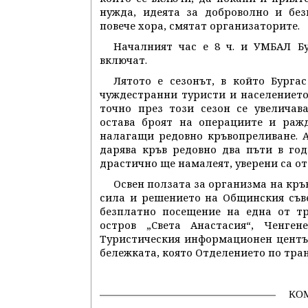
нужда, идеята за доброволно и без
повече хора, смятат организаторите.
Началният час е 8 ч. и УМБАЛ Бу
включат.
Лятото е сезонът, в който Бурга
чуждестранни туристи и населението 
точно през този сезон се увеличав
остава броят на операциите и ражд
налагащи редовно кръвопреливане. А
дарява кръв редовно два пъти в го
драстично ще намалеят, уверени са от
Освен ползата за организма на кръв
сила и решението на Общинския съве
безплатно посещение на една от тр
остров „Света Анастасия“, Ченген
Туристическия информационен центъ
бележката, която Отделението по тра
КО