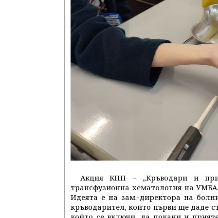
Акция КПП – „Кръводари и при
трансфузионна хематология на УМБАЛ 
Идеята е на зам.-директора на болн
кръводарител, който първи ще даде ст
който се включи, да покани и прияте