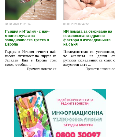
08.08.2026 11:31:14
08.08.2026 09:49:56
Гърция и Италия - с най-
ИИ помага за откриване на
много случаи на
неизползвани здравни
западнонилска треска в
фактори в изследванията
Европа
на съня
Гърция и Италия отчитат най-
Изследователи са установили,
висока активност на вируса на
че анализът на данни от
Западен Нил в Европа този
рутинни изследвания на съня с
сезон, съобщи ...
изкуствен инте ...
Прочети повече >>
Прочети повече >>