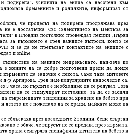
 и подкрепа“, усилията на екипа са насочени към
подпомага бременните и родилките, информират от
обясни, че процесът на подкрепа продължава през
а не е достатъчна. Със съдействието на Центъра за
ители” в Пловдив постоянно провеждат лекции „Първи
ата за кърменето е сред важните въпроси, които се
OVID и за да не прекъсват контактите на екипите с
дат и online.
 съдействие на майките непрекъснато, най-вече по
та е жените да са добре подготвени преди да дойде
и кърменето да започне с лекота. Само така митовете
и д-р Аргирова. Сред най-популярните напоследък са,
з 3 часа, но гърдите е необходимо да се редуват. Това
 жлези да се стимулират постоянно, за да се засили
 на съвременната тенденция за хранене на бебето при
а и детето не е пожелало да се храни, майката може да
 се сблъскаха през последните 2 години, беше свързан
казано е обаче, че вирусът не се предава през кърмата,
ната храна осигурява специфични антитела на бебето и