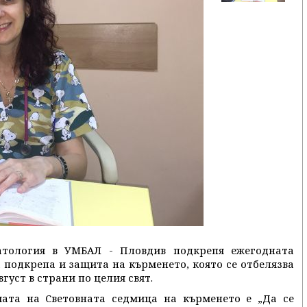
атология в УМБАЛ - Пловдив подкрепя ежегодната
 подкрепа и защита на кърменето, която се отбелязва
густ в страни по целия свят.
ата на Световната седмица на кърменето е „Да се