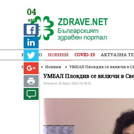
04
авг
НАЧАЛО
НОВИНИ
COVID-19
АКТУАЛНА Т
»
»
Начало
Новини
УМБАЛ Пловдив се включи в С
УМБАЛ Пловдив се включи в Св
Четвъртък, 04 Август 2022 | 12:35:32