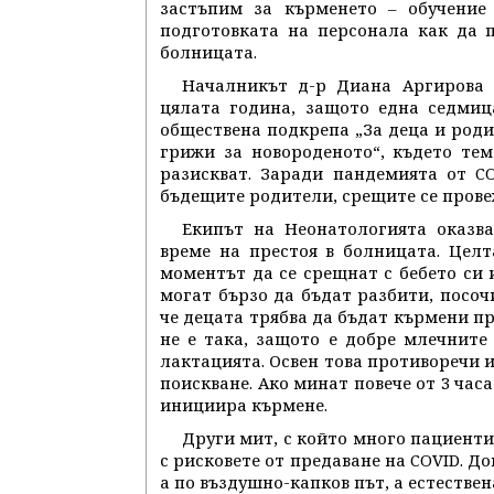
застъпим за кърменето – обучение
подготовката на персонала как да 
болницата.
Началникът д-р Диана Аргирова 
цялата година, защото една седмиц
обществена подкрепа „За деца и род
грижи за новороденото“, където тем
разискват. Заради пандемията от C
бъдещите родители, срещите се провеж
Екипът на Неонатологията оказва
време на престоя в болницата. Цел
моментът да се срещнат с бебето си 
могат бързо да бъдат разбити, посоч
че децата трябва да бъдат кърмени пре
не е така, защото е добре млечните
лактацията. Освен това противоречи и
поискване. Ако минат повече от 3 час
инициира кърмене.
Други мит, с който много пациенти
с рисковете от предаване на COVID. До
а по въздушно-капков път, а естестве