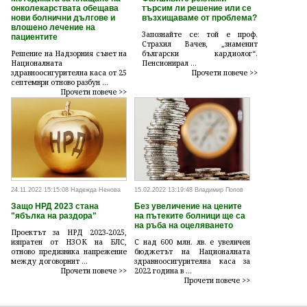
онколекарствата обещава
търсим ли решение или се
нови болнични дългове и
възхищаваме от проблема?
влошено лечение на
Запознайте се: той е проф.
пациентите
Страхил Вачев, „знаменит
Решение на Надзорния съвет на
български кардиолог“.
Националната
Пенсионирал ...
здравноосигурителна каса от 25
Прочети повече >>
септември отново разбун ...
Прочети повече >>
24.11.2022 15:15:08 Надежда Ненова
15.02.2022 13:19:48 Владимир Попов
Защо НРД 2023 стана
Без увеличение на цените
"ябълка на раздора"
на пътеките болници ще са
на ръба на оцеляването
Проектът за НРД 2023-2025,
изпратен от НЗОК на БЛС,
С над 600 млн. лв. е увеличен
отново предизвика напрежение
бюджетът на Националната
между договорнит ...
здравноосигурителна каса за
Прочети повече >>
2022 година в ...
Прочети повече >>