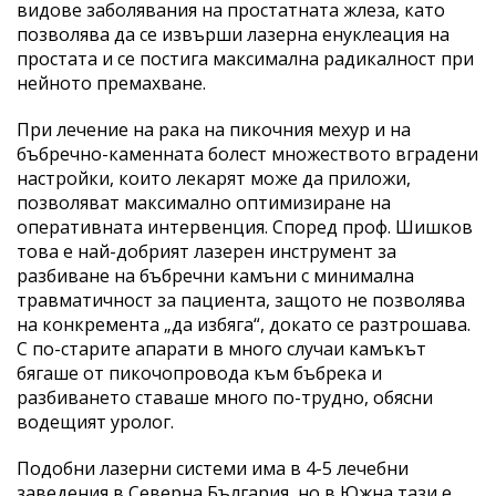
видове заболявания на простатната жлеза, като
позволява да се извърши лазерна енуклеация на
простата и се постига максимална радикалност при
нейното премахване.
При лечение на рака на пикочния мехур и на
бъбречно-каменната болест множеството вградени
настройки, които лекарят може да приложи,
позволяват максимално оптимизиране на
оперативната интервенция. Според проф. Шишков
това е най-добрият лазерен инструмент за
разбиване на бъбречни камъни с минимална
травматичност за пациента, защото не позволява
на конкремента „да избяга“, докато се разтрошава.
С по-старите апарати в много случаи камъкът
бягаше от пикочопровода към бъбрека и
разбиването ставаше много по-трудно, обясни
водещият уролог.
Подобни лазерни системи има в 4-5 лечебни
заведения в Северна България, но в Южна тази е