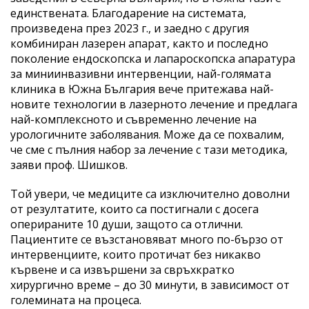
единствената. Благодарение на системата,
произведена през 2023 г., и заедно с другия
комбиниран лазерен апарат, както и последно
поколение ендоскопска и лапароскопска апаратура
за миниинвазивни интервенции, най-голямата
клиника в Южна България вече притежава най-
новите технологии в лазерното лечение и предлага
най-комплексното и съвременно лечение на
урологичните заболявания. Може да се похвалим,
че сме с пълния набор за лечение с тази методика,
заяви проф. Шишков.
Той увери, че медиците са изключително доволни
от резултатите, които са постигнали с досега
оперираните 10 души, защото са отлични.
Пациентите се възстановяват много по-бързо от
интервенциите, които протичат без никакво
кървене и са извършени за свръхкратко
хирургично време – до 30 минути, в зависимост от
големината на процеса.