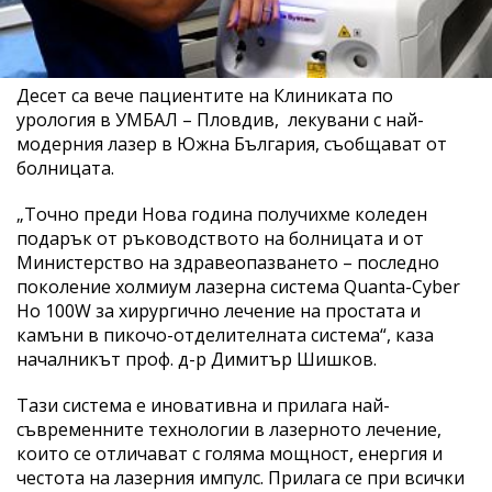
Десет са вече пациентите на Клиниката по
урология в УМБАЛ – Пловдив, лекувани с най-
модерния лазер в Южна България, съобщават от
болницата.
„Точно преди Нова година получихме коледен
подарък от ръководството на болницата и от
Министерство на здравеопазването – последно
поколение холмиум лазерна система Quanta-Cyber
Ho 100W за хирургично лечение на простата и
камъни в пикочо-отделителната система“, каза
началникът проф. д-р Димитър Шишков.
Тази система е иновативна и прилага най-
съвременните технологии в лазерното лечение,
които се отличават с голяма мощност, енергия и
честота на лазерния импулс. Прилага се при всички