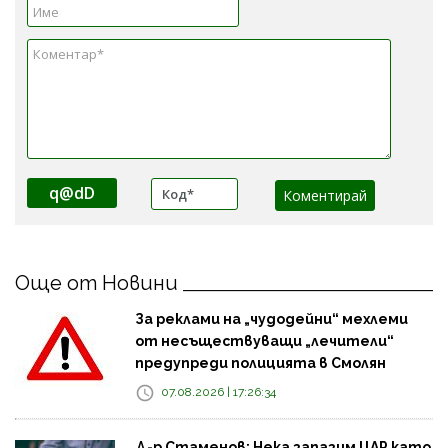
q@dD
Още от Новини
За реклами на „чудодейни“ мехлеми
от несъществуващи „лечители“
предупреди полицията в Смолян
07.08.2026 | 17:26:34
Д-р Стаменов: Нека запазим ЦАР като