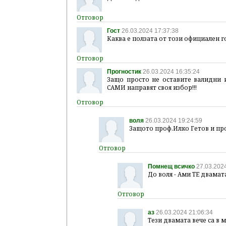
Гост
26.03.2024 17:37:38
Каква е ползата от този официален 
Прогностик
26.03.2024 16:35:24
Защо просто не оставите валидни 
САМИ направят своя избор!!!
воля
26.03.2024 19:24:59
Защото проф.Илко Гетов и про
Помнещ всичко
27.03.2024
До воля - Ами ТЕ двама
аз
26.03.2024 21:06:34
Тези двамата вече са в м