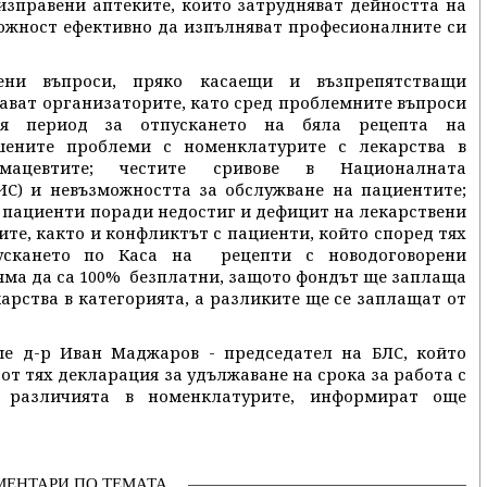
изправени аптеките, които затрудняват дейността на
можност ефективно да изпълняват професионалните си
ени въпроси, пряко касаещи и възпрепятстващи
ават организаторите, като сред проблемните въпроси
ия период за отпускането на бяла рецепта на
шените проблеми с номенклатурите с лекарства в
ацевтите; честите сривове в Националната
С) и невъзможността за обслужване на пациентите;
 пациенти поради недостиг и дефицит на лекарствени
те, както и конфликтът с пациенти, който според тях
скането по Каса на рецепти с новодоговорени
яма да са 100% безплатни, защото фондът ще заплаща
арства в категорията, а разликите ще се заплащат от
е д-р Иван Маджаров - председател на БЛС, който
т тях декларация за удължаване на срока за работа с
 различията в номенклатурите, информират още
МЕНТАРИ ПО ТЕМАТА