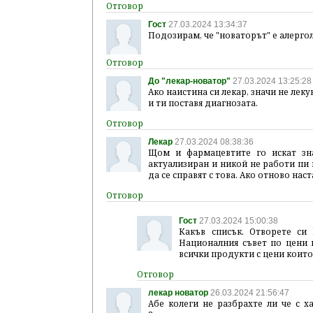
Гост
27.03.2024 13:34:37
Подозирам, че "новаторът" е алергол
До "лекар-новатор"
27.03.2024 13:25:28
Ако наистина си лекар, значи не леку
и ти поставя диагнозата.
Лекар
27.03.2024 08:38:36
Щом и фармацевтите го искат зна
актуализиран и никой не работи пи 
да се справят с това. Ако отново на
Гост
27.03.2024 15:00:38
Какъв списък. Отворете си 
Националния съвет по цени 
всички продукти с цени които
лекар новатор
26.03.2024 21:56:47
Абе колеги не разбрахте ли че с 