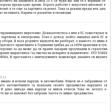
осието на пациента и след 10 г. се чуди що пак се е изринал от
оръча преди едно време. Хората работят с изкуствен интелект в
ант а те още за хартията си реват. Така са ревали преди век,-два
 по пътищата. Нарича се развитие и еволюция.
управлявщаите нкретенио. Доказателствоа е мче в ЕС съшествуват и
 хартиена и електронна. Това е довод ,който никакъв анти ЕС и
 обори. И кога родните идиопти ше разберат ,е каквото го няма в
обратното практиките в Германия трябва да са 100% практики и тук.
ктронно за да може да си правят пазарни проучвания и стратегии
 правят маркетинга-=за сметка на лекарите и пациентите . ЕТО ТОВЕА
НА. И престанете с плиткоумните коментари ,лапайте си мухите
50:12
 имало и конски каруци, и автомобили. Никой не е забранявал от
гато автомобилите са показали своите предимства каруците са
 И днес някъде има каруци за някои етноси. Така че, когато е-
е ще се наложат без забрани. Засега те нямат предимства.