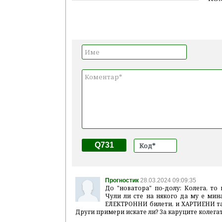
Q731
Прогностик
28.03.2024 09:09:35
До "новатора" по-долу: Колега, т
Чули ли сте на някого да му е мин
ЕЛЕКТРОННИ билети, и ХАРТИЕНИ так
Други примери искате ли? За каруците колегат