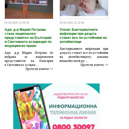
06.08.2026 12:59:54
06.08.2026 12:10:58
Адв. д-р Мария Петрова
Учени: Бактериалните
стана национален
инфекции при децата
представител на България
стават все по-устойчиви на
в Световната асоциация по
антибиотици
медицинско право
Бактериалните инфекции при
Адв. д-р Мария Петрова бе
децата стават все по-устойчиви
избрана за национален
на антибиотиците, показва
представител на България
мащабно между ...
в Световната асоциа ...
Прочети повече >>
Прочети повече >>