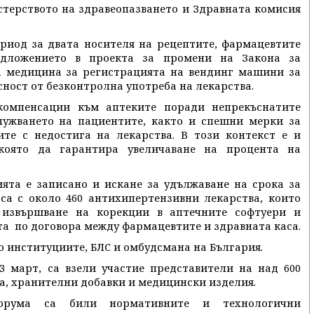
терството на здравеопазването и Здравната комисия
риод за двата носителя на рецептите, фармацевтите
дложението в проекта за промени на Закона за
а медицина за регистрацията на вендинг машини за
сност от безконтролна употреба на лекарства.
компенсации към аптеките поради непрекъснатите
лужването на пациентите, както и спешни мерки за
те с недостига на лекарства. В този контекст е и
оято да гарантира увеличаване на процента на
ята е записано и искане за удължаване на срока за
са с около 460 антихипертензивни лекарства, които
 извършване на корекции в аптечните софтуери и
та по договора между фармацевтите и здравната каса.
 институциите, БЛС и омбудсмана на България.
3 март, са взели участие представители на над 600
ва, хранителни добавки и медицински изделия.
орума са били нормативните и технологични