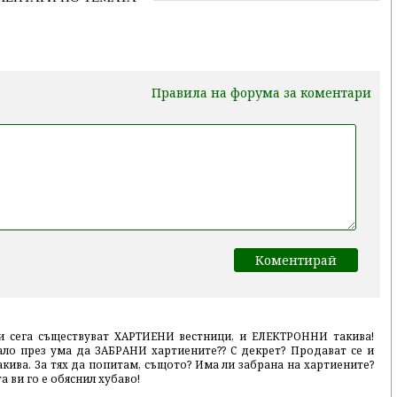
Правила на форума за коментари
о и сега съществуват ХАРТИЕНИ вестници, и ЕЛЕКТРОННИ такива!
ало през ума да ЗАБРАНИ хартиените?? С декрет? Продават се и
ива. За тях да попитам, същото? Има ли забрана на хартиените?
а ви го е обяснил хубаво!