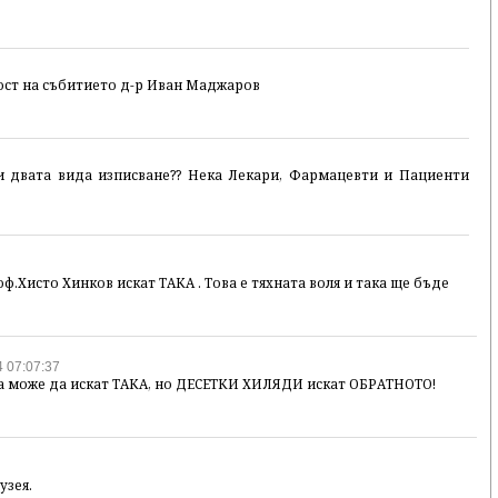
гост на събитието д-р Иван Маджаров
и двата вида изписване?? Нека Лекари, Фармацевти и Пациенти
ф.Хисто Хинков искат ТАКА . Това е тяхната воля и така ще бъде
 07:07:37
та може да искат ТАКА, но ДЕСЕТКИ ХИЛЯДИ искат ОБРАТНОТО!
узея.