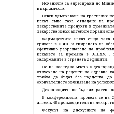
Исканията са адресирани до Минис
в парламента.
Освен удължаване на гратисния пе
искат също така отпадане на пре
лекарствените продукти в хуманнат
лекарства извън аптеките поради опа
Фармацевтите искат също така 
сривове в НЗИС и спирането на обс
ефективно разрешаване на проблеми
искането за промяна в ЗЛПХМ , к
задържаните в страната дефицити.
Не на последно място в деклараци
отпускане на рецепти по Здравна ка
трябва да бъдат без надценка, до
окончателното изясняване на условия
Декларацията ще бъде изпратена до
В конференцията, провела се на 2
аптеки, 48 производители на лекарст
Фокусът на дискусиите на ф