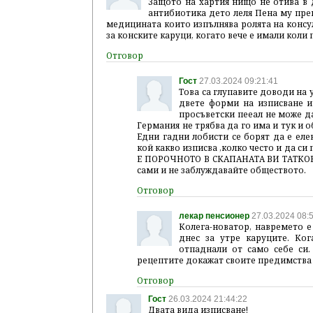
Защото на хартия нищо не отива в д
антибиотика дето леля Пена му преп
медицината които изпълнява ролята на консулт
за конските каруци, когато вече е имали коли
Гост
27.03.2024 09:21:41
Това са глупавите доводи на 
двете форми на изписване и
просъветски пееал не може да
Германия не трябва да го има и тук и 
Едни гадни лобисти се борят да е еле
кой какво изписва ,колко често и да си
Е ПОРОЧНОТО В СКАПАНАТА ВИ ТАТКОВИ
сами и не заблуждавайте обществото.
лекар пенсионер
27.03.2024 08:
Колега-новатор, навремето е
днес за утре каруците. Ко
отпаднали от само себе си.
рецептите докажат своите предимства т
Гост
26.03.2024 21:44:22
Двата вида изписване!