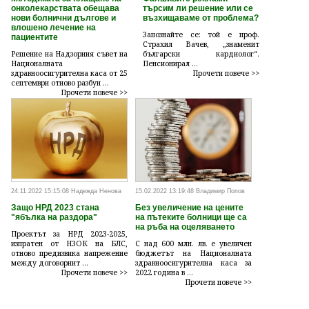
онколекарствата обещава
търсим ли решение или се
нови болнични дългове и
възхищаваме от проблема?
влошено лечение на
Запознайте се: той е проф.
пациентите
Страхил Вачев, „знаменит
Решение на Надзорния съвет на
български кардиолог“.
Националната
Пенсионирал ...
здравноосигурителна каса от 25
Прочети повече >>
септември отново разбун ...
Прочети повече >>
24.11.2022 15:15:08 Надежда Ненова
15.02.2022 13:19:48 Владимир Попов
Защо НРД 2023 стана
Без увеличение на цените
"ябълка на раздора"
на пътеките болници ще са
на ръба на оцеляването
Проектът за НРД 2023-2025,
изпратен от НЗОК на БЛС,
С над 600 млн. лв. е увеличен
отново предизвика напрежение
бюджетът на Националната
между договорнит ...
здравноосигурителна каса за
Прочети повече >>
2022 година в ...
Прочети повече >>