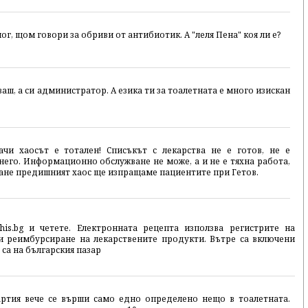
ог, щом говори за обриви от антибиотик. А "леля Пена" коя ли е?
ваш, а си администратор. А езика ти за тоалетната е много изискан
чи хаосът е тотален! Списъкът с лекарства не е готов, не е
него. Информационно обслужване не може, а и не е тяхна работа,
стане предишният хаос ще изпращаме пациентите при Гетов.
his.bg и четете. Електронната рецепта използва регистрите на
и реимбурсиране на лекарствените продукти. Вътре са включени
 са на българския пазар
хартия вече се върши само едно определено нещо в тоалетната.