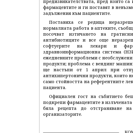
предизвикателствата, пред които са 
фармацевтите и ги поставят в невъз
задължения към пациентите.
Поставиха се редица неразреш
нормалната работа в аптеките, съобщ
посочват изтичането на гратисн
антибиотиците и все още неразре
софтуерите на лекари и фарм
здравноинформационна система (НЗИ
ежедневните проблеми с необслужени
продукти; проблема с вендинг машини
ще настъпи от 1 април при отпу
антихипертонични продукти, които н
само стойността на референтните лек
пациента.
Официален гост на събитието беш
подкрепи фармацевтите в излъчената о
бяла рецепта до отстраняване на
организаторите.
КО