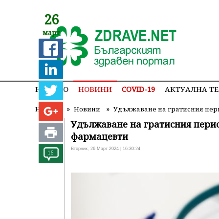
26
март
НАЧАЛО
НОВИНИ
COVID-19
АКТУАЛНА Т
»
»
Начало
Новини
Удължаване на гратисния пери
Удължаване на гратисния перио
фармацевти
Вторник, 26 Март 2024 | 16:30:24
15